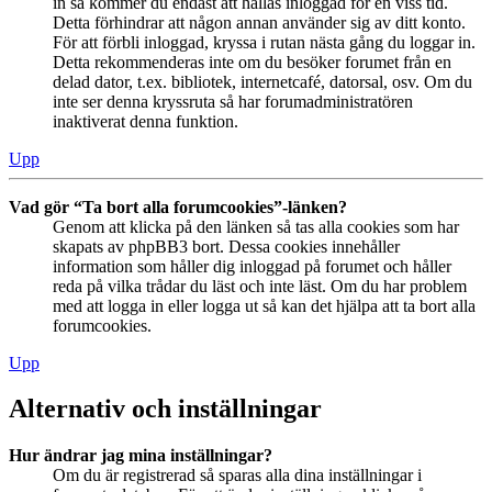
in så kommer du endast att hållas inloggad för en viss tid.
Detta förhindrar att någon annan använder sig av ditt konto.
För att förbli inloggad, kryssa i rutan nästa gång du loggar in.
Detta rekommenderas inte om du besöker forumet från en
delad dator, t.ex. bibliotek, internetcafé, datorsal, osv. Om du
inte ser denna kryssruta så har forumadministratören
inaktiverat denna funktion.
Upp
Vad gör “Ta bort alla forumcookies”-länken?
Genom att klicka på den länken så tas alla cookies som har
skapats av phpBB3 bort. Dessa cookies innehåller
information som håller dig inloggad på forumet och håller
reda på vilka trådar du läst och inte läst. Om du har problem
med att logga in eller logga ut så kan det hjälpa att ta bort alla
forumcookies.
Upp
Alternativ och inställningar
Hur ändrar jag mina inställningar?
Om du är registrerad så sparas alla dina inställningar i