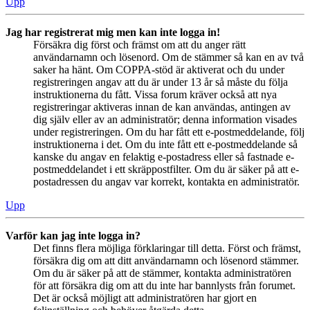
Upp
Jag har registrerat mig men kan inte logga in!
Försäkra dig först och främst om att du anger rätt
användarnamn och lösenord. Om de stämmer så kan en av två
saker ha hänt. Om COPPA-stöd är aktiverat och du under
registreringen angav att du är under 13 år så måste du följa
instruktionerna du fått. Vissa forum kräver också att nya
registreringar aktiveras innan de kan användas, antingen av
dig själv eller av an administratör; denna information visades
under registreringen. Om du har fått ett e-postmeddelande, följ
instruktionerna i det. Om du inte fått ett e-postmeddelande så
kanske du angav en felaktig e-postadress eller så fastnade e-
postmeddelandet i ett skräppostfilter. Om du är säker på att e-
postadressen du angav var korrekt, kontakta en administratör.
Upp
Varför kan jag inte logga in?
Det finns flera möjliga förklaringar till detta. Först och främst,
försäkra dig om att ditt användarnamn och lösenord stämmer.
Om du är säker på att de stämmer, kontakta administratören
för att försäkra dig om att du inte har bannlysts från forumet.
Det är också möjligt att administratören har gjort en