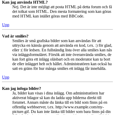
Kan jag använda HTML?
Nej. Det är inte möjligt att posta HTML på detta forum och få
det tolkat som HTML. Den mesta formatering som kan göras
med HTML kan istället göras med BBCode.
Upp
Vad är smilies?
Smilies är små grafiska bilder som kan användas för att
uttrycka en känsla genom att använda en kod, t.ex. :) för glad,
eller :( för ledsen. En fullständig lista över alla smilies kan nås
via inläggsformuläret. Försök att inte överanvända smilies, de
kan fort göra ett inlägg oläsbart och en moderator kan ta bort
de eller inlägget helt och hållet. Administratören kan också ha
satt en gräns för hur många smilies ett inlägg får innehålla.
Upp
Kan jag infoga bilder?
Ja, bilder kan visas i dina inlägg. Om administratören har
aktiverat bilagor så kan du ladda upp bilderna direkt till
forumet. Annars måste du länka till en bild som finns på en
offentlig webbserver, t.ex. http://www.example.com/my-
picture.gif. Du kan inte länka till bilder som bara finns på din