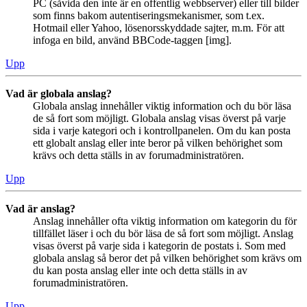
PC (såvida den inte är en offentlig webbserver) eller till bilder
som finns bakom autentiseringsmekanismer, som t.ex.
Hotmail eller Yahoo, lösenorsskyddade sajter, m.m. För att
infoga en bild, använd BBCode-taggen [img].
Upp
Vad är globala anslag?
Globala anslag innehåller viktig information och du bör läsa
de så fort som möjligt. Globala anslag visas överst på varje
sida i varje kategori och i kontrollpanelen. Om du kan posta
ett globalt anslag eller inte beror på vilken behörighet som
krävs och detta ställs in av forumadministratören.
Upp
Vad är anslag?
Anslag innehåller ofta viktig information om kategorin du för
tillfället läser i och du bör läsa de så fort som möjligt. Anslag
visas överst på varje sida i kategorin de postats i. Som med
globala anslag så beror det på vilken behörighet som krävs om
du kan posta anslag eller inte och detta ställs in av
forumadministratören.
Upp