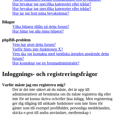
Hur bevakar jag specifika kategorier eller trådar?
Hur bevakar jag specifika kategorier eller trådar?
Hur tar jag bort mina bevakningar?
Bilagor
Vilka bilagor tillåts på detta forum?
Hur hittar jag alla mina bilagor?
phpBB-problem
Vem har gjort detta forum?
Varför finns inte funktionen X?
Vem ska jag kontakta med juridiska ärenden angående detta
forum?
Hur kontaktar jag en forumadministratör?
Inloggnings- och registreringsfrågor
Varför måste jag ens registrera mig?
Det är det inte säkert att du måste, det är upp till
administratören att bestämma om du måste registrera dig eller
inte för att kunna skriva och/eller läsa inlägg. Men registrering
ger dig tillgång till utökade funktioner som inte finns för
gäster som till exempel profilbilder, personliga meddelanden,
skicka e-post till andra användare, medlemskap i