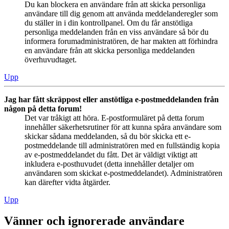
Du kan blockera en användare från att skicka personliga
användare till dig genom att använda meddelanderegler som
du ställer in i din kontrollpanel. Om du får anstötliga
personliga meddelanden från en viss användare så bör du
informera forumadministratören, de har makten att förhindra
en användare från att skicka personliga meddelanden
överhuvudtaget.
Upp
Jag har fått skräppost eller anstötliga e-postmeddelanden från
någon på detta forum!
Det var tråkigt att höra. E-postformuläret på detta forum
innehåller säkerhetsrutiner för att kunna spåra användare som
skickar sådana meddelanden, så du bör skicka ett e-
postmeddelande till administratören med en fullständig kopia
av e-postmeddelandet du fått. Det är väldigt viktigt att
inkludera e-posthuvudet (detta innehåller detaljer om
användaren som skickat e-postmeddelandet). Administratören
kan därefter vidta åtgärder.
Upp
Vänner och ignorerade användare