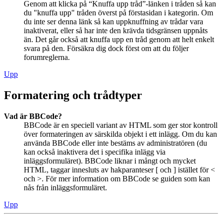
Genom att klicka på “Knuffa upp tråd”-länken i tråden så kan
du "knuffa upp" tråden överst på förstasidan i kategorin. Om
du inte ser denna länk så kan uppknuffning av trådar vara
inaktiverat, eller så har inte den krävda tidsgränsen uppnåts
än. Det går också att knuffa upp en tråd genom att helt enkelt
svara på den. Försäkra dig dock först om att du följer
forumreglerna.
Upp
Formatering och trådtyper
Vad är BBCode?
BBCode är en speciell variant av HTML som ger stor kontroll
över formateringen av särskilda objekt i ett inlägg. Om du kan
använda BBCode eller inte bestäms av administratören (du
kan också inaktivera det i specifika inlägg via
inläggsformuläret). BBCode liknar i mångt och mycket
HTML, taggar innesluts av hakparanteser [ och ] istället för <
och >. För mer information om BBCode se guiden som kan
nås från inläggsformuläret.
Upp