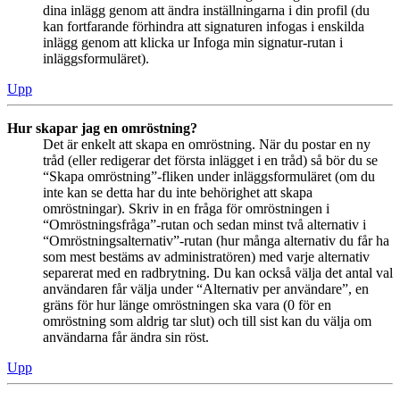
dina inlägg genom att ändra inställningarna i din profil (du
kan fortfarande förhindra att signaturen infogas i enskilda
inlägg genom att klicka ur Infoga min signatur-rutan i
inläggsformuläret).
Upp
Hur skapar jag en omröstning?
Det är enkelt att skapa en omröstning. När du postar en ny
tråd (eller redigerar det första inlägget i en tråd) så bör du se
“Skapa omröstning”-fliken under inläggsformuläret (om du
inte kan se detta har du inte behörighet att skapa
omröstningar). Skriv in en fråga för omröstningen i
“Omröstningsfråga”-rutan och sedan minst två alternativ i
“Omröstningsalternativ”-rutan (hur många alternativ du får ha
som mest bestäms av administratören) med varje alternativ
separerat med en radbrytning. Du kan också välja det antal val
användaren får välja under “Alternativ per användare”, en
gräns för hur länge omröstningen ska vara (0 för en
omröstning som aldrig tar slut) och till sist kan du välja om
användarna får ändra sin röst.
Upp