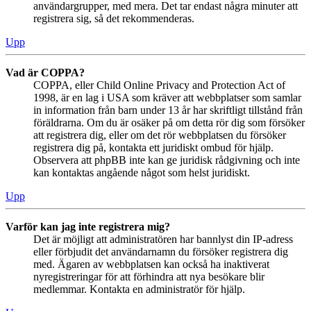
användargrupper, med mera. Det tar endast några minuter att
registrera sig, så det rekommenderas.
Upp
Vad är COPPA?
COPPA, eller Child Online Privacy and Protection Act of
1998, är en lag i USA som kräver att webbplatser som samlar
in information från barn under 13 år har skriftligt tillstånd från
föräldrarna. Om du är osäker på om detta rör dig som försöker
att registrera dig, eller om det rör webbplatsen du försöker
registrera dig på, kontakta ett juridiskt ombud för hjälp.
Observera att phpBB inte kan ge juridisk rådgivning och inte
kan kontaktas angående något som helst juridiskt.
Upp
Varför kan jag inte registrera mig?
Det är möjligt att administratören har bannlyst din IP-adress
eller förbjudit det användarnamn du försöker registrera dig
med. Ägaren av webbplatsen kan också ha inaktiverat
nyregistreringar för att förhindra att nya besökare blir
medlemmar. Kontakta en administratör för hjälp.