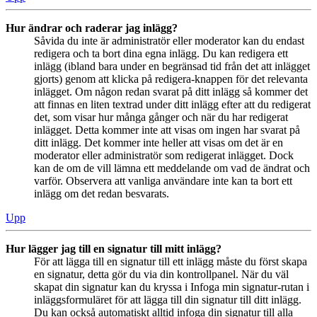
Hur ändrar och raderar jag inlägg?
Såvida du inte är administratör eller moderator kan du endast
redigera och ta bort dina egna inlägg. Du kan redigera ett
inlägg (ibland bara under en begränsad tid från det att inlägget
gjorts) genom att klicka på redigera-knappen för det relevanta
inlägget. Om någon redan svarat på ditt inlägg så kommer det
att finnas en liten textrad under ditt inlägg efter att du redigerat
det, som visar hur många gånger och när du har redigerat
inlägget. Detta kommer inte att visas om ingen har svarat på
ditt inlägg. Det kommer inte heller att visas om det är en
moderator eller administratör som redigerat inlägget. Dock
kan de om de vill lämna ett meddelande om vad de ändrat och
varför. Observera att vanliga användare inte kan ta bort ett
inlägg om det redan besvarats.
Upp
Hur lägger jag till en signatur till mitt inlägg?
För att lägga till en signatur till ett inlägg måste du först skapa
en signatur, detta gör du via din kontrollpanel. När du väl
skapat din signatur kan du kryssa i Infoga min signatur-rutan i
inläggsformuläret för att lägga till din signatur till ditt inlägg.
Du kan också automatiskt alltid infoga din signatur till alla