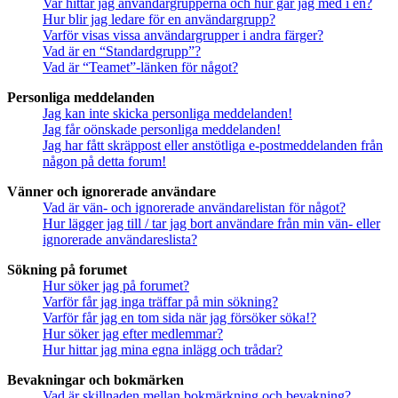
Var hittar jag användargrupperna och hur går jag med i en?
Hur blir jag ledare för en användargrupp?
Varför visas vissa användargrupper i andra färger?
Vad är en “Standardgrupp”?
Vad är “Teamet”-länken för något?
Personliga meddelanden
Jag kan inte skicka personliga meddelanden!
Jag får oönskade personliga meddelanden!
Jag har fått skräppost eller anstötliga e-postmeddelanden från
någon på detta forum!
Vänner och ignorerade användare
Vad är vän- och ignorerade användarelistan för något?
Hur lägger jag till / tar jag bort användare från min vän- eller
ignorerade användareslista?
Sökning på forumet
Hur söker jag på forumet?
Varför får jag inga träffar på min sökning?
Varför får jag en tom sida när jag försöker söka!?
Hur söker jag efter medlemmar?
Hur hittar jag mina egna inlägg och trådar?
Bevakningar och bokmärken
Vad är skillnaden mellan bokmärkning och bevakning?