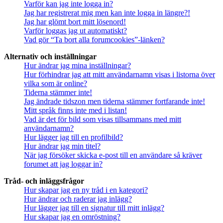
Varför kan jag inte logga in?
Jag har registrerat mig men kan inte logga in längre?!
Jag har glömt bort mitt lösenord!
Varför loggas jag ut automatiskt?
Vad gör “Ta bort alla forumcookies”-länken?
Alternativ och inställningar
Hur ändrar jag mina inställningar?
Hur förhindrar jag att mitt användarnamn visas i listorna över
vilka som är online?
Tiderna stämmer inte!
Jag ändrade tidszon men tiderna stämmer fortfarande inte!
Mitt språk finns inte med i listan!
Vad är det för bild som visas tillsammans med mitt
användarnamn?
Hur lägger jag till en profilbild?
Hur ändrar jag min titel?
När jag försöker skicka e-post till en användare så kräver
forumet att jag loggar in?
Tråd- och inläggsfrågor
Hur skapar jag en ny tråd i en kategori?
Hur ändrar och raderar jag inlägg?
Hur lägger jag till en signatur till mitt inlägg?
Hur skapar jag en omröstning?