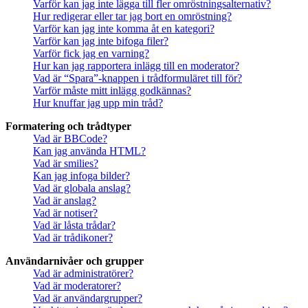
Varför kan jag inte lägga till fler omröstningsalternativ?
Hur redigerar eller tar jag bort en omröstning?
Varför kan jag inte komma åt en kategori?
Varför kan jag inte bifoga filer?
Varför fick jag en varning?
Hur kan jag rapportera inlägg till en moderator?
Vad är “Spara”-knappen i trådformuläret till för?
Varför måste mitt inlägg godkännas?
Hur knuffar jag upp min tråd?
Formatering och trådtyper
Vad är BBCode?
Kan jag använda HTML?
Vad är smilies?
Kan jag infoga bilder?
Vad är globala anslag?
Vad är anslag?
Vad är notiser?
Vad är låsta trådar?
Vad är trådikoner?
Användarnivåer och grupper
Vad är administratörer?
Vad är moderatorer?
Vad är användargrupper?