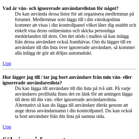
Vad är vän- och ignorerade användarelistan för något?
Du kan använda dessa listor för att organisera medlemmar på
forumet. Medlemmar som läggs till i din vänskapslista
kommer att visas i din kontrollpanel vilket låter dig snabbt och
enkelt visa deras onlinestatus och skicka personliga
meddelanden till dem. Om det stöds i mallen så kan inlägg
från dessa användare också framhävas. Om du lägger till en
användare till din lista över ignorerade användare, så kommer
alla inlägg de gör att döljas automatiskt.
Upp
Hur lägger jag till / tar jag bort användare från min vän- eller
ignorerade användareslista?
Du kan lägga till användare till din lista på två sätt. På varje
användares profilsida finns det en länk för att antingen lägga
till dem till din vän- eller ignorerade användareslista.
Alternativt så kan du lägga till användare direkt genom att
ange deras användarnamn i din kontrollpanel. Du kan också
ta bort användare från din lista på samma sida.
Upp