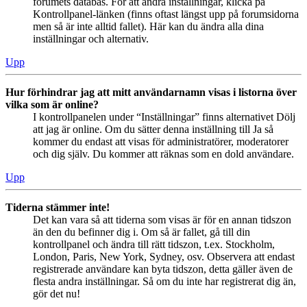
forumets databas. För att ändra inställningar, klicka på
Kontrollpanel-länken (finns oftast längst upp på forumsidorna
men så är inte alltid fallet). Här kan du ändra alla dina
inställningar och alternativ.
Upp
Hur förhindrar jag att mitt användarnamn visas i listorna över
vilka som är online?
I kontrollpanelen under “Inställningar” finns alternativet Dölj
att jag är online. Om du sätter denna inställning till Ja så
kommer du endast att visas för administratörer, moderatorer
och dig själv. Du kommer att räknas som en dold användare.
Upp
Tiderna stämmer inte!
Det kan vara så att tiderna som visas är för en annan tidszon
än den du befinner dig i. Om så är fallet, gå till din
kontrollpanel och ändra till rätt tidszon, t.ex. Stockholm,
London, Paris, New York, Sydney, osv. Observera att endast
registrerade användare kan byta tidszon, detta gäller även de
flesta andra inställningar. Så om du inte har registrerat dig än,
gör det nu!