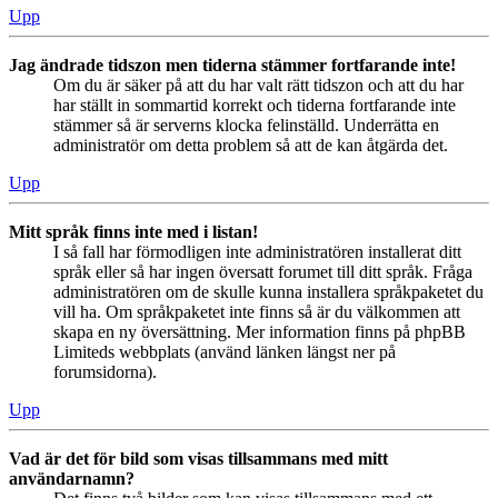
Upp
Jag ändrade tidszon men tiderna stämmer fortfarande inte!
Om du är säker på att du har valt rätt tidszon och att du har
har ställt in sommartid korrekt och tiderna fortfarande inte
stämmer så är serverns klocka felinställd. Underrätta en
administratör om detta problem så att de kan åtgärda det.
Upp
Mitt språk finns inte med i listan!
I så fall har förmodligen inte administratören installerat ditt
språk eller så har ingen översatt forumet till ditt språk. Fråga
administratören om de skulle kunna installera språkpaketet du
vill ha. Om språkpaketet inte finns så är du välkommen att
skapa en ny översättning. Mer information finns på phpBB
Limiteds webbplats (använd länken längst ner på
forumsidorna).
Upp
Vad är det för bild som visas tillsammans med mitt
användarnamn?