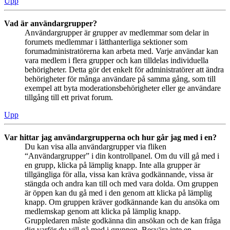
Upp
Vad är användargrupper?
Användargrupper är grupper av medlemmar som delar in
forumets medlemmar i lätthanterliga sektioner som
forumadministratörerna kan arbeta med. Varje användar kan
vara medlem i flera grupper och kan tilldelas individuella
behörigheter. Detta gör det enkelt för administratörer att ändra
behörigheter för många användare på samma gång, som till
exempel att byta moderationsbehörigheter eller ge användare
tillgång till ett privat forum.
Upp
Var hittar jag användargrupperna och hur går jag med i en?
Du kan visa alla användargrupper via fliken
“Användargrupper” i din kontrollpanel. Om du vill gå med i
en grupp, klicka på lämplig knapp. Inte alla grupper är
tillgängliga för alla, vissa kan kräva godkännande, vissa är
stängda och andra kan till och med vara dolda. Om gruppen
är öppen kan du gå med i den genom att klicka på lämplig
knapp. Om gruppen kräver godkännande kan du ansöka om
medlemskap genom att klicka på lämplig knapp.
Gruppledaren måste godkänna din ansökan och de kan fråga
dig varför du vill gå med i gruppen. Besvära inte en