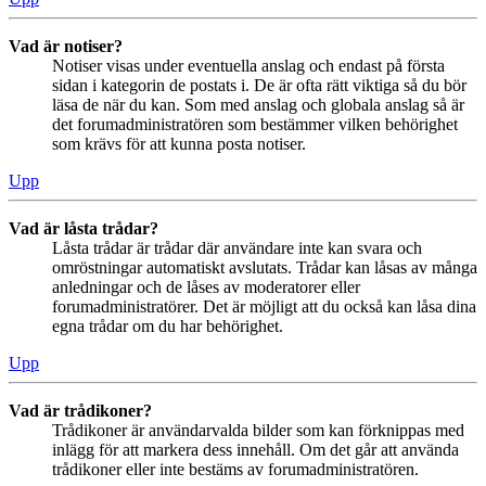
Vad är notiser?
Notiser visas under eventuella anslag och endast på första
sidan i kategorin de postats i. De är ofta rätt viktiga så du bör
läsa de när du kan. Som med anslag och globala anslag så är
det forumadministratören som bestämmer vilken behörighet
som krävs för att kunna posta notiser.
Upp
Vad är låsta trådar?
Låsta trådar är trådar där användare inte kan svara och
omröstningar automatiskt avslutats. Trådar kan låsas av många
anledningar och de låses av moderatorer eller
forumadministratörer. Det är möjligt att du också kan låsa dina
egna trådar om du har behörighet.
Upp
Vad är trådikoner?
Trådikoner är användarvalda bilder som kan förknippas med
inlägg för att markera dess innehåll. Om det går att använda
trådikoner eller inte bestäms av forumadministratören.