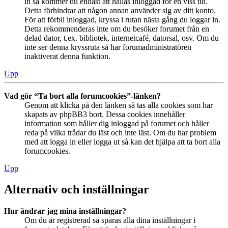
in så kommer du endast att hållas inloggad för en viss tid.
Detta förhindrar att någon annan använder sig av ditt konto.
För att förbli inloggad, kryssa i rutan nästa gång du loggar in.
Detta rekommenderas inte om du besöker forumet från en
delad dator, t.ex. bibliotek, internetcafé, datorsal, osv. Om du
inte ser denna kryssruta så har forumadministratören
inaktiverat denna funktion.
Upp
Vad gör “Ta bort alla forumcookies”-länken?
Genom att klicka på den länken så tas alla cookies som har
skapats av phpBB3 bort. Dessa cookies innehåller
information som håller dig inloggad på forumet och håller
reda på vilka trådar du läst och inte läst. Om du har problem
med att logga in eller logga ut så kan det hjälpa att ta bort alla
forumcookies.
Upp
Alternativ och inställningar
Hur ändrar jag mina inställningar?
Om du är registrerad så sparas alla dina inställningar i