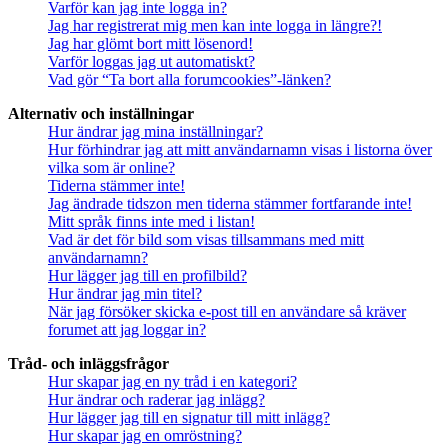
Varför kan jag inte logga in?
Jag har registrerat mig men kan inte logga in längre?!
Jag har glömt bort mitt lösenord!
Varför loggas jag ut automatiskt?
Vad gör “Ta bort alla forumcookies”-länken?
Alternativ och inställningar
Hur ändrar jag mina inställningar?
Hur förhindrar jag att mitt användarnamn visas i listorna över
vilka som är online?
Tiderna stämmer inte!
Jag ändrade tidszon men tiderna stämmer fortfarande inte!
Mitt språk finns inte med i listan!
Vad är det för bild som visas tillsammans med mitt
användarnamn?
Hur lägger jag till en profilbild?
Hur ändrar jag min titel?
När jag försöker skicka e-post till en användare så kräver
forumet att jag loggar in?
Tråd- och inläggsfrågor
Hur skapar jag en ny tråd i en kategori?
Hur ändrar och raderar jag inlägg?
Hur lägger jag till en signatur till mitt inlägg?
Hur skapar jag en omröstning?