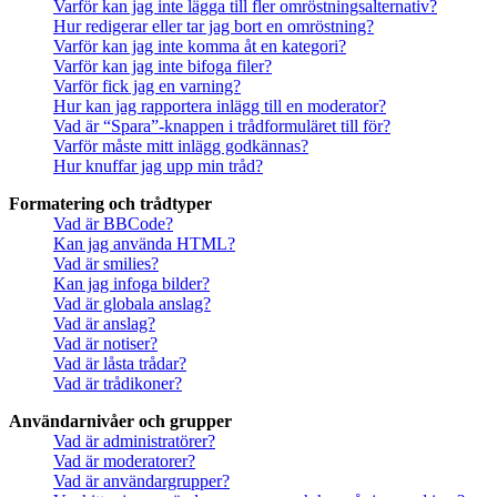
Varför kan jag inte lägga till fler omröstningsalternativ?
Hur redigerar eller tar jag bort en omröstning?
Varför kan jag inte komma åt en kategori?
Varför kan jag inte bifoga filer?
Varför fick jag en varning?
Hur kan jag rapportera inlägg till en moderator?
Vad är “Spara”-knappen i trådformuläret till för?
Varför måste mitt inlägg godkännas?
Hur knuffar jag upp min tråd?
Formatering och trådtyper
Vad är BBCode?
Kan jag använda HTML?
Vad är smilies?
Kan jag infoga bilder?
Vad är globala anslag?
Vad är anslag?
Vad är notiser?
Vad är låsta trådar?
Vad är trådikoner?
Användarnivåer och grupper
Vad är administratörer?
Vad är moderatorer?
Vad är användargrupper?