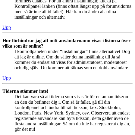
forumets databas. För att ändra inställningar, klicka på
Kontrollpanel-länken (finns oftast längst upp på forumsidorna
men så är inte alltid fallet). Här kan du ändra alla dina
inställningar och alternativ.
Upp
Hur förhindrar jag att mitt användarnamn visas i listorna över
vilka som är online?
I kontrollpanelen under “Inställningar” finns alternativet Dölj
att jag är online. Om du sätter denna inställning till Ja så
kommer du endast att visas för administratörer, moderatorer
och dig själv. Du kommer att räknas som en dold användare.
Upp
Tiderna stämmer inte!
Det kan vara så att tiderna som visas är för en annan tidszon
än den du befinner dig i. Om så är fallet, gå till din
kontrollpanel och ändra till rätt tidszon, t.ex. Stockholm,
London, Paris, New York, Sydney, osv. Observera att endast
registrerade användare kan byta tidszon, detta gäller även de
flesta andra inställningar. Så om du inte har registrerat dig än,
gör det nu!