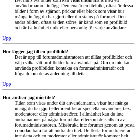
Det finns två bilder som kan visas tillsammans med ett
användarnamn i inlägg. Den ena är en titelbild, oftast är dessa
bilder i form av stjärnor, prickar eller block som visar hur
många inlägg du har gjort eller din status på forumet. Den
andra bilden, oftast är den större, är känd som en profilbild
och är i allmänhet unik eller personlig för varje användare.
Upp
Hur lägger jag till en profilbild?
Det är upp till forumadministratören att tillåta profilbilder och
välja vilka sätt profilbilder kan användas på. Om du inte kan
använda profilbilder, kontakta en forumadministratör och
fråga de om deras anledning till detta.
Upp
Hur ändrar jag min titel?
Titlar, som visas under ditt användarnamn, visar hur många
inlägg du har gjort eller identifierar speciella användare, t.ex.
moderatorer eller administratörer. I allmänhet kan du inte
ändra namnet på några forumtitlar eftersom de ställs in av
forumadministratören. Missbruka inte forumet genom att posta
i onödan bara för att ändra din titel. De flesta forum tolererar
inte detta och en moderator eller administratör kommer helt