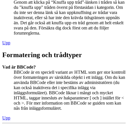
Genom att klicka på “Knuffa upp tråd”-länken i tråden så kan
du "knuffa upp" tråden överst på förstasidan i kategorin. Om
du inte ser denna länk så kan uppknuffning av trådar vara
inaktiverat, eller så har inte den krävda tidsgränsen uppnåts
än. Det går också att knuffa upp en tråd genom att helt enkelt
svara på den. Försäkra dig dock först om att du följer
forumreglerna.
Upp
Formatering och trådtyper
Vad är BBCode?
BBCode är en speciell variant av HTML som ger stor kontroll
över formateringen av särskilda objekt i ett inlägg. Om du kan
använda BBCode eller inte bestäms av administratören (du
kan också inaktivera det i specifika inlägg via
inläggsformuläret). BBCode liknar i mångt och mycket
HTML, taggar innesluts av hakparanteser [ och ] istället för <
och >. För mer information om BBCode se guiden som kan
nås från inläggsformuläret.
Upp