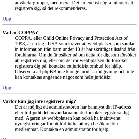
användargrupper, med mera. Det tar endast några minuter att
registrera sig, så det rekommenderas.
Upp
Vad är COPPA?
COPPA, eller Child Online Privacy and Protection Act of
1998, är en lag i USA som kräver att webbplatser som samlar
in information från barn under 13 år har skriftligt tillstånd från
föräldrarna. Om du är osäker på om detta rör dig som försöker
att registrera dig, eller om det rör webbplatsen du försöker
registrera dig på, kontakta ett juridiskt ombud för hjälp.
Observera att phpBB inte kan ge juridisk rådgivning och inte
kan kontaktas angående något som helst juridiskt.
Upp
Varför kan jag inte registrera mig?
Det är möjligt att administratören har bannlyst din IP-adress
eller förbjudit det användarnamn du försöker registrera dig
med. Ägaren av webbplatsen kan också ha inaktiverat
nyregistreringar för att förhindra att nya besökare blir
medlemmar. Kontakta en administratör för hjälp.