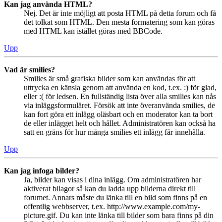
Kan jag använda HTML?
Nej. Det är inte möjligt att posta HTML på detta forum och få
det tolkat som HTML. Den mesta formatering som kan göras
med HTML kan istället göras med BBCode.
Upp
Vad är smilies?
Smilies är små grafiska bilder som kan användas för att
uttrycka en känsla genom att använda en kod, t.ex. :) för glad,
eller :( för ledsen. En fullständig lista över alla smilies kan nås
via inläggsformuläret. Försök att inte överanvända smilies, de
kan fort göra ett inlägg oläsbart och en moderator kan ta bort
de eller inlägget helt och hållet. Administratören kan också ha
satt en gräns för hur många smilies ett inlägg får innehålla.
Upp
Kan jag infoga bilder?
Ja, bilder kan visas i dina inlägg. Om administratören har
aktiverat bilagor så kan du ladda upp bilderna direkt till
forumet. Annars måste du länka till en bild som finns på en
offentlig webbserver, t.ex. http://www.example.com/my-
picture.gif. Du kan inte länka till bilder som bara finns på din