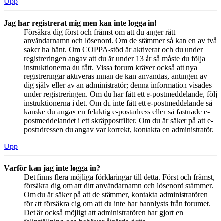
Upp
Jag har registrerat mig men kan inte logga in!
Försäkra dig först och främst om att du anger rätt
användarnamn och lösenord. Om de stämmer så kan en av två
saker ha hänt. Om COPPA-stöd är aktiverat och du under
registreringen angav att du är under 13 år så måste du följa
instruktionerna du fått. Vissa forum kräver också att nya
registreringar aktiveras innan de kan användas, antingen av
dig själv eller av an administratör; denna information visades
under registreringen. Om du har fått ett e-postmeddelande, följ
instruktionerna i det. Om du inte fått ett e-postmeddelande så
kanske du angav en felaktig e-postadress eller så fastnade e-
postmeddelandet i ett skräppostfilter. Om du är säker på att e-
postadressen du angav var korrekt, kontakta en administratör.
Upp
Varför kan jag inte logga in?
Det finns flera möjliga förklaringar till detta. Först och främst,
försäkra dig om att ditt användarnamn och lösenord stämmer.
Om du är säker på att de stämmer, kontakta administratören
för att försäkra dig om att du inte har bannlysts från forumet.
Det är också möjligt att administratören har gjort en