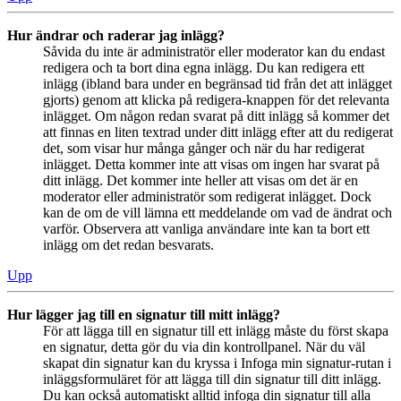
Hur ändrar och raderar jag inlägg?
Såvida du inte är administratör eller moderator kan du endast
redigera och ta bort dina egna inlägg. Du kan redigera ett
inlägg (ibland bara under en begränsad tid från det att inlägget
gjorts) genom att klicka på redigera-knappen för det relevanta
inlägget. Om någon redan svarat på ditt inlägg så kommer det
att finnas en liten textrad under ditt inlägg efter att du redigerat
det, som visar hur många gånger och när du har redigerat
inlägget. Detta kommer inte att visas om ingen har svarat på
ditt inlägg. Det kommer inte heller att visas om det är en
moderator eller administratör som redigerat inlägget. Dock
kan de om de vill lämna ett meddelande om vad de ändrat och
varför. Observera att vanliga användare inte kan ta bort ett
inlägg om det redan besvarats.
Upp
Hur lägger jag till en signatur till mitt inlägg?
För att lägga till en signatur till ett inlägg måste du först skapa
en signatur, detta gör du via din kontrollpanel. När du väl
skapat din signatur kan du kryssa i Infoga min signatur-rutan i
inläggsformuläret för att lägga till din signatur till ditt inlägg.
Du kan också automatiskt alltid infoga din signatur till alla