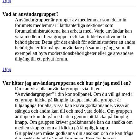
Upp
Vad är användargrupper?
Användargrupper är grupper av medlemmar som delar in
forumets medlemmar i lätthanterliga sektioner som
forumadministratörerna kan arbeta med. Varje användar kan
vara medlem i flera grupper och kan tilldelas individuella
behörigheter. Detta gör det enkelt för administratörer att ändra
behörigheter för många användare på samma gång, som till
exempel att byta moderationsbehörigheter eller ge användare
tillgång till ett privat forum.
Upp
Var hittar jag användargrupperna och hur går jag med i en?
Du kan visa alla användargrupper via fliken
“Användargrupper” i din kontrollpanel. Om du vill gå med i
en grupp, klicka på lämplig knapp. Inte alla grupper är
tillgängliga för alla, vissa kan kräva godkännande, vissa är
stängda och andra kan till och med vara dolda. Om gruppen
är öppen kan du gå med i den genom att klicka på lämplig
knapp. Om gruppen kräver godkännande kan du ansöka om
medlemskap genom att klicka på lämplig knapp.
Gruppledaren måste godkänna din ansökan och de kan fråga
dig varför du vill gå med i gruppen. Besvära inte en