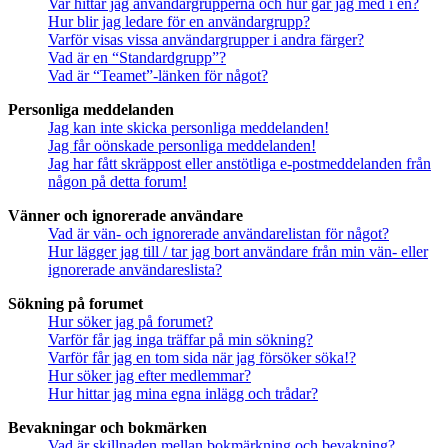
Var hittar jag användargrupperna och hur går jag med i en?
Hur blir jag ledare för en användargrupp?
Varför visas vissa användargrupper i andra färger?
Vad är en “Standardgrupp”?
Vad är “Teamet”-länken för något?
Personliga meddelanden
Jag kan inte skicka personliga meddelanden!
Jag får oönskade personliga meddelanden!
Jag har fått skräppost eller anstötliga e-postmeddelanden från
någon på detta forum!
Vänner och ignorerade användare
Vad är vän- och ignorerade användarelistan för något?
Hur lägger jag till / tar jag bort användare från min vän- eller
ignorerade användareslista?
Sökning på forumet
Hur söker jag på forumet?
Varför får jag inga träffar på min sökning?
Varför får jag en tom sida när jag försöker söka!?
Hur söker jag efter medlemmar?
Hur hittar jag mina egna inlägg och trådar?
Bevakningar och bokmärken
Vad är skillnaden mellan bokmärkning och bevakning?