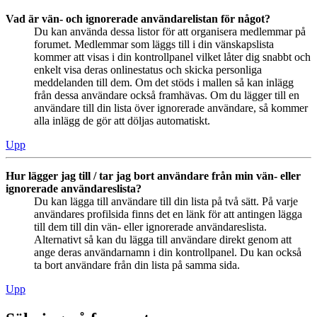
Vad är vän- och ignorerade användarelistan för något?
Du kan använda dessa listor för att organisera medlemmar på
forumet. Medlemmar som läggs till i din vänskapslista
kommer att visas i din kontrollpanel vilket låter dig snabbt och
enkelt visa deras onlinestatus och skicka personliga
meddelanden till dem. Om det stöds i mallen så kan inlägg
från dessa användare också framhävas. Om du lägger till en
användare till din lista över ignorerade användare, så kommer
alla inlägg de gör att döljas automatiskt.
Upp
Hur lägger jag till / tar jag bort användare från min vän- eller
ignorerade användareslista?
Du kan lägga till användare till din lista på två sätt. På varje
användares profilsida finns det en länk för att antingen lägga
till dem till din vän- eller ignorerade användareslista.
Alternativt så kan du lägga till användare direkt genom att
ange deras användarnamn i din kontrollpanel. Du kan också
ta bort användare från din lista på samma sida.
Upp