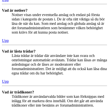
Vad är notiser?
Notiser visas under eventuella anslag och endast på första
sidan i kategorin de postats i. De är ofta rätt viktiga så du bör
läsa de när du kan. Som med anslag och globala anslag så är
det forumadministratören som bestämmer vilken behörighet
som krävs för att kunna posta notiser.
Upp
Vad är låsta trådar?
Låsta trådar är trådar där användare inte kan svara och
omröstningar automatiskt avslutats. Trådar kan låsas av många
anledningar och de låses av moderatorer eller
forumadministratörer. Det är möjligt att du också kan låsa dina
egna trådar om du har behörighet.
Upp
Vad är trådikoner?
Trådikoner är användarvalda bilder som kan förknippas med
inlägg för att markera dess innehåll. Om det går att använda
trådikoner eller inte bestäms av forumadministratören.