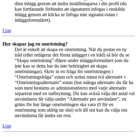
dina inlägg genom att ändra inställningarna i din profil (du
kan fortfarande förhindra att signaturen infogas i enskilda
inlägg genom att klicka ur Infoga min signatur-rutan i
inläggsformuläret).
Upp
Hur skapar jag en omröstning?
Det är enkelt att skapa en omröstning. När du postar en ny
tråd (eller redigerar det första inlägget i en tråd) så bör du se
“Skapa omröstning”-fliken under inläggsformuläret (om du
inte kan se detta har du inte behörighet att skapa
omröstningar). Skriv in en fråga för omröstningen i
“Omröstningsfråga”-rutan och sedan minst två alternativ i
“Omröstningsalternativ”-rutan (hur många alternativ du får ha
som mest bestäms av administratören) med varje alternativ
separerat med en radbrytning. Du kan också välja det antal val
användaren får välja under “Alternativ per användare”, en
gräns för hur länge omröstningen ska vara (0 för en
omröstning som aldrig tar slut) och till sist kan du välja om
användarna får ändra sin röst.
Upp