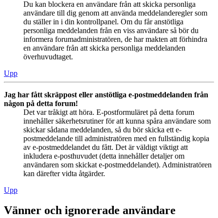
Du kan blockera en användare från att skicka personliga
användare till dig genom att använda meddelanderegler som
du ställer in i din kontrollpanel. Om du får anstötliga
personliga meddelanden från en viss användare så bör du
informera forumadministratören, de har makten att förhindra
en användare från att skicka personliga meddelanden
överhuvudtaget.
Upp
Jag har fått skräppost eller anstötliga e-postmeddelanden från
någon på detta forum!
Det var tråkigt att höra. E-postformuläret på detta forum
innehåller säkerhetsrutiner för att kunna spåra användare som
skickar sådana meddelanden, så du bör skicka ett e-
postmeddelande till administratören med en fullständig kopia
av e-postmeddelandet du fått. Det är väldigt viktigt att
inkludera e-posthuvudet (detta innehåller detaljer om
användaren som skickat e-postmeddelandet). Administratören
kan därefter vidta åtgärder.
Upp
Vänner och ignorerade användare