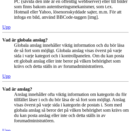
PC (såvida den inte är en offentlig webbserver) eller till bilder
som finns bakom autentiseringsmekanismer, som t.ex.
Hotmail eller Yahoo, lösenorsskyddade sajter, m.m. För att
infoga en bild, använd BBCode-taggen [img].
Upp
Vad är globala anslag?
Globala anslag innehåller viktig information och du bör läsa
de så fort som möjligt. Globala anslag visas överst på varje
sida i varje kategori och i kontrollpanelen. Om du kan posta
ett globalt anslag eller inte beror på vilken behörighet som
krävs och detta ställs in av forumadministratören.
Upp
Vad är anslag?
Anslag innehåller ofta viktig information om kategorin du för
tillfället läser i och du bör läsa de så fort som möjligt. Anslag
visas överst på varje sida i kategorin de postats i. Som med
globala anslag så beror det på vilken behörighet som krävs om
du kan posta anslag eller inte och detta ställs in av
forumadministratören.
Upp