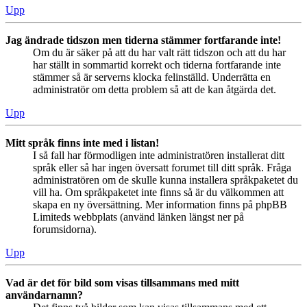
Upp
Jag ändrade tidszon men tiderna stämmer fortfarande inte!
Om du är säker på att du har valt rätt tidszon och att du har
har ställt in sommartid korrekt och tiderna fortfarande inte
stämmer så är serverns klocka felinställd. Underrätta en
administratör om detta problem så att de kan åtgärda det.
Upp
Mitt språk finns inte med i listan!
I så fall har förmodligen inte administratören installerat ditt
språk eller så har ingen översatt forumet till ditt språk. Fråga
administratören om de skulle kunna installera språkpaketet du
vill ha. Om språkpaketet inte finns så är du välkommen att
skapa en ny översättning. Mer information finns på phpBB
Limiteds webbplats (använd länken längst ner på
forumsidorna).
Upp
Vad är det för bild som visas tillsammans med mitt
användarnamn?