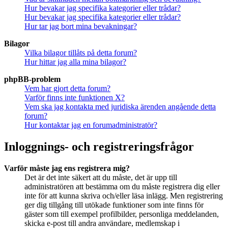
Hur bevakar jag specifika kategorier eller trådar?
Hur bevakar jag specifika kategorier eller trådar?
Hur tar jag bort mina bevakningar?
Bilagor
Vilka bilagor tillåts på detta forum?
Hur hittar jag alla mina bilagor?
phpBB-problem
Vem har gjort detta forum?
Varför finns inte funktionen X?
Vem ska jag kontakta med juridiska ärenden angående detta
forum?
Hur kontaktar jag en forumadministratör?
Inloggnings- och registreringsfrågor
Varför måste jag ens registrera mig?
Det är det inte säkert att du måste, det är upp till
administratören att bestämma om du måste registrera dig eller
inte för att kunna skriva och/eller läsa inlägg. Men registrering
ger dig tillgång till utökade funktioner som inte finns för
gäster som till exempel profilbilder, personliga meddelanden,
skicka e-post till andra användare, medlemskap i