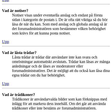
Vad är notiser?
Notiser visas under eventuella anslag och endast på första
sidan i kategorin de postats i. De är ofta rätt viktiga så du bör
läsa de när du kan. Som med anslag och globala anslag så är
det forumadministratören som bestämmer vilken behörighet
som krävs för att kunna posta notiser.
Upp
Vad är låsta trådar?
Låsta trådar är trådar där användare inte kan svara och
omröstningar automatiskt avslutats. Trådar kan låsas av många
anledningar och de låses av moderatorer eller
forumadministratörer. Det är möjligt att du också kan låsa dina
egna trådar om du har behörighet.
Upp
Vad är trådikoner?
Trådikoner är användarvalda bilder som kan förknippas med
inlägg för att markera dess innehåll. Om det går att använda
trådikoner eller inte bestäms av forumadministratören.