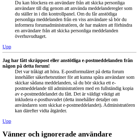
Du kan blockera en användare från att skicka personliga
användare till dig genom att använda meddelanderegler som
du ställer in i din kontrollpanel. Om du får anstötliga
personliga meddelanden från en viss användare så bör du
informera forumadministratören, de har makten att förhindra
en användare från att skicka personliga meddelanden
överhuvudtaget.
Upp
Jag har fått skräppost eller anstötliga e-postmeddelanden från
någon på detta forum!
Det var tråkigt att höra. E-postformuläret på detta forum
innehåller säkerhetsrutiner för att kunna spåra användare som
skickar sådana meddelanden, så du bör skicka ett e-
postmeddelande till administratören med en fullständig kopia
av e-postmeddelandet du fått. Det är väldigt viktigt att
inkludera e-posthuvudet (detta innehåller detaljer om
användaren som skickat e-postmeddelandet). Administratören
kan därefter vidta åtgärder.
Upp
Vänner och ignorerade användare