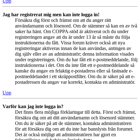
Upp
Jag har registrerat mig men kan inte logga in!
Försäkra dig först och främst om att du anger rätt
användarnamn och lösenord. Om de stämmer så kan en av två
saker ha hänt. Om COPPA-stöd är aktiverat och du under
registreringen angav att du är under 13 år så måste du följa
instruktionerna du fått. Vissa forum kräver också att nya
registreringar aktiveras innan de kan användas, antingen av
dig själv eller av an administratör; denna information visades
under registreringen. Om du har fått ett e-postmeddelande, följ
instruktionerna i det. Om du inte fått ett e-postmeddelande så
kanske du angav en felaktig e-postadress eller så fastnade e-
postmeddelandet i ett skräppostfilter. Om du är säker på att e-
postadressen du angav var korrekt, kontakta en administratör.
Upp
Varför kan jag inte logga in?
Det finns flera möjliga förklaringar till detta. Först och främst,
försäkra dig om att ditt användarnamn och lösenord stämmer.
Om du är säker på att de stämmer, kontakta administratören
för att försäkra dig om att du inte har bannlysts från forumet.
Det är också möjligt att administratören har gjort en