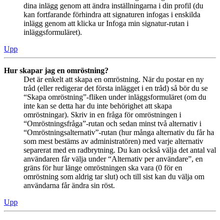
dina inlägg genom att ändra inställningarna i din profil (du
kan fortfarande förhindra att signaturen infogas i enskilda
inlägg genom att klicka ur Infoga min signatur-rutan i
inläggsformuläret).
Upp
Hur skapar jag en omröstning?
Det är enkelt att skapa en omröstning. När du postar en ny
tråd (eller redigerar det första inlägget i en tråd) så bör du se
“Skapa omröstning”-fliken under inläggsformuläret (om du
inte kan se detta har du inte behörighet att skapa
omröstningar). Skriv in en fråga för omröstningen i
“Omröstningsfråga”-rutan och sedan minst två alternativ i
“Omröstningsalternativ”-rutan (hur många alternativ du får ha
som mest bestäms av administratören) med varje alternativ
separerat med en radbrytning. Du kan också välja det antal val
användaren får välja under “Alternativ per användare”, en
gräns för hur länge omröstningen ska vara (0 för en
omröstning som aldrig tar slut) och till sist kan du välja om
användarna får ändra sin röst.
Upp