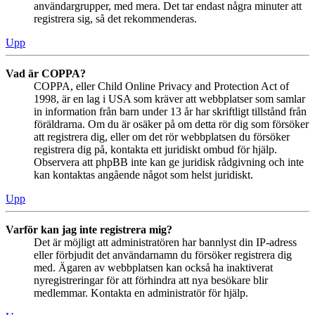
användargrupper, med mera. Det tar endast några minuter att
registrera sig, så det rekommenderas.
Upp
Vad är COPPA?
COPPA, eller Child Online Privacy and Protection Act of
1998, är en lag i USA som kräver att webbplatser som samlar
in information från barn under 13 år har skriftligt tillstånd från
föräldrarna. Om du är osäker på om detta rör dig som försöker
att registrera dig, eller om det rör webbplatsen du försöker
registrera dig på, kontakta ett juridiskt ombud för hjälp.
Observera att phpBB inte kan ge juridisk rådgivning och inte
kan kontaktas angående något som helst juridiskt.
Upp
Varför kan jag inte registrera mig?
Det är möjligt att administratören har bannlyst din IP-adress
eller förbjudit det användarnamn du försöker registrera dig
med. Ägaren av webbplatsen kan också ha inaktiverat
nyregistreringar för att förhindra att nya besökare blir
medlemmar. Kontakta en administratör för hjälp.