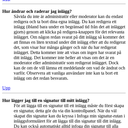
Hur ändrar och raderar jag inlägg?
Såvida du inte är administratör eller moderator kan du endast
redigera och ta bort dina egna inlägg. Du kan redigera ett
inlägg (ibland bara under en begränsad tid från det att inlägget
gjorts) genom att klicka på redigera-knappen för det relevanta
inlägget. Om någon redan svarat på ditt inlägg så kommer det
att finnas en liten textrad under ditt inlägg efter att du redigerat
det, som visar hur många gånger och när du har redigerat
inlägget. Detta kommer inte att visas om ingen har svarat på
ditt inlägg. Det kommer inte heller att visas om det är en
moderator eller administratör som redigerat inlägget. Dock
kan de om de vill lämna ett meddelande om vad de ändrat och
varför. Observera att vanliga användare inte kan ta bort ett
inlägg om det redan besvarats.
Upp
Hur lägger jag till en signatur till mitt inlägg?
För att lägga till en signatur till ett inlägg måste du först skapa
en signatur, detta gör du via din kontrollpanel. När du väl
skapat din signatur kan du kryssa i Infoga min signatur-rutan i
inläggsformuläret för att lägga till din signatur till ditt inlägg.
Du kan också automatiskt alltid infoga din signatur till alla