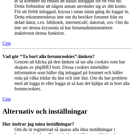
in så kommer du endast att hållas inloggad för en viss tid.
Detta förhindrar att någon annan använder sig av ditt konto.
För att förbli inloggad, kryssa i rutan nästa gång du loggar in.
Detta rekommenderas inte om du besöker forumet från en
delad dator, t.ex. bibliotek, internetcafé, datorsal, osv. Om du
inte ser denna kryssruta så har forumadministratören
inaktiverat denna funktion.
Upp
Vad gör “Ta bort alla forumcookies”-länken?
Genom att klicka på den länken så tas alla cookies som har
skapats av phpBB3 bort. Dessa cookies innehåller
information som håller dig inloggad på forumet och håller
reda på vilka trådar du läst och inte läst. Om du har problem
med att logga in eller logga ut så kan det hjälpa att ta bort alla
forumcookies.
Upp
Alternativ och inställningar
Hur ändrar jag mina inställningar?
Om du är registrerad så sparas alla dina inställningar i