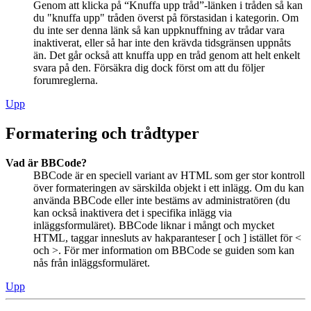
Genom att klicka på “Knuffa upp tråd”-länken i tråden så kan
du "knuffa upp" tråden överst på förstasidan i kategorin. Om
du inte ser denna länk så kan uppknuffning av trådar vara
inaktiverat, eller så har inte den krävda tidsgränsen uppnåts
än. Det går också att knuffa upp en tråd genom att helt enkelt
svara på den. Försäkra dig dock först om att du följer
forumreglerna.
Upp
Formatering och trådtyper
Vad är BBCode?
BBCode är en speciell variant av HTML som ger stor kontroll
över formateringen av särskilda objekt i ett inlägg. Om du kan
använda BBCode eller inte bestäms av administratören (du
kan också inaktivera det i specifika inlägg via
inläggsformuläret). BBCode liknar i mångt och mycket
HTML, taggar innesluts av hakparanteser [ och ] istället för <
och >. För mer information om BBCode se guiden som kan
nås från inläggsformuläret.
Upp