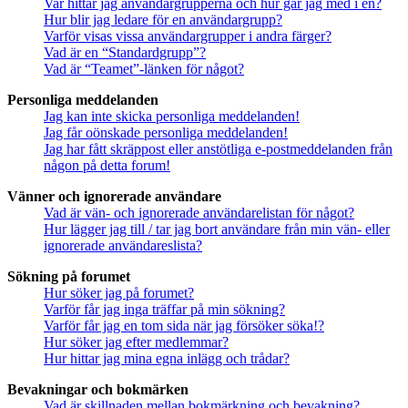
Var hittar jag användargrupperna och hur går jag med i en?
Hur blir jag ledare för en användargrupp?
Varför visas vissa användargrupper i andra färger?
Vad är en “Standardgrupp”?
Vad är “Teamet”-länken för något?
Personliga meddelanden
Jag kan inte skicka personliga meddelanden!
Jag får oönskade personliga meddelanden!
Jag har fått skräppost eller anstötliga e-postmeddelanden från
någon på detta forum!
Vänner och ignorerade användare
Vad är vän- och ignorerade användarelistan för något?
Hur lägger jag till / tar jag bort användare från min vän- eller
ignorerade användareslista?
Sökning på forumet
Hur söker jag på forumet?
Varför får jag inga träffar på min sökning?
Varför får jag en tom sida när jag försöker söka!?
Hur söker jag efter medlemmar?
Hur hittar jag mina egna inlägg och trådar?
Bevakningar och bokmärken
Vad är skillnaden mellan bokmärkning och bevakning?