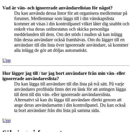
Vad är vän- och ignorerade användarelistan för något?
Du kan använda dessa listor för att organisera medlemmar på
forumet. Medlemmar som läggs till i din vänskapslista
kommer att visas i din kontrollpanel vilket låter dig snabbt och
enkelt visa deras onlinestatus och skicka personliga
meddelanden till dem. Om det stöds i mallen så kan inlägg
från dessa användare också framhävas. Om du lägger till en
användare till din lista över ignorerade användare, så kommer
alla inlägg de gör att döljas automatiskt.
Upp
Hur lägger jag till / tar jag bort användare från min vän- eller
ignorerade användareslista?
Du kan lägga till användare till din lista på två sätt. På varje
användares profilsida finns det en länk för att antingen lägga
till dem till din vän- eller ignorerade användareslista.
Alternativt så kan du lägga till användare direkt genom att
ange deras användarnamn i din kontrollpanel. Du kan också
ta bort användare från din lista på samma sida.
Upp