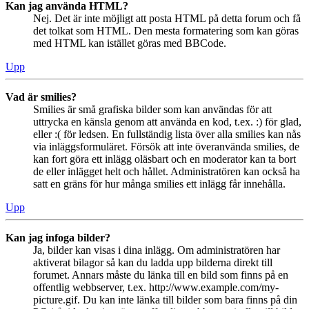
Kan jag använda HTML?
Nej. Det är inte möjligt att posta HTML på detta forum och få
det tolkat som HTML. Den mesta formatering som kan göras
med HTML kan istället göras med BBCode.
Upp
Vad är smilies?
Smilies är små grafiska bilder som kan användas för att
uttrycka en känsla genom att använda en kod, t.ex. :) för glad,
eller :( för ledsen. En fullständig lista över alla smilies kan nås
via inläggsformuläret. Försök att inte överanvända smilies, de
kan fort göra ett inlägg oläsbart och en moderator kan ta bort
de eller inlägget helt och hållet. Administratören kan också ha
satt en gräns för hur många smilies ett inlägg får innehålla.
Upp
Kan jag infoga bilder?
Ja, bilder kan visas i dina inlägg. Om administratören har
aktiverat bilagor så kan du ladda upp bilderna direkt till
forumet. Annars måste du länka till en bild som finns på en
offentlig webbserver, t.ex. http://www.example.com/my-
picture.gif. Du kan inte länka till bilder som bara finns på din