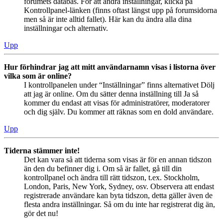
forumets databas. För att ändra inställningar, klicka på
Kontrollpanel-länken (finns oftast längst upp på forumsidorna
men så är inte alltid fallet). Här kan du ändra alla dina
inställningar och alternativ.
Upp
Hur förhindrar jag att mitt användarnamn visas i listorna över
vilka som är online?
I kontrollpanelen under “Inställningar” finns alternativet Dölj
att jag är online. Om du sätter denna inställning till Ja så
kommer du endast att visas för administratörer, moderatorer
och dig själv. Du kommer att räknas som en dold användare.
Upp
Tiderna stämmer inte!
Det kan vara så att tiderna som visas är för en annan tidszon
än den du befinner dig i. Om så är fallet, gå till din
kontrollpanel och ändra till rätt tidszon, t.ex. Stockholm,
London, Paris, New York, Sydney, osv. Observera att endast
registrerade användare kan byta tidszon, detta gäller även de
flesta andra inställningar. Så om du inte har registrerat dig än,
gör det nu!