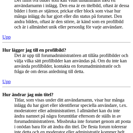
Det finns två bilder som kan visas tillsammans med ett
användarnamn i inlägg. Den ena är en titelbild, oftast är dessa
bilder i form av stjärnor, prickar eller block som visar hur
många inlägg du har gjort eller din status på forumet. Den
andra bilden, oftast är den större, är känd som en profilbild
och är i allmänhet unik eller personlig för varje användare.
Upp
Hur lägger jag till en profilbild?
Det är upp till forumadministratören att tillåta profilbilder och
välja vilka sätt profilbilder kan användas på. Om du inte kan
använda profilbilder, kontakta en forumadministratör och
fråga de om deras anledning till detta.
Upp
Hur ändrar jag min titel?
Titlar, som visas under ditt användarnamn, visar hur många
inlägg du har gjort eller identifierar speciella användare, t.ex.
moderatorer eller administratörer. I allmänhet kan du inte
ändra namnet på några forumtitlar eftersom de ställs in av
forumadministratören. Missbruka inte forumet genom att posta
i onödan bara för att ändra din titel. De flesta forum tolererar
inte detta och en moderator eller administratör kommer helt