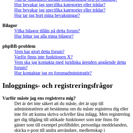
Hur bevakar jag specifika kategorier eller trådar?
Hur bevakar jag specifika kategorier eller trådar?
Hur tar jag bort mina bevakningar?
Bilagor
Vilka bilagor tillåts på detta forum?
Hur hittar jag alla mina bilagor?
phpBB-problem
Vem har gjort detta forum?
Varför finns inte funktionen X?
Vem ska jag kontakta med juridiska ärenden angående detta
forum?
Hur kontaktar jag en forumadministratör?
Inloggnings- och registreringsfrågor
Varför måste jag ens registrera mig?
Det är det inte säkert att du måste, det är upp till
administratören att bestämma om du måste registrera dig eller
inte för att kunna skriva och/eller läsa inlägg. Men registrering
ger dig tillgång till utökade funktioner som inte finns för
gäster som till exempel profilbilder, personliga meddelanden,
skicka e-post till andra användare, medlemskap i