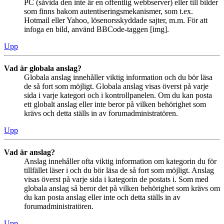
PC (såvida den inte är en offentlig webbserver) eller till bilder
som finns bakom autentiseringsmekanismer, som t.ex.
Hotmail eller Yahoo, lösenorsskyddade sajter, m.m. För att
infoga en bild, använd BBCode-taggen [img].
Upp
Vad är globala anslag?
Globala anslag innehåller viktig information och du bör läsa
de så fort som möjligt. Globala anslag visas överst på varje
sida i varje kategori och i kontrollpanelen. Om du kan posta
ett globalt anslag eller inte beror på vilken behörighet som
krävs och detta ställs in av forumadministratören.
Upp
Vad är anslag?
Anslag innehåller ofta viktig information om kategorin du för
tillfället läser i och du bör läsa de så fort som möjligt. Anslag
visas överst på varje sida i kategorin de postats i. Som med
globala anslag så beror det på vilken behörighet som krävs om
du kan posta anslag eller inte och detta ställs in av
forumadministratören.
Upp