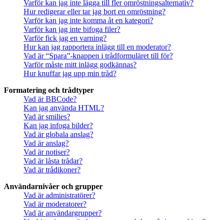
Varför kan jag inte lägga till fler omröstningsalternativ?
Hur redigerar eller tar jag bort en omröstning?
Varför kan jag inte komma åt en kategori?
Varför kan jag inte bifoga filer?
Varför fick jag en varning?
Hur kan jag rapportera inlägg till en moderator?
Vad är “Spara”-knappen i trådformuläret till för?
Varför måste mitt inlägg godkännas?
Hur knuffar jag upp min tråd?
Formatering och trådtyper
Vad är BBCode?
Kan jag använda HTML?
Vad är smilies?
Kan jag infoga bilder?
Vad är globala anslag?
Vad är anslag?
Vad är notiser?
Vad är låsta trådar?
Vad är trådikoner?
Användarnivåer och grupper
Vad är administratörer?
Vad är moderatorer?
Vad är användargrupper?