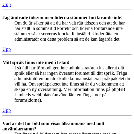
Upp
Jag ändrade tidszon men tiderna stämmer fortfarande inte!
Om du är säker på att du har valt rätt tidszon och att du har
har ställt in sommartid korrekt och tiderna fortfarande inte
stämmer så är serverns klocka felinställd. Underrätta en
administratör om detta problem så att de kan åtgärda det.
Upp
Mitt språk finns inte med i listan!
I så fall har förmodligen inte administratören installerat ditt
språk eller så har ingen översatt forumet till ditt språk. Fråga
administratören om de skulle kunna installera språkpaketet du
vill ha. Om språkpaketet inte finns så är du välkommen att
skapa en ny översättning. Mer information finns på phpBB
Limiteds webbplats (använd länken längst ner på
forumsidorna).
Upp
Vad är det för bild som visas tillsammans med mitt
användarnamn?