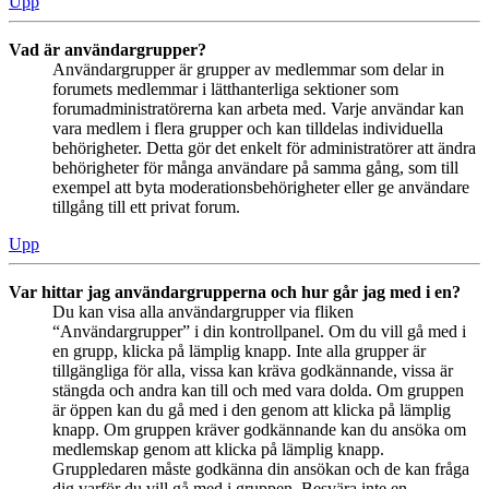
Upp
Vad är användargrupper?
Användargrupper är grupper av medlemmar som delar in
forumets medlemmar i lätthanterliga sektioner som
forumadministratörerna kan arbeta med. Varje användar kan
vara medlem i flera grupper och kan tilldelas individuella
behörigheter. Detta gör det enkelt för administratörer att ändra
behörigheter för många användare på samma gång, som till
exempel att byta moderationsbehörigheter eller ge användare
tillgång till ett privat forum.
Upp
Var hittar jag användargrupperna och hur går jag med i en?
Du kan visa alla användargrupper via fliken
“Användargrupper” i din kontrollpanel. Om du vill gå med i
en grupp, klicka på lämplig knapp. Inte alla grupper är
tillgängliga för alla, vissa kan kräva godkännande, vissa är
stängda och andra kan till och med vara dolda. Om gruppen
är öppen kan du gå med i den genom att klicka på lämplig
knapp. Om gruppen kräver godkännande kan du ansöka om
medlemskap genom att klicka på lämplig knapp.
Gruppledaren måste godkänna din ansökan och de kan fråga
dig varför du vill gå med i gruppen. Besvära inte en