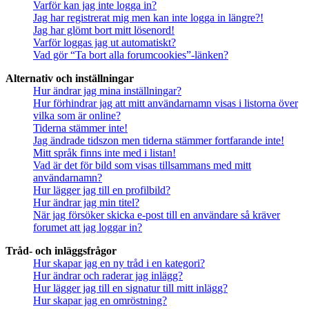
Varför kan jag inte logga in?
Jag har registrerat mig men kan inte logga in längre?!
Jag har glömt bort mitt lösenord!
Varför loggas jag ut automatiskt?
Vad gör “Ta bort alla forumcookies”-länken?
Alternativ och inställningar
Hur ändrar jag mina inställningar?
Hur förhindrar jag att mitt användarnamn visas i listorna över
vilka som är online?
Tiderna stämmer inte!
Jag ändrade tidszon men tiderna stämmer fortfarande inte!
Mitt språk finns inte med i listan!
Vad är det för bild som visas tillsammans med mitt
användarnamn?
Hur lägger jag till en profilbild?
Hur ändrar jag min titel?
När jag försöker skicka e-post till en användare så kräver
forumet att jag loggar in?
Tråd- och inläggsfrågor
Hur skapar jag en ny tråd i en kategori?
Hur ändrar och raderar jag inlägg?
Hur lägger jag till en signatur till mitt inlägg?
Hur skapar jag en omröstning?