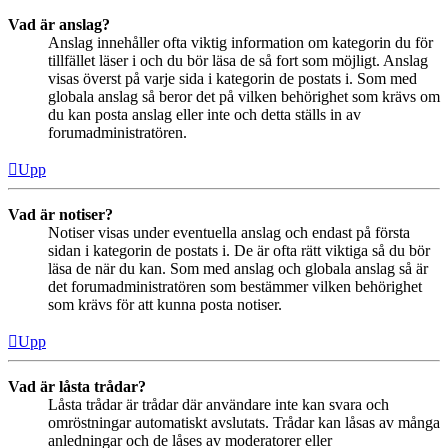
Vad är anslag?
Anslag innehåller ofta viktig information om kategorin du för
tillfället läser i och du bör läsa de så fort som möjligt. Anslag
visas överst på varje sida i kategorin de postats i. Som med
globala anslag så beror det på vilken behörighet som krävs om
du kan posta anslag eller inte och detta ställs in av
forumadministratören.
Upp
Vad är notiser?
Notiser visas under eventuella anslag och endast på första
sidan i kategorin de postats i. De är ofta rätt viktiga så du bör
läsa de när du kan. Som med anslag och globala anslag så är
det forumadministratören som bestämmer vilken behörighet
som krävs för att kunna posta notiser.
Upp
Vad är låsta trådar?
Låsta trådar är trådar där användare inte kan svara och
omröstningar automatiskt avslutats. Trådar kan låsas av många
anledningar och de låses av moderatorer eller