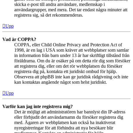
skicka e-post till andra användare, medlemskap i
användargrupper, med mera. Det tar endast några minuter att
registrera sig, så det rekommenderas.
Upp
Vad är COPPA?
COPPA, eller Child Online Privacy and Protection Act of
1998, är en lag i USA som kräver att webbplatser som samlar
in information från barn under 13 år har skriftligt tillstånd från
föräldrarna. Om du är osäker på om detta rör dig som försöker
att registrera dig, eller om det rör webbplatsen du försöker
registrera dig på, kontakta ett juridiskt ombud för hjälp.
Observera att phpBB inte kan ge juridisk rådgivning och inte
kan kontaktas angående något som helst juridiskt.
Upp
Varför kan jag inte registrera mig?
Det är möjligt att administratören har bannlyst din IP-adress
eller förbjudit det användarnamn du försöker registrera dig
med. Ägaren av webbplatsen kan också ha inaktiverat
nyregistreringar för att förhindra att nya besökare blir