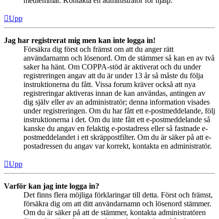
medlemmar. Kontakta en administratör för hjälp.
Upp
Jag har registrerat mig men kan inte logga in!
Försäkra dig först och främst om att du anger rätt
användarnamn och lösenord. Om de stämmer så kan en av två
saker ha hänt. Om COPPA-stöd är aktiverat och du under
registreringen angav att du är under 13 år så måste du följa
instruktionerna du fått. Vissa forum kräver också att nya
registreringar aktiveras innan de kan användas, antingen av
dig själv eller av an administratör; denna information visades
under registreringen. Om du har fått ett e-postmeddelande, följ
instruktionerna i det. Om du inte fått ett e-postmeddelande så
kanske du angav en felaktig e-postadress eller så fastnade e-
postmeddelandet i ett skräppostfilter. Om du är säker på att e-
postadressen du angav var korrekt, kontakta en administratör.
Upp
Varför kan jag inte logga in?
Det finns flera möjliga förklaringar till detta. Först och främst,
försäkra dig om att ditt användarnamn och lösenord stämmer.
Om du är säker på att de stämmer, kontakta administratören