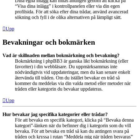
Dina egna inlägg kan hittas antingen genom att klicka på
“Visa dina inlägg” i kontrollpanelen eller via din egen
profilsida. För att söka efter dina trådar, använd avancerad
sökning och fyll i de olika alternativen på lämpligt sätt.
Upp
Bevakningar och bokmärken
Vad är skillnaden mellan bokmärkning och bevakning?
Bokmärkning i phpBB3 är ganska likt bokmärkning (eller
favoriter) i din webbläsare. Du uppmärksammas inte
nödvändigtvis vid uppdateringar, men du kan senare enkelt
återvända till tråden. Om du istället bevakar en tråd så
kommer du meddelas via din valda metod eller metoder när
tråden eller kategorin du bevakar uppdateras.
Upp
Hur bevakar jag specifika kategorier eller trådar?
För att bevaka en specifik kategori, klicka på “Bevaka denna
kategori”-länken när du befinner dig i kategorin som du vill
bevaka. För att bevaka en tråd så kan du antingen svara på
tråden och kryssa i rutan “Meddela mig när tråden besvaras”