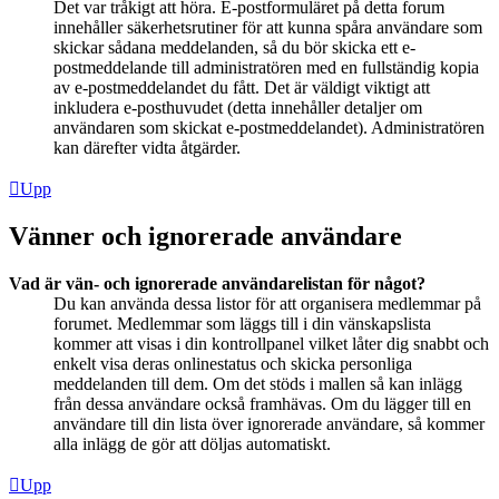
Det var tråkigt att höra. E-postformuläret på detta forum
innehåller säkerhetsrutiner för att kunna spåra användare som
skickar sådana meddelanden, så du bör skicka ett e-
postmeddelande till administratören med en fullständig kopia
av e-postmeddelandet du fått. Det är väldigt viktigt att
inkludera e-posthuvudet (detta innehåller detaljer om
användaren som skickat e-postmeddelandet). Administratören
kan därefter vidta åtgärder.
Upp
Vänner och ignorerade användare
Vad är vän- och ignorerade användarelistan för något?
Du kan använda dessa listor för att organisera medlemmar på
forumet. Medlemmar som läggs till i din vänskapslista
kommer att visas i din kontrollpanel vilket låter dig snabbt och
enkelt visa deras onlinestatus och skicka personliga
meddelanden till dem. Om det stöds i mallen så kan inlägg
från dessa användare också framhävas. Om du lägger till en
användare till din lista över ignorerade användare, så kommer
alla inlägg de gör att döljas automatiskt.
Upp