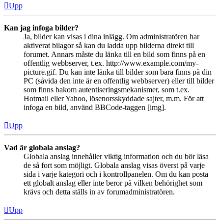
Upp
Kan jag infoga bilder?
Ja, bilder kan visas i dina inlägg. Om administratören har
aktiverat bilagor så kan du ladda upp bilderna direkt till
forumet. Annars måste du länka till en bild som finns på en
offentlig webbserver, t.ex. http://www.example.com/my-
picture.gif. Du kan inte länka till bilder som bara finns på din
PC (såvida den inte är en offentlig webbserver) eller till bilder
som finns bakom autentiseringsmekanismer, som t.ex.
Hotmail eller Yahoo, lösenorsskyddade sajter, m.m. För att
infoga en bild, använd BBCode-taggen [img].
Upp
Vad är globala anslag?
Globala anslag innehåller viktig information och du bör läsa
de så fort som möjligt. Globala anslag visas överst på varje
sida i varje kategori och i kontrollpanelen. Om du kan posta
ett globalt anslag eller inte beror på vilken behörighet som
krävs och detta ställs in av forumadministratören.
Upp