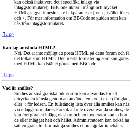
kan också inaktivera det i specifika inlägg via
inläggsformuläret). BBCode liknar i mångt och mycket
HTML, taggar innesluts av hakparanteser [ och ] istället för <
och >. För mer information om BBCode se guiden som kan
nås från inläggsformuläret.
Upp
Kan jag använda HTML?
Nej. Det är inte möjligt att posta HTML på detta forum och få
det tolkat som HTML. Den mesta formatering som kan göras
med HTML kan istället göras med BBCode.
Upp
Vad är smilies?
Smilies är små grafiska bilder som kan användas för att
uttrycka en känsla genom att använda en kod, t.ex. :) för glad,
eller :( för ledsen. En fullständig lista över alla smilies kan nås
via inläggsformuläret. Försök att inte överanvända smilies, de
kan fort göra ett inlägg oläsbart och en moderator kan ta bort
de eller inlägget helt och hållet. Administratören kan också ha
satt en gräns för hur många smilies ett inlägg får innehålla.