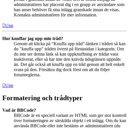
administratören har placerat dig i en grupp av användare som
han anser behöver få sina inlägg granskade innan de visas.
Kontakta administratören för mer information.
Upp
Hur knuffar jag upp min tråd?
Genom att klicka på “Knuffa upp tråd”-länken i tråden så kan
du "knuffa upp" tråden överst på förstasidan i kategorin. Om
du inte ser denna länk så kan uppknuffning av trådar vara
inaktiverat, eller så har inte den krävda tidsgränsen uppnåts
än. Det går också att knuffa upp en tråd genom att helt enkelt
svara på den. Försäkra dig dock först om att du följer
forumreglerna.
Upp
Formatering och trådtyper
Vad är BBCode?
BBCode är en speciell variant av HTML som ger stor kontroll
över formateringen av särskilda objekt i ett inlägg. Om du kan
använda BBCode eller inte bestäms av administratören (du