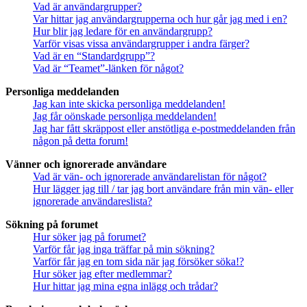
Vad är användargrupper?
Var hittar jag användargrupperna och hur går jag med i en?
Hur blir jag ledare för en användargrupp?
Varför visas vissa användargrupper i andra färger?
Vad är en “Standardgrupp”?
Vad är “Teamet”-länken för något?
Personliga meddelanden
Jag kan inte skicka personliga meddelanden!
Jag får oönskade personliga meddelanden!
Jag har fått skräppost eller anstötliga e-postmeddelanden från
någon på detta forum!
Vänner och ignorerade användare
Vad är vän- och ignorerade användarelistan för något?
Hur lägger jag till / tar jag bort användare från min vän- eller
ignorerade användareslista?
Sökning på forumet
Hur söker jag på forumet?
Varför får jag inga träffar på min sökning?
Varför får jag en tom sida när jag försöker söka!?
Hur söker jag efter medlemmar?
Hur hittar jag mina egna inlägg och trådar?