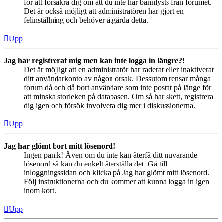
för att försäkra dig om att du inte har bannlysts från forumet.
Det är också möjligt att administratören har gjort en
felinställning och behöver åtgärda detta.
Upp
Jag har registrerat mig men kan inte logga in längre?!
Det är möjligt att en administratör har raderat eller inaktiverat
ditt användarkonto av någon orsak. Dessutom rensar många
forum då och då bort användare som inte postat på länge för
att minska storleken på databasen. Om så har skett, registrera
dig igen och försök involvera dig mer i diskussionerna.
Upp
Jag har glömt bort mitt lösenord!
Ingen panik! Även om du inte kan återfå ditt nuvarande
lösenord så kan du enkelt återställa det. Gå till
inloggningssidan och klicka på Jag har glömt mitt lösenord.
Följ instruktionerna och du kommer att kunna logga in igen
inom kort.
Upp