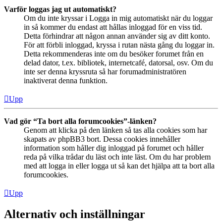
Varför loggas jag ut automatiskt?
Om du inte kryssar i Logga in mig automatiskt när du loggar
in så kommer du endast att hållas inloggad för en viss tid.
Detta förhindrar att någon annan använder sig av ditt konto.
För att förbli inloggad, kryssa i rutan nästa gång du loggar in.
Detta rekommenderas inte om du besöker forumet från en
delad dator, t.ex. bibliotek, internetcafé, datorsal, osv. Om du
inte ser denna kryssruta så har forumadministratören
inaktiverat denna funktion.
Upp
Vad gör “Ta bort alla forumcookies”-länken?
Genom att klicka på den länken så tas alla cookies som har
skapats av phpBB3 bort. Dessa cookies innehåller
information som håller dig inloggad på forumet och håller
reda på vilka trådar du läst och inte läst. Om du har problem
med att logga in eller logga ut så kan det hjälpa att ta bort alla
forumcookies.
Upp
Alternativ och inställningar