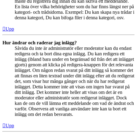
måste du registrera dig innan du kan skriva ett meddelande.
En lista över vilka behörigheter som du har finns längst ner på
kategori- och trådsidorna. Exempel: Du kan skapa nya trådar i
denna kategori, Du kan bifoga filer i denna kategori, osv.
Upp
Hur ändrar och raderar jag inlägg?
Såvida du inte är administratör eller moderator kan du endast
redigera och ta bort dina egna inlägg. Du kan redigera ett
inlägg (ibland bara under en begränsad tid från det att inlägget
gjorts) genom att klicka på redigera-knappen för det relevanta
inlägget. Om någon redan svarat på ditt inlägg så kommer det
att finnas en liten textrad under ditt inlägg efter att du redigerat
det, som visar hur många gånger och när du har redigerat
inlägget. Detta kommer inte att visas om ingen har svarat på
ditt inlägg. Det kommer inte heller att visas om det är en
moderator eller administratör som redigerat inlägget. Dock
kan de om de vill lämna ett meddelande om vad de ändrat och
varför. Observera att vanliga användare inte kan ta bort ett
inlägg om det redan besvarats.
Upp