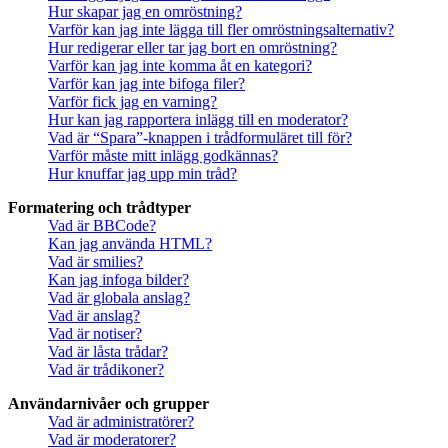
Hur skapar jag en omröstning?
Varför kan jag inte lägga till fler omröstningsalternativ?
Hur redigerar eller tar jag bort en omröstning?
Varför kan jag inte komma åt en kategori?
Varför kan jag inte bifoga filer?
Varför fick jag en varning?
Hur kan jag rapportera inlägg till en moderator?
Vad är “Spara”-knappen i trådformuläret till för?
Varför måste mitt inlägg godkännas?
Hur knuffar jag upp min tråd?
Formatering och trådtyper
Vad är BBCode?
Kan jag använda HTML?
Vad är smilies?
Kan jag infoga bilder?
Vad är globala anslag?
Vad är anslag?
Vad är notiser?
Vad är låsta trådar?
Vad är trådikoner?
Användarnivåer och grupper
Vad är administratörer?
Vad är moderatorer?