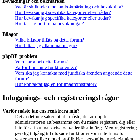
Bevakningar och bokmärken
Vad är skillnaden mellan bokmärkning och bevakning?
Hur bevakar jag specifika kategorier eller trådar?
Hur bevakar jag specifika kategorier eller trådar?
Hur tar jag bort mina bevakningar?
Bilagor
Vilka bilagor tillåts på detta forum?
Hur hittar jag alla mina bilagor?
phpBB-problem
Vem har gjort detta forum?
Varför finns inte funktionen X?
Vem ska jag kontakta med juridiska ärenden angående detta
forum?
Hur kontaktar jag en forumadministratör?
Inloggnings- och registreringsfrågor
Varför måste jag ens registrera mig?
Det är det inte säkert att du måste, det är upp till
administratören att bestämma om du måste registrera dig eller
inte för att kunna skriva och/eller läsa inlägg. Men registrering
ger dig tillgång till utökade funktioner som inte finns för
gäster som till exempel profilbilder, personliga meddelanden,