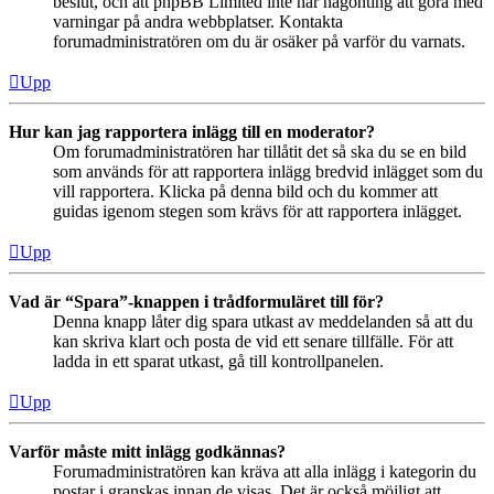
beslut, och att phpBB Limited inte har någonting att göra med
varningar på andra webbplatser. Kontakta
forumadministratören om du är osäker på varför du varnats.
Upp
Hur kan jag rapportera inlägg till en moderator?
Om forumadministratören har tillåtit det så ska du se en bild
som används för att rapportera inlägg bredvid inlägget som du
vill rapportera. Klicka på denna bild och du kommer att
guidas igenom stegen som krävs för att rapportera inlägget.
Upp
Vad är “Spara”-knappen i trådformuläret till för?
Denna knapp låter dig spara utkast av meddelanden så att du
kan skriva klart och posta de vid ett senare tillfälle. För att
ladda in ett sparat utkast, gå till kontrollpanelen.
Upp
Varför måste mitt inlägg godkännas?
Forumadministratören kan kräva att alla inlägg i kategorin du
postar i granskas innan de visas. Det är också möjligt att