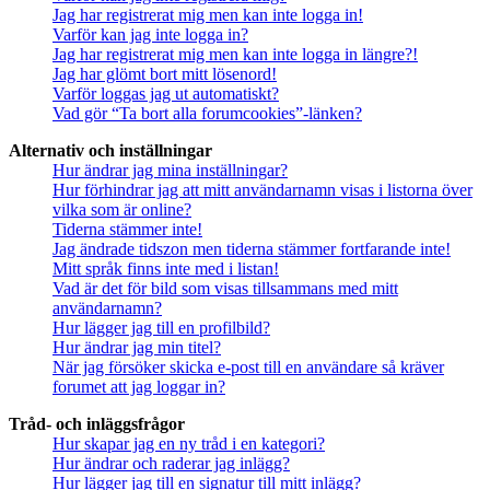
Jag har registrerat mig men kan inte logga in!
Varför kan jag inte logga in?
Jag har registrerat mig men kan inte logga in längre?!
Jag har glömt bort mitt lösenord!
Varför loggas jag ut automatiskt?
Vad gör “Ta bort alla forumcookies”-länken?
Alternativ och inställningar
Hur ändrar jag mina inställningar?
Hur förhindrar jag att mitt användarnamn visas i listorna över
vilka som är online?
Tiderna stämmer inte!
Jag ändrade tidszon men tiderna stämmer fortfarande inte!
Mitt språk finns inte med i listan!
Vad är det för bild som visas tillsammans med mitt
användarnamn?
Hur lägger jag till en profilbild?
Hur ändrar jag min titel?
När jag försöker skicka e-post till en användare så kräver
forumet att jag loggar in?
Tråd- och inläggsfrågor
Hur skapar jag en ny tråd i en kategori?
Hur ändrar och raderar jag inlägg?
Hur lägger jag till en signatur till mitt inlägg?