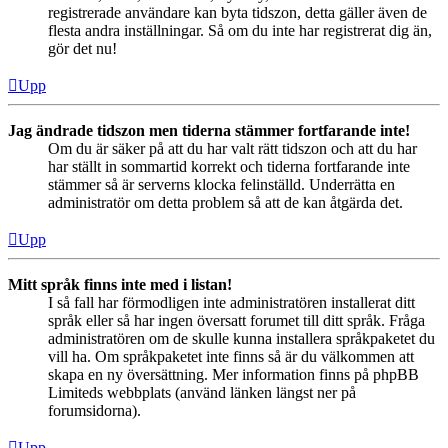
registrerade användare kan byta tidszon, detta gäller även de
flesta andra inställningar. Så om du inte har registrerat dig än,
gör det nu!
Upp
Jag ändrade tidszon men tiderna stämmer fortfarande inte!
Om du är säker på att du har valt rätt tidszon och att du har
har ställt in sommartid korrekt och tiderna fortfarande inte
stämmer så är serverns klocka felinställd. Underrätta en
administratör om detta problem så att de kan åtgärda det.
Upp
Mitt språk finns inte med i listan!
I så fall har förmodligen inte administratören installerat ditt
språk eller så har ingen översatt forumet till ditt språk. Fråga
administratören om de skulle kunna installera språkpaketet du
vill ha. Om språkpaketet inte finns så är du välkommen att
skapa en ny översättning. Mer information finns på phpBB
Limiteds webbplats (använd länken längst ner på
forumsidorna).
Upp