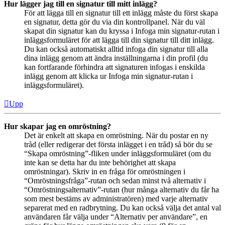
Hur lägger jag till en signatur till mitt inlägg?
För att lägga till en signatur till ett inlägg måste du först skapa
en signatur, detta gör du via din kontrollpanel. När du väl
skapat din signatur kan du kryssa i Infoga min signatur-rutan i
inläggsformuläret för att lägga till din signatur till ditt inlägg.
Du kan också automatiskt alltid infoga din signatur till alla
dina inlägg genom att ändra inställningarna i din profil (du
kan fortfarande förhindra att signaturen infogas i enskilda
inlägg genom att klicka ur Infoga min signatur-rutan i
inläggsformuläret).
Upp
Hur skapar jag en omröstning?
Det är enkelt att skapa en omröstning. När du postar en ny
tråd (eller redigerar det första inlägget i en tråd) så bör du se
“Skapa omröstning”-fliken under inläggsformuläret (om du
inte kan se detta har du inte behörighet att skapa
omröstningar). Skriv in en fråga för omröstningen i
“Omröstningsfråga”-rutan och sedan minst två alternativ i
“Omröstningsalternativ”-rutan (hur många alternativ du får ha
som mest bestäms av administratören) med varje alternativ
separerat med en radbrytning. Du kan också välja det antal val
användaren får välja under “Alternativ per användare”, en