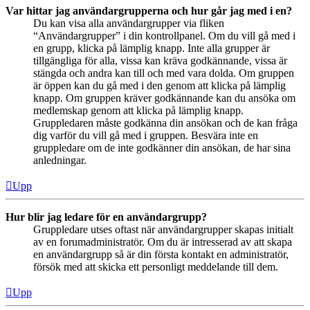
Var hittar jag användargrupperna och hur går jag med i en?
Du kan visa alla användargrupper via fliken
“Användargrupper” i din kontrollpanel. Om du vill gå med i
en grupp, klicka på lämplig knapp. Inte alla grupper är
tillgängliga för alla, vissa kan kräva godkännande, vissa är
stängda och andra kan till och med vara dolda. Om gruppen
är öppen kan du gå med i den genom att klicka på lämplig
knapp. Om gruppen kräver godkännande kan du ansöka om
medlemskap genom att klicka på lämplig knapp.
Gruppledaren måste godkänna din ansökan och de kan fråga
dig varför du vill gå med i gruppen. Besvära inte en
gruppledare om de inte godkänner din ansökan, de har sina
anledningar.
Upp
Hur blir jag ledare för en användargrupp?
Gruppledare utses oftast när användargrupper skapas initialt
av en forumadministratör. Om du är intresserad av att skapa
en användargrupp så är din första kontakt en administratör,
försök med att skicka ett personligt meddelande till dem.
Upp