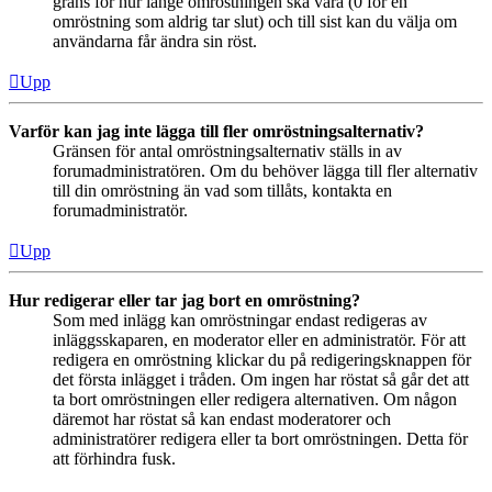
gräns för hur länge omröstningen ska vara (0 för en
omröstning som aldrig tar slut) och till sist kan du välja om
användarna får ändra sin röst.
Upp
Varför kan jag inte lägga till fler omröstningsalternativ?
Gränsen för antal omröstningsalternativ ställs in av
forumadministratören. Om du behöver lägga till fler alternativ
till din omröstning än vad som tillåts, kontakta en
forumadministratör.
Upp
Hur redigerar eller tar jag bort en omröstning?
Som med inlägg kan omröstningar endast redigeras av
inläggsskaparen, en moderator eller en administratör. För att
redigera en omröstning klickar du på redigeringsknappen för
det första inlägget i tråden. Om ingen har röstat så går det att
ta bort omröstningen eller redigera alternativen. Om någon
däremot har röstat så kan endast moderatorer och
administratörer redigera eller ta bort omröstningen. Detta för
att förhindra fusk.