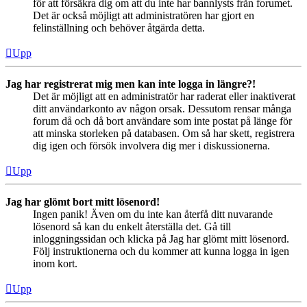
för att försäkra dig om att du inte har bannlysts från forumet.
Det är också möjligt att administratören har gjort en
felinställning och behöver åtgärda detta.
Upp
Jag har registrerat mig men kan inte logga in längre?!
Det är möjligt att en administratör har raderat eller inaktiverat
ditt användarkonto av någon orsak. Dessutom rensar många
forum då och då bort användare som inte postat på länge för
att minska storleken på databasen. Om så har skett, registrera
dig igen och försök involvera dig mer i diskussionerna.
Upp
Jag har glömt bort mitt lösenord!
Ingen panik! Även om du inte kan återfå ditt nuvarande
lösenord så kan du enkelt återställa det. Gå till
inloggningssidan och klicka på Jag har glömt mitt lösenord.
Följ instruktionerna och du kommer att kunna logga in igen
inom kort.
Upp