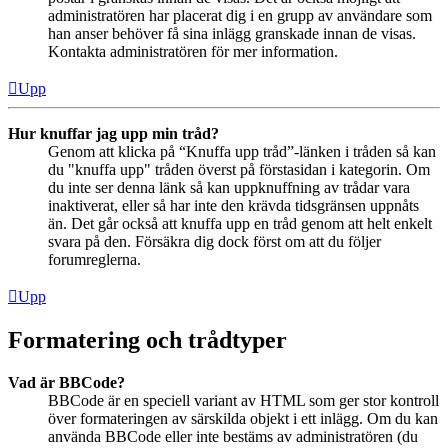
administratören har placerat dig i en grupp av användare som
han anser behöver få sina inlägg granskade innan de visas.
Kontakta administratören för mer information.
Upp
Hur knuffar jag upp min tråd?
Genom att klicka på “Knuffa upp tråd”-länken i tråden så kan
du "knuffa upp" tråden överst på förstasidan i kategorin. Om
du inte ser denna länk så kan uppknuffning av trådar vara
inaktiverat, eller så har inte den krävda tidsgränsen uppnåts
än. Det går också att knuffa upp en tråd genom att helt enkelt
svara på den. Försäkra dig dock först om att du följer
forumreglerna.
Upp
Formatering och trådtyper
Vad är BBCode?
BBCode är en speciell variant av HTML som ger stor kontroll
över formateringen av särskilda objekt i ett inlägg. Om du kan
använda BBCode eller inte bestäms av administratören (du