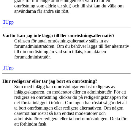
gräns för hur länge omröstningen ska vara (0 för en
omröstning som aldrig tar slut) och till sist kan du välja om
användarna får ändra sin röst.
Upp
Varför kan jag inte lägga till fler omröstningsalternativ?
Gränsen för antal omröstningsalternativ ställs in av
forumadministratören. Om du behöver lägga till fler alternativ
till din omröstning än vad som tillåts, kontakta en
forumadministratör.
Upp
Hur redigerar eller tar jag bort en omröstning?
Som med inlägg kan omröstningar endast redigeras av
inläggsskaparen, en moderator eller en administratör. För att
redigera en omröstning klickar du på redigeringsknappen för
det första inlägget i tråden. Om ingen har röstat så går det att
ta bort omröstningen eller redigera alternativen. Om någon
däremot har röstat så kan endast moderatorer och
administratörer redigera eller ta bort omröstningen. Detta för
att förhindra fusk.