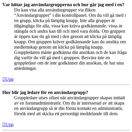
Var hittar jag användargrupperna och hur går jag med i en?
Du kan visa alla användargrupper via fliken
“Användargrupper” i din kontrollpanel. Om du vill gå med i
en grupp, klicka på lämplig knapp. Inte alla grupper är
tillgängliga för alla, vissa kan kräva godkännande, vissa är
stängda och andra kan till och med vara dolda. Om gruppen
är öppen kan du gå med i den genom att klicka på lämplig
knapp. Om gruppen kräver godkännande kan du ansöka om
medlemskap genom att klicka på lämplig knapp.
Gruppledaren måste godkänna din ansökan och de kan fråga
dig varför du vill gå med i gruppen. Besvära inte en
gruppledare om de inte godkänner din ansökan, de har sina
anledningar.
Upp
Hur blir jag ledare för en användargrupp?
Gruppledare utses oftast när användargrupper skapas initialt
av en forumadministratör. Om du är intresserad av att skapa
en användargrupp så är din första kontakt en administratör,
försök med att skicka ett personligt meddelande till dem.
Upp