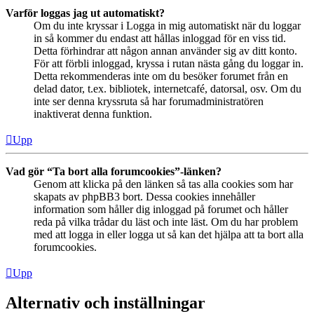
Varför loggas jag ut automatiskt?
Om du inte kryssar i Logga in mig automatiskt när du loggar
in så kommer du endast att hållas inloggad för en viss tid.
Detta förhindrar att någon annan använder sig av ditt konto.
För att förbli inloggad, kryssa i rutan nästa gång du loggar in.
Detta rekommenderas inte om du besöker forumet från en
delad dator, t.ex. bibliotek, internetcafé, datorsal, osv. Om du
inte ser denna kryssruta så har forumadministratören
inaktiverat denna funktion.
Upp
Vad gör “Ta bort alla forumcookies”-länken?
Genom att klicka på den länken så tas alla cookies som har
skapats av phpBB3 bort. Dessa cookies innehåller
information som håller dig inloggad på forumet och håller
reda på vilka trådar du läst och inte läst. Om du har problem
med att logga in eller logga ut så kan det hjälpa att ta bort alla
forumcookies.
Upp
Alternativ och inställningar