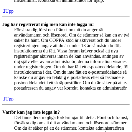
medlemmar. Kontakta en administratör för hjälp.
Upp
Jag har registrerat mig men kan inte logga in!
Försäkra dig först och främst om att du anger rätt
användarnamn och lösenord. Om de stämmer så kan en av två
saker ha hänt. Om COPPA-stöd är aktiverat och du under
registreringen angav att du är under 13 år så måste du följa
instruktionerna du fått. Vissa forum kräver också att nya
registreringar aktiveras innan de kan användas, antingen av
dig själv eller av an administratör; denna information visades
under registreringen. Om du har fått ett e-postmeddelande, följ
instruktionerna i det. Om du inte fått ett e-postmeddelande så
kanske du angav en felaktig e-postadress eller så fastnade e-
postmeddelandet i ett skräppostfilter. Om du är säker på att e-
postadressen du angav var korrekt, kontakta en administratör.
Upp
Varför kan jag inte logga in?
Det finns flera möjliga förklaringar till detta. Först och främst,
försäkra dig om att ditt användarnamn och lösenord stämmer.
Om du är säker på att de stämmer, kontakta administratören