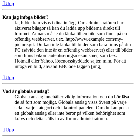
Upp
Kan jag infoga bilder?
Ja, bilder kan visas i dina inlägg. Om administratören har
aktiverat bilagor så kan du ladda upp bilderna direkt till
forumet. Annars måste du länka till en bild som finns på en
offentlig webbserver, t.ex. http://www.example.com/my-
picture.gif. Du kan inte länka till bilder som bara finns på din
PC (såvida den inte är en offentlig webbserver) eller till bilder
som finns bakom autentiseringsmekanismer, som t.ex.
Hotmail eller Yahoo, lösenorsskyddade sajter, m.m. För att
infoga en bild, använd BBCode-taggen [img].
Upp
Vad är globala anslag?
Globala anslag innehåller viktig information och du bör läsa
de så fort som möjligt. Globala anslag visas överst på varje
sida i varje kategori och i kontrollpanelen. Om du kan posta
ett globalt anslag eller inte beror på vilken behörighet som
krävs och detta ställs in av forumadministratören.
Upp