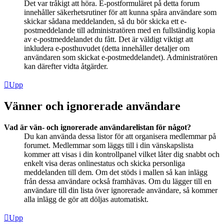
Det var tråkigt att höra. E-postformuläret på detta forum
innehåller säkerhetsrutiner för att kunna spåra användare som
skickar sådana meddelanden, så du bör skicka ett e-
postmeddelande till administratören med en fullständig kopia
av e-postmeddelandet du fått. Det är väldigt viktigt att
inkludera e-posthuvudet (detta innehåller detaljer om
användaren som skickat e-postmeddelandet). Administratören
kan därefter vidta åtgärder.
Upp
Vänner och ignorerade användare
Vad är vän- och ignorerade användarelistan för något?
Du kan använda dessa listor för att organisera medlemmar på
forumet. Medlemmar som läggs till i din vänskapslista
kommer att visas i din kontrollpanel vilket låter dig snabbt och
enkelt visa deras onlinestatus och skicka personliga
meddelanden till dem. Om det stöds i mallen så kan inlägg
från dessa användare också framhävas. Om du lägger till en
användare till din lista över ignorerade användare, så kommer
alla inlägg de gör att döljas automatiskt.
Upp