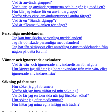
Vad är användargrupper?
Var hittar jag användargrupperna och hur går jag med i en?
Hur blir jag ledare för en användargrupp?
Varför visas vissa användargrupper i andra färger?
Vad är en “Standardgrupp”?
Vad är “Teamet”-länken för något?
Personliga meddelanden
Jag kan inte skicka personliga meddelanden!
Jag får oönskade personliga meddelanden!
Jag har fått skräppost eller anstötliga e-postmeddelanden från
någon på detta forum!
Vänner och ignorerade användare
Vad är vän- och ignorerade användarelistan för något?
Hur lägger jag till / tar jag bort användare från min vän- eller
ignorerade användareslista?
Sökning på forumet
Hur söker jag på forumet?
Varför får jag inga träffar på min sökning?
Varför får jag en tom sida när jag försöker söka!?
Hur söker jag efter medlemmar?
Hur hittar jag mina egna inlägg och trådar?