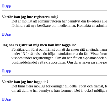
Upp
Varför kan jag inte registrera mig?
Det är möjligt att administratören har bannlyst din IP-adress el
förhindra att nya besökare blir medlemmar. Kontakta en administ
Upp
Jag har registrerat mig men kan inte logga in!
Försäkra dig först och främst om att du anger rätt användarna
under 13 år så måste du följa instruktionerna du fått. Vissa for
visades under registreringen. Om du har fått ett e-postmeddeland
postmeddelandet i ett skräppostfilter. Om du är säker på att e-p
Upp
Varför kan jag inte logga in?
Det finns flera möjliga förklaringar till detta. Först och främs
om att du inte har bannlysts från forumet. Det är också möjligt a
Upp