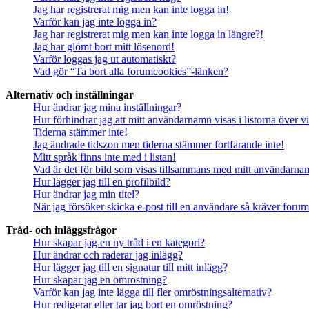
Jag har registrerat mig men kan inte logga in!
Varför kan jag inte logga in?
Jag har registrerat mig men kan inte logga in längre?!
Jag har glömt bort mitt lösenord!
Varför loggas jag ut automatiskt?
Vad gör “Ta bort alla forumcookies”-länken?
Alternativ och inställningar
Hur ändrar jag mina inställningar?
Hur förhindrar jag att mitt användarnamn visas i listorna över v
Tiderna stämmer inte!
Jag ändrade tidszon men tiderna stämmer fortfarande inte!
Mitt språk finns inte med i listan!
Vad är det för bild som visas tillsammans med mitt användarn
Hur lägger jag till en profilbild?
Hur ändrar jag min titel?
När jag försöker skicka e-post till en användare så kräver forume
Tråd- och inläggsfrågor
Hur skapar jag en ny tråd i en kategori?
Hur ändrar och raderar jag inlägg?
Hur lägger jag till en signatur till mitt inlägg?
Hur skapar jag en omröstning?
Varför kan jag inte lägga till fler omröstningsalternativ?
Hur redigerar eller tar jag bort en omröstning?