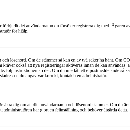
ler förbjudit det användarnamn du försöker registrera dig med. Ägaren av
ratör för hjälp.
mn och lösenord. Om de stämmer så kan en av två saker ha hänt. Om COP
um kräver också att nya registreringar aktiveras innan de kan användas, a
e, följ instruktionerna i det. Om du inte fått ett e-postmeddelande så ka
ostadressen du angav var korrekt, kontakta en administratör.
t, försäkra dig om att ditt användarnamn och lösenord stämmer. Om du är s
tt administratören har gjort en felinställning och behöver åtgärda detta.