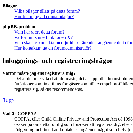
Bilagor
Vilka bilagor tillåts på detta forum?
Hur hittar jag alla mina bilagor?
phpBB-problem
Vem har gjort detta forum?
Varför finns inte funktionen X?
Vem ska jag kontakta med juridiska ärenden angående detta fo
Hur kontaktar jag en forumadministratör?
Inloggnings- och registreringsfrågor
Varför måste jag ens registrera mig?
Det är det inte säkert att du måste, det är upp till administratör
funktioner som inte finns för gäster som till exempel profilbil
registrera sig, så det rekommenderas.
Upp
Vad är COPPA?
COPPA, eller Child Online Privacy and Protection Act of 1998, ä
osäker på om detta rör dig som försöker att registrera dig, eller
rådgivning och inte kan kontaktas angående något som helst juri