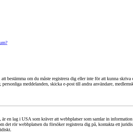
rum?
en att bestämma om du måste registrera dig eller inte för att kunna skriva 
der, personliga meddelanden, skicka e-post till andra användare, medlem
r en lag i USA som kräver att webbplatser som samlar in information frå
 om det rör webbplatsen du försöker registrera dig på, kontakta ett juri
diskt.