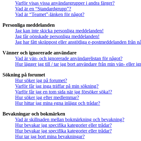
Varför visas vissa användargrupper i andra färger?
Vad är en “Standardgrupp”?
Vad är “Teamet”-länken för något?
Personliga meddelanden
Jag kan inte skicka personliga meddelanden!
Jag får oönskade personliga meddelanden!
Jag har fått skräppost eller anstötliga e-postmeddelanden från 
Vänner och ignorerade användare
Vad är vän- och ignorerade användarelistan för något?
Hur lägger jag till / tar jag bort användare från min vän- eller 
Sökning på forumet
Hur söker jag på forumet?
Varför får jag inga träffar på min sökning?
Varför får jag en tom sida när jag försöker söka!?
Hur söker jag efter medlemmar?
Hur hittar jag mina egna inlägg och trådar?
Bevakningar och bokmärken
Vad är skillnaden mellan bokmärkning och bevakning?
Hur bevakar jag specifika kategorier eller trådar?
Hur bevakar jag specifika kategorier eller trådar?
Hur tar jag bort mina bevakningar?