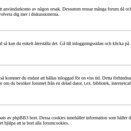
at ditt användarkonto av någon orsak. Dessutom rensar många forum då och
volvera dig mer i diskussionerna.
 så kan du enkelt återställa det. Gå till inloggningssidan och klicka på
å kommer du endast att hållas inloggad för en viss tid. Detta förhindrar
 om du besöker forumet från en delad dator, t.ex. bibliotek, internetcaf
ats av phpBB3 bort. Dessa cookies innehåller information som håller dig
t hjälpa att ta bort alla forumcookies.