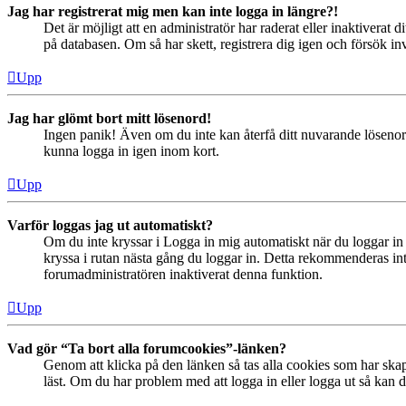
Jag har registrerat mig men kan inte logga in längre?!
Det är möjligt att en administratör har raderat eller inaktiver
på databasen. Om så har skett, registrera dig igen och försök in
Upp
Jag har glömt bort mitt lösenord!
Ingen panik! Även om du inte kan återfå ditt nuvarande lösenord
kunna logga in igen inom kort.
Upp
Varför loggas jag ut automatiskt?
Om du inte kryssar i Logga in mig automatiskt när du loggar in s
kryssa i rutan nästa gång du loggar in. Detta rekommenderas inte
forumadministratören inaktiverat denna funktion.
Upp
Vad gör “Ta bort alla forumcookies”-länken?
Genom att klicka på den länken så tas alla cookies som har skap
läst. Om du har problem med att logga in eller logga ut så kan de