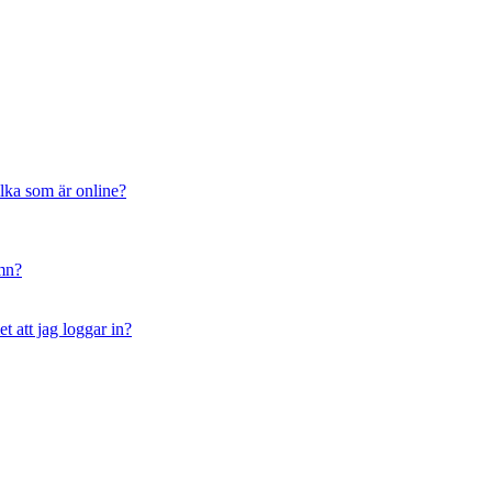
ilka som är online?
amn?
t att jag loggar in?