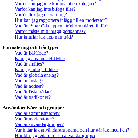
Varför kan jag inte komma åt en kategori?
Varför kan jag inte bifoga filer?
Varför fick jag en varning?
Hur kan jag rapportera inlägg till en moderator?
Vad är “Spara”-knappen i trådformuläret till för?
Varför måste mitt inlägg godkännas?
Hur knuffar jag upp min tråd?
Formatering och trådtyper
Vad är BBCode?
Kan jag använda HTML?
Vad är smilies?
Kan jag infoga bilder?
Vad är globala anslag?
Vad är anslag?
Vad är notiser?
Vad är låsta trådar?
Vad är trådikoner?
Användarnivåer och grupper
Vad är administratörer?
Vad är moderatorer?
Vad är användargrupper?
Var hittar jag användargrupperna och hur går jag med i en?
Hur blir jag ledare för en användargrupp?