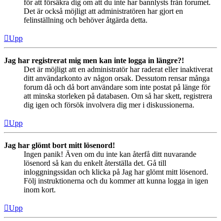
för att försäkra dig om att du inte har bannlysts från forumet.
Det är också möjligt att administratören har gjort en
felinställning och behöver åtgärda detta.
Upp
Jag har registrerat mig men kan inte logga in längre?!
Det är möjligt att en administratör har raderat eller inaktiverat
ditt användarkonto av någon orsak. Dessutom rensar många
forum då och då bort användare som inte postat på länge för
att minska storleken på databasen. Om så har skett, registrera
dig igen och försök involvera dig mer i diskussionerna.
Upp
Jag har glömt bort mitt lösenord!
Ingen panik! Även om du inte kan återfå ditt nuvarande
lösenord så kan du enkelt återställa det. Gå till
inloggningssidan och klicka på Jag har glömt mitt lösenord.
Följ instruktionerna och du kommer att kunna logga in igen
inom kort.
Upp