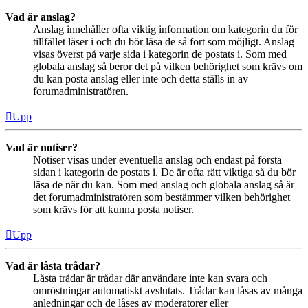
Vad är anslag?
Anslag innehåller ofta viktig information om kategorin du för
tillfället läser i och du bör läsa de så fort som möjligt. Anslag
visas överst på varje sida i kategorin de postats i. Som med
globala anslag så beror det på vilken behörighet som krävs om
du kan posta anslag eller inte och detta ställs in av
forumadministratören.
Upp
Vad är notiser?
Notiser visas under eventuella anslag och endast på första
sidan i kategorin de postats i. De är ofta rätt viktiga så du bör
läsa de när du kan. Som med anslag och globala anslag så är
det forumadministratören som bestämmer vilken behörighet
som krävs för att kunna posta notiser.
Upp
Vad är låsta trådar?
Låsta trådar är trådar där användare inte kan svara och
omröstningar automatiskt avslutats. Trådar kan låsas av många
anledningar och de låses av moderatorer eller