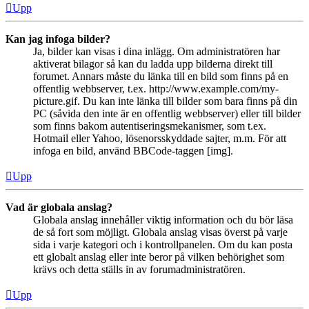
Upp
Kan jag infoga bilder?
Ja, bilder kan visas i dina inlägg. Om administratören har
aktiverat bilagor så kan du ladda upp bilderna direkt till
forumet. Annars måste du länka till en bild som finns på en
offentlig webbserver, t.ex. http://www.example.com/my-
picture.gif. Du kan inte länka till bilder som bara finns på din
PC (såvida den inte är en offentlig webbserver) eller till bilder
som finns bakom autentiseringsmekanismer, som t.ex.
Hotmail eller Yahoo, lösenorsskyddade sajter, m.m. För att
infoga en bild, använd BBCode-taggen [img].
Upp
Vad är globala anslag?
Globala anslag innehåller viktig information och du bör läsa
de så fort som möjligt. Globala anslag visas överst på varje
sida i varje kategori och i kontrollpanelen. Om du kan posta
ett globalt anslag eller inte beror på vilken behörighet som
krävs och detta ställs in av forumadministratören.
Upp