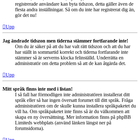
registrerade användare kan byta tidszon, detta gäller även de
flesta andra inställningar. Så om du inte har registrerat dig än,
gör det nu!
Upp
Jag ändrade tidszon men tiderna stämmer fortfarande inte!
Om du är säker på att du har valt rätt tidszon och att du har
har ställt in sommartid korrekt och tiderna fortfarande inte
stämmer så är serverns klocka felinställd. Underrätta en
administratör om detta problem så att de kan åtgärda det.
Upp
Mitt språk finns inte med i listan!
I så fall har förmodligen inte administratören installerat ditt
språk eller så har ingen översatt forumet till ditt språk. Fråga
administratören om de skulle kunna installera språkpaketet du
vill ha. Om språkpaketet inte finns så är du välkommen att
skapa en ny översättning. Mer information finns på phpBB
Limiteds webbplats (använd länken längst ner på
forumsidorna).
Upp