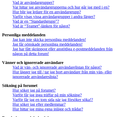
Vad är användargrupper?
Var hittar jag användargrupperna och hur går jag med i en?
Hur blir jag ledare för en användargrupp?
Varför visas vissa användargrupper i andra färger?
Vad är en “Standardgrupp”?
Vad är “Teamet”-länken för något?
Personliga meddelanden
Jag kan inte skicka personliga meddelanden!
Jag får oönskade personliga meddelanden!
Jag har fått skräppost eller anstötliga e-postmeddelanden från
någon på detta forum!
Vänner och ignorerade användare
Vad är vän- och ignorerade användarelistan för något?
Hur lägger jag till / tar jag bort användare från min vän- eller
ignorerade användareslista?
Sökning på forumet
Hur söker jag på forumet?
Varför får jag inga träffar på min sökning?
Varför får jag en tom sida när jag försöker söka!?
Hur söker jag efter medlemmar?
Hur hittar jag mina egna inlägg och trådar?