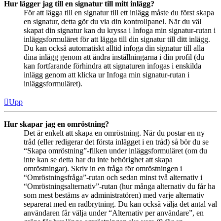
Hur lägger jag till en signatur till mitt inlägg?
För att lägga till en signatur till ett inlägg måste du först skapa
en signatur, detta gör du via din kontrollpanel. När du väl
skapat din signatur kan du kryssa i Infoga min signatur-rutan i
inläggsformuläret för att lägga till din signatur till ditt inlägg.
Du kan också automatiskt alltid infoga din signatur till alla
dina inlägg genom att ändra inställningarna i din profil (du
kan fortfarande förhindra att signaturen infogas i enskilda
inlägg genom att klicka ur Infoga min signatur-rutan i
inläggsformuläret).
Upp
Hur skapar jag en omröstning?
Det är enkelt att skapa en omröstning. När du postar en ny
tråd (eller redigerar det första inlägget i en tråd) så bör du se
“Skapa omröstning”-fliken under inläggsformuläret (om du
inte kan se detta har du inte behörighet att skapa
omröstningar). Skriv in en fråga för omröstningen i
“Omröstningsfråga”-rutan och sedan minst två alternativ i
“Omröstningsalternativ”-rutan (hur många alternativ du får ha
som mest bestäms av administratören) med varje alternativ
separerat med en radbrytning. Du kan också välja det antal val
användaren får välja under “Alternativ per användare”, en