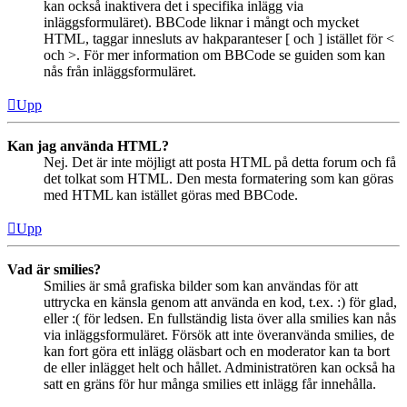
kan också inaktivera det i specifika inlägg via
inläggsformuläret). BBCode liknar i mångt och mycket
HTML, taggar innesluts av hakparanteser [ och ] istället för <
och >. För mer information om BBCode se guiden som kan
nås från inläggsformuläret.
Upp
Kan jag använda HTML?
Nej. Det är inte möjligt att posta HTML på detta forum och få
det tolkat som HTML. Den mesta formatering som kan göras
med HTML kan istället göras med BBCode.
Upp
Vad är smilies?
Smilies är små grafiska bilder som kan användas för att
uttrycka en känsla genom att använda en kod, t.ex. :) för glad,
eller :( för ledsen. En fullständig lista över alla smilies kan nås
via inläggsformuläret. Försök att inte överanvända smilies, de
kan fort göra ett inlägg oläsbart och en moderator kan ta bort
de eller inlägget helt och hållet. Administratören kan också ha
satt en gräns för hur många smilies ett inlägg får innehålla.