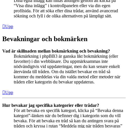
Dina egna inlägg kan hittas antingen genom att klicka på
“Visa dina inlägg” i kontrollpanelen eller via din egen
profilsida. För att söka efter dina trådar, använd avancerad
sökning och fyll i de olika alternativen på lämpligt sätt.
Upp
Bevakningar och bokmärken
Vad är skillnaden mellan bokmärkning och bevakning?
Bokmärkning i phpBB3 är ganska likt bokmärkning (eller
favoriter) i din webbläsare. Du uppmärksammas inte
nödvändigtvis vid uppdateringar, men du kan senare enkelt
återvända till tråden. Om du istället bevakar en tråd så
kommer du meddelas via din valda metod eller metoder när
tråden eller kategorin du bevakar uppdateras.
Upp
Hur bevakar jag specifika kategorier eller trådar?
För att bevaka en specifik kategori, klicka på “Bevaka denna
kategori”-länken när du befinner dig i kategorin som du vill
bevaka. För att bevaka en tråd så kan du antingen svara på
tråden och kryssa i rutan “Meddela mig när tråden besvaras”