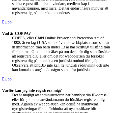
skicka e-post till andra användare, medlemskap i
användargrupper, med mera. Det tar endast några minuter att
registrera sig, så det rekommenderas.
Upp
Vad är COPPA?
COPPA, eller Child Online Privacy and Protection Act of
1998, är en lag i USA som kräver att webbplatser som samlar
in information från barn under 13 år har skriftligt tillstånd från
föräldrarna. Om du är osäker på om detta rör dig som försöker
att registrera dig, eller om det rör webbplatsen du försöker
registrera dig på, kontakta ett juridiskt ombud för hjälp.
Observera att phpBB inte kan ge juridisk rådgivning och inte
kan kontaktas angående något som helst juridiskt.
Upp
Varför kan jag inte registrera mig?
Det är möjligt att administratören har bannlyst din IP-adress
eller förbjudit det användarnamn du försöker registrera dig
med. Ägaren av webbplatsen kan också ha inaktiverat
nyregistreringar för att förhindra att nya besökare blir