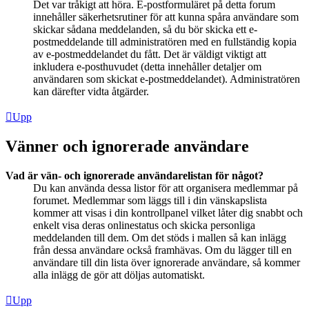
Det var tråkigt att höra. E-postformuläret på detta forum
innehåller säkerhetsrutiner för att kunna spåra användare som
skickar sådana meddelanden, så du bör skicka ett e-
postmeddelande till administratören med en fullständig kopia
av e-postmeddelandet du fått. Det är väldigt viktigt att
inkludera e-posthuvudet (detta innehåller detaljer om
användaren som skickat e-postmeddelandet). Administratören
kan därefter vidta åtgärder.
Upp
Vänner och ignorerade användare
Vad är vän- och ignorerade användarelistan för något?
Du kan använda dessa listor för att organisera medlemmar på
forumet. Medlemmar som läggs till i din vänskapslista
kommer att visas i din kontrollpanel vilket låter dig snabbt och
enkelt visa deras onlinestatus och skicka personliga
meddelanden till dem. Om det stöds i mallen så kan inlägg
från dessa användare också framhävas. Om du lägger till en
användare till din lista över ignorerade användare, så kommer
alla inlägg de gör att döljas automatiskt.
Upp