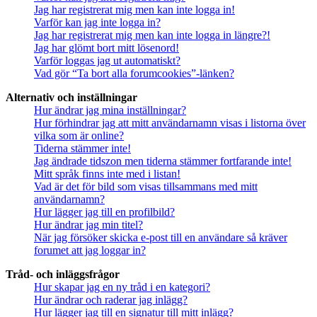
Jag har registrerat mig men kan inte logga in!
Varför kan jag inte logga in?
Jag har registrerat mig men kan inte logga in längre?!
Jag har glömt bort mitt lösenord!
Varför loggas jag ut automatiskt?
Vad gör “Ta bort alla forumcookies”-länken?
Alternativ och inställningar
Hur ändrar jag mina inställningar?
Hur förhindrar jag att mitt användarnamn visas i listorna över
vilka som är online?
Tiderna stämmer inte!
Jag ändrade tidszon men tiderna stämmer fortfarande inte!
Mitt språk finns inte med i listan!
Vad är det för bild som visas tillsammans med mitt
användarnamn?
Hur lägger jag till en profilbild?
Hur ändrar jag min titel?
När jag försöker skicka e-post till en användare så kräver
forumet att jag loggar in?
Tråd- och inläggsfrågor
Hur skapar jag en ny tråd i en kategori?
Hur ändrar och raderar jag inlägg?
Hur lägger jag till en signatur till mitt inlägg?