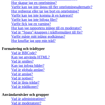
Hur skapar jag en omröstning?
Varför kan jag inte lägga till fler omröstningsalternativ?
Hur redigerar eller tar jag bort en omröstning?
Varför kan jag inte komma åt en kategori?
Varför kan jag inte bifoga filer?
Varför fick jag en varning?
Hur kan jag rapportera inlägg till en moderator?
Vad är “Spara”-knappen i trådformuläret till för?
Varför måste mitt inlägg godkännas?
Hur knuffar jag upp min tråd?
Formatering och trådtyper
Vad är BBCode?
Kan jag använda HTML?
Vad är smilies?
Kan jag infoga bilder?
Vad är globala anslag?
Vad är anslag?
Vad är notiser?
Vad är låsta trådar?
Vad är trådikoner?
Användarnivåer och grupper
Vad är administratörer?
Vad är moderatorer?