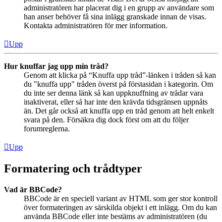
administratören har placerat dig i en grupp av användare som
han anser behöver få sina inlägg granskade innan de visas.
Kontakta administratören för mer information.
Upp
Hur knuffar jag upp min tråd?
Genom att klicka på “Knuffa upp tråd”-länken i tråden så kan
du "knuffa upp" tråden överst på förstasidan i kategorin. Om
du inte ser denna länk så kan uppknuffning av trådar vara
inaktiverat, eller så har inte den krävda tidsgränsen uppnåts
än. Det går också att knuffa upp en tråd genom att helt enkelt
svara på den. Försäkra dig dock först om att du följer
forumreglerna.
Upp
Formatering och trådtyper
Vad är BBCode?
BBCode är en speciell variant av HTML som ger stor kontroll
över formateringen av särskilda objekt i ett inlägg. Om du kan
använda BBCode eller inte bestäms av administratören (du