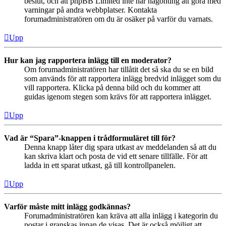
beslut, och att phpBB Limited inte har någonting att göra med
varningar på andra webbplatser. Kontakta
forumadministratören om du är osäker på varför du varnats.
Upp
Hur kan jag rapportera inlägg till en moderator?
Om forumadministratören har tillåtit det så ska du se en bild
som används för att rapportera inlägg bredvid inlägget som du
vill rapportera. Klicka på denna bild och du kommer att
guidas igenom stegen som krävs för att rapportera inlägget.
Upp
Vad är “Spara”-knappen i trådformuläret till för?
Denna knapp låter dig spara utkast av meddelanden så att du
kan skriva klart och posta de vid ett senare tillfälle. För att
ladda in ett sparat utkast, gå till kontrollpanelen.
Upp
Varför måste mitt inlägg godkännas?
Forumadministratören kan kräva att alla inlägg i kategorin du
postar i granskas innan de visas. Det är också möjligt att