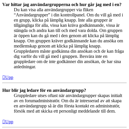
Var hittar jag användargrupperna och hur går jag med i en?
Du kan visa alla användargrupper via fliken
“Användargrupper” i din kontrollpanel. Om du vill gå med i
en grupp, klicka på lämplig knapp. Inte alla grupper är
tillgängliga för alla, vissa kan kräva godkännande, vissa är
stängda och andra kan till och med vara dolda. Om gruppen
är öppen kan du gå med i den genom att klicka på lämplig
knapp. Om gruppen kräver godkännande kan du ansöka om
medlemskap genom att klicka på lämplig knapp.
Gruppledaren måste godkänna din ansökan och de kan fråga
dig varför du vill gå med i gruppen. Besvära inte en
gruppledare om de inte godkänner din ansökan, de har sina
anledningar.
Upp
Hur blir jag ledare för en användargrupp?
Gruppledare utses oftast när användargrupper skapas initialt
av en forumadministratör. Om du är intresserad av att skapa
en användargrupp så är din första kontakt en administratör,
försök med att skicka ett personligt meddelande till dem.
Upp