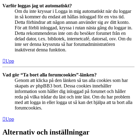
Varför loggas jag ut automatiskt?
Om du inte kryssar i Logga in mig automatiskt när du loggar
in så kommer du endast att hållas inloggad för en viss tid.
Detta förhindrar att någon annan använder sig av ditt konto.
För att förbli inloggad, kryssa i rutan nästa gång du loggar in.
Detta rekommenderas inte om du besöker forumet från en
delad dator, t.ex. bibliotek, internetcafé, datorsal, osv. Om du
inte ser denna kryssruta så har forumadministratören
inaktiverat denna funktion.
Upp
Vad gör “Ta bort alla forumcookies”-länken?
Genom att klicka på den länken så tas alla cookies som har
skapats av phpBB3 bort. Dessa cookies innehåller
information som håller dig inloggad på forumet och håller
reda på vilka trådar du läst och inte läst. Om du har problem
med att logga in eller logga ut så kan det hjälpa att ta bort alla
forumcookies.
Upp
Alternativ och inställningar