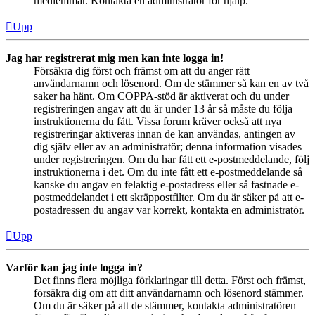
medlemmar. Kontakta en administratör för hjälp.
Upp
Jag har registrerat mig men kan inte logga in!
Försäkra dig först och främst om att du anger rätt
användarnamn och lösenord. Om de stämmer så kan en av två
saker ha hänt. Om COPPA-stöd är aktiverat och du under
registreringen angav att du är under 13 år så måste du följa
instruktionerna du fått. Vissa forum kräver också att nya
registreringar aktiveras innan de kan användas, antingen av
dig själv eller av an administratör; denna information visades
under registreringen. Om du har fått ett e-postmeddelande, följ
instruktionerna i det. Om du inte fått ett e-postmeddelande så
kanske du angav en felaktig e-postadress eller så fastnade e-
postmeddelandet i ett skräppostfilter. Om du är säker på att e-
postadressen du angav var korrekt, kontakta en administratör.
Upp
Varför kan jag inte logga in?
Det finns flera möjliga förklaringar till detta. Först och främst,
försäkra dig om att ditt användarnamn och lösenord stämmer.
Om du är säker på att de stämmer, kontakta administratören