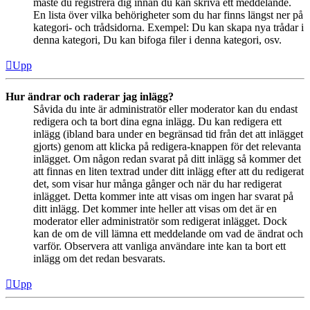
måste du registrera dig innan du kan skriva ett meddelande.
En lista över vilka behörigheter som du har finns längst ner på
kategori- och trådsidorna. Exempel: Du kan skapa nya trådar i
denna kategori, Du kan bifoga filer i denna kategori, osv.
Upp
Hur ändrar och raderar jag inlägg?
Såvida du inte är administratör eller moderator kan du endast
redigera och ta bort dina egna inlägg. Du kan redigera ett
inlägg (ibland bara under en begränsad tid från det att inlägget
gjorts) genom att klicka på redigera-knappen för det relevanta
inlägget. Om någon redan svarat på ditt inlägg så kommer det
att finnas en liten textrad under ditt inlägg efter att du redigerat
det, som visar hur många gånger och när du har redigerat
inlägget. Detta kommer inte att visas om ingen har svarat på
ditt inlägg. Det kommer inte heller att visas om det är en
moderator eller administratör som redigerat inlägget. Dock
kan de om de vill lämna ett meddelande om vad de ändrat och
varför. Observera att vanliga användare inte kan ta bort ett
inlägg om det redan besvarats.
Upp