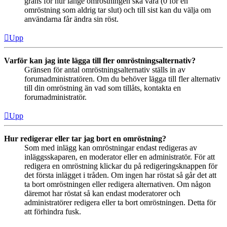
gräns för hur länge omröstningen ska vara (0 för en
omröstning som aldrig tar slut) och till sist kan du välja om
användarna får ändra sin röst.
Upp
Varför kan jag inte lägga till fler omröstningsalternativ?
Gränsen för antal omröstningsalternativ ställs in av
forumadministratören. Om du behöver lägga till fler alternativ
till din omröstning än vad som tillåts, kontakta en
forumadministratör.
Upp
Hur redigerar eller tar jag bort en omröstning?
Som med inlägg kan omröstningar endast redigeras av
inläggsskaparen, en moderator eller en administratör. För att
redigera en omröstning klickar du på redigeringsknappen för
det första inlägget i tråden. Om ingen har röstat så går det att
ta bort omröstningen eller redigera alternativen. Om någon
däremot har röstat så kan endast moderatorer och
administratörer redigera eller ta bort omröstningen. Detta för
att förhindra fusk.