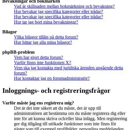
Bevakningar och bokmärken
Vad är skillnaden mellan bokmärkning och bevakning?
Hur bevakar jag specifika kategorier eller trådar?
Hur bevakar jag specifika kategorier eller trådar?
Hur tar jag bort mina bevakningar?
Bilagor
Vilka bilagor tillåts på detta forum?
Hur hittar jag alla mina bilagor?
phpBB-problem
Vem har gjort detta forum?
Varför finns inte funktionen X?
Vem ska jag kontakta med juridiska ärenden angående detta
forum?
Hur kontaktar jag en forumadministratör?
Inloggnings- och registreringsfrågor
Varför måste jag ens registrera mig?
Det är det inte säkert att du måste, det är upp till
administratören att bestämma om du måste registrera dig eller
inte för att kunna skriva och/eller läsa inlägg. Men registrering
ger dig tillgång till utökade funktioner som inte finns för
gäster som till exempel profilbilder, personliga meddelanden,