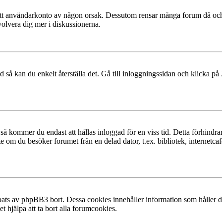
at ditt användarkonto av någon orsak. Dessutom rensar många forum då och
volvera dig mer i diskussionerna.
 så kan du enkelt återställa det. Gå till inloggningssidan och klicka på
å kommer du endast att hållas inloggad för en viss tid. Detta förhindrar
 om du besöker forumet från en delad dator, t.ex. bibliotek, internetcaf
ats av phpBB3 bort. Dessa cookies innehåller information som håller dig
t hjälpa att ta bort alla forumcookies.