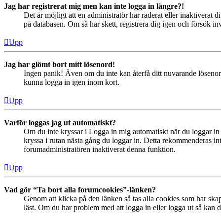
Jag har registrerat mig men kan inte logga in längre?!
Det är möjligt att en administratör har raderat eller inaktiver
på databasen. Om så har skett, registrera dig igen och försök in
Upp
Jag har glömt bort mitt lösenord!
Ingen panik! Även om du inte kan återfå ditt nuvarande lösenord
kunna logga in igen inom kort.
Upp
Varför loggas jag ut automatiskt?
Om du inte kryssar i Logga in mig automatiskt när du loggar in s
kryssa i rutan nästa gång du loggar in. Detta rekommenderas inte
forumadministratören inaktiverat denna funktion.
Upp
Vad gör “Ta bort alla forumcookies”-länken?
Genom att klicka på den länken så tas alla cookies som har skap
läst. Om du har problem med att logga in eller logga ut så kan de