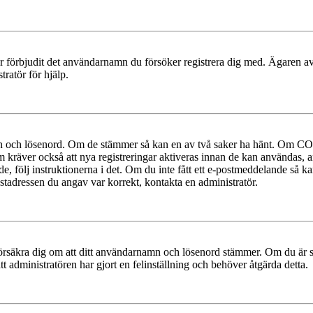
ler förbjudit det användarnamn du försöker registrera dig med. Ägaren av
ratör för hjälp.
mn och lösenord. Om de stämmer så kan en av två saker ha hänt. Om COP
um kräver också att nya registreringar aktiveras innan de kan användas, a
e, följ instruktionerna i det. Om du inte fått ett e-postmeddelande så ka
ostadressen du angav var korrekt, kontakta en administratör.
t, försäkra dig om att ditt användarnamn och lösenord stämmer. Om du är s
tt administratören har gjort en felinställning och behöver åtgärda detta.