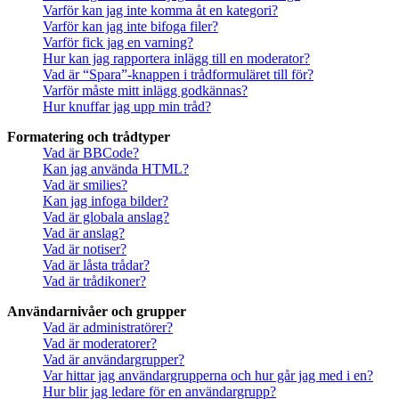
Varför kan jag inte komma åt en kategori?
Varför kan jag inte bifoga filer?
Varför fick jag en varning?
Hur kan jag rapportera inlägg till en moderator?
Vad är “Spara”-knappen i trådformuläret till för?
Varför måste mitt inlägg godkännas?
Hur knuffar jag upp min tråd?
Formatering och trådtyper
Vad är BBCode?
Kan jag använda HTML?
Vad är smilies?
Kan jag infoga bilder?
Vad är globala anslag?
Vad är anslag?
Vad är notiser?
Vad är låsta trådar?
Vad är trådikoner?
Användarnivåer och grupper
Vad är administratörer?
Vad är moderatorer?
Vad är användargrupper?
Var hittar jag användargrupperna och hur går jag med i en?
Hur blir jag ledare för en användargrupp?