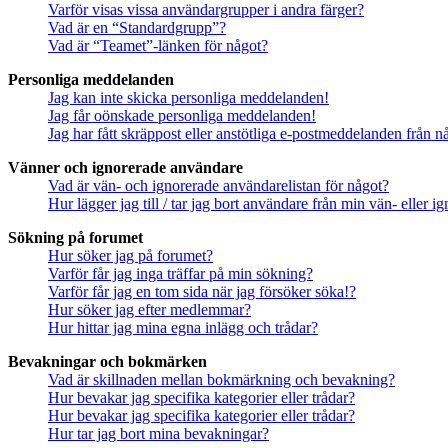
Varför visas vissa användargrupper i andra färger?
Vad är en “Standardgrupp”?
Vad är “Teamet”-länken för något?
Personliga meddelanden
Jag kan inte skicka personliga meddelanden!
Jag får oönskade personliga meddelanden!
Jag har fått skräppost eller anstötliga e-postmeddelanden från 
Vänner och ignorerade användare
Vad är vän- och ignorerade användarelistan för något?
Hur lägger jag till / tar jag bort användare från min vän- eller 
Sökning på forumet
Hur söker jag på forumet?
Varför får jag inga träffar på min sökning?
Varför får jag en tom sida när jag försöker söka!?
Hur söker jag efter medlemmar?
Hur hittar jag mina egna inlägg och trådar?
Bevakningar och bokmärken
Vad är skillnaden mellan bokmärkning och bevakning?
Hur bevakar jag specifika kategorier eller trådar?
Hur bevakar jag specifika kategorier eller trådar?
Hur tar jag bort mina bevakningar?