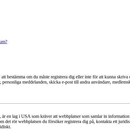
rum?
en att bestämma om du måste registrera dig eller inte för att kunna skriva 
der, personliga meddelanden, skicka e-post till andra användare, medlem
r en lag i USA som kräver att webbplatser som samlar in information frå
 om det rör webbplatsen du försöker registrera dig på, kontakta ett juri
diskt.