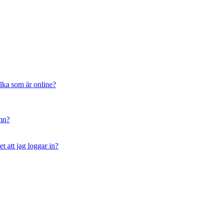
ilka som är online?
amn?
t att jag loggar in?