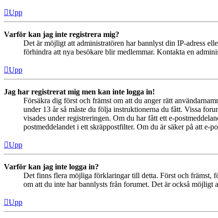
Upp
Varför kan jag inte registrera mig?
Det är möjligt att administratören har bannlyst din IP-adress el
förhindra att nya besökare blir medlemmar. Kontakta en administ
Upp
Jag har registrerat mig men kan inte logga in!
Försäkra dig först och främst om att du anger rätt användarna
under 13 år så måste du följa instruktionerna du fått. Vissa for
visades under registreringen. Om du har fått ett e-postmeddeland
postmeddelandet i ett skräppostfilter. Om du är säker på att e-p
Upp
Varför kan jag inte logga in?
Det finns flera möjliga förklaringar till detta. Först och främs
om att du inte har bannlysts från forumet. Det är också möjligt a
Upp