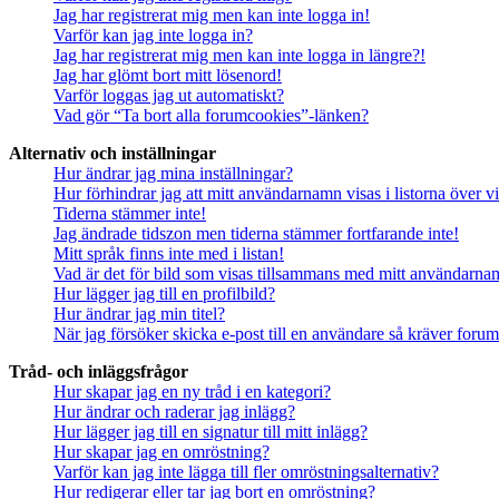
Jag har registrerat mig men kan inte logga in!
Varför kan jag inte logga in?
Jag har registrerat mig men kan inte logga in längre?!
Jag har glömt bort mitt lösenord!
Varför loggas jag ut automatiskt?
Vad gör “Ta bort alla forumcookies”-länken?
Alternativ och inställningar
Hur ändrar jag mina inställningar?
Hur förhindrar jag att mitt användarnamn visas i listorna över v
Tiderna stämmer inte!
Jag ändrade tidszon men tiderna stämmer fortfarande inte!
Mitt språk finns inte med i listan!
Vad är det för bild som visas tillsammans med mitt användarn
Hur lägger jag till en profilbild?
Hur ändrar jag min titel?
När jag försöker skicka e-post till en användare så kräver forume
Tråd- och inläggsfrågor
Hur skapar jag en ny tråd i en kategori?
Hur ändrar och raderar jag inlägg?
Hur lägger jag till en signatur till mitt inlägg?
Hur skapar jag en omröstning?
Varför kan jag inte lägga till fler omröstningsalternativ?
Hur redigerar eller tar jag bort en omröstning?