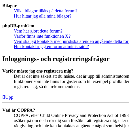
Bilagor
Vilka bilagor tillåts på detta forum?
Hur hittar jag alla mina bilagor?
phpBB-problem
Vem har gjort detta forum?
Varför finns inte funktionen X?
Vem ska jag kontakta med juridiska ärenden angående detta fo
Hur kontaktar jag en forumadministratör?
Inloggnings- och registreringsfrågor
Varför måste jag ens registrera mig?
Det är det inte säkert att du måste, det är upp till administratör
funktioner som inte finns för gäster som till exempel profilbil
registrera sig, så det rekommenderas.
Upp
Vad är COPPA?
COPPA, eller Child Online Privacy and Protection Act of 1998, ä
osäker på om detta rör dig som försöker att registrera dig, eller
rådgivning och inte kan kontaktas angående något som helst juri