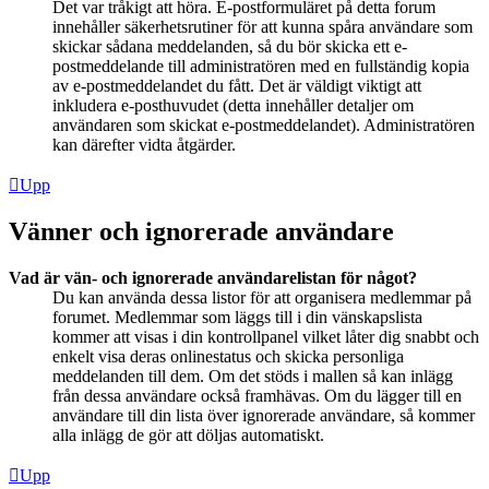
Det var tråkigt att höra. E-postformuläret på detta forum
innehåller säkerhetsrutiner för att kunna spåra användare som
skickar sådana meddelanden, så du bör skicka ett e-
postmeddelande till administratören med en fullständig kopia
av e-postmeddelandet du fått. Det är väldigt viktigt att
inkludera e-posthuvudet (detta innehåller detaljer om
användaren som skickat e-postmeddelandet). Administratören
kan därefter vidta åtgärder.
Upp
Vänner och ignorerade användare
Vad är vän- och ignorerade användarelistan för något?
Du kan använda dessa listor för att organisera medlemmar på
forumet. Medlemmar som läggs till i din vänskapslista
kommer att visas i din kontrollpanel vilket låter dig snabbt och
enkelt visa deras onlinestatus och skicka personliga
meddelanden till dem. Om det stöds i mallen så kan inlägg
från dessa användare också framhävas. Om du lägger till en
användare till din lista över ignorerade användare, så kommer
alla inlägg de gör att döljas automatiskt.
Upp