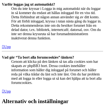
Varför loggas jag ut automatiskt?
Om du inte kryssar i Logga in mig automatiskt när du loggar
in så kommer du endast att hållas inloggad för en viss tid.
Detta förhindrar att någon annan använder sig av ditt konto.
För att förbli inloggad, kryssa i rutan nästa gång du loggar in.
Detta rekommenderas inte om du besöker forumet från en
delad dator, t.ex. bibliotek, internetcafé, datorsal, osv. Om du
inte ser denna kryssruta så har forumadministratören
inaktiverat denna funktion.
Upp
Vad gör “Ta bort alla forumcookies”-länken?
Genom att klicka på den länken så tas alla cookies som har
skapats av phpBB3 bort. Dessa cookies innehåller
information som håller dig inloggad på forumet och håller
reda på vilka trådar du läst och inte läst. Om du har problem
med att logga in eller logga ut så kan det hjälpa att ta bort alla
forumcookies.
Upp
Alternativ och inställningar