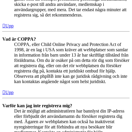
skicka e-post till andra användare, medlemskap i
användargrupper, med mera. Det tar endast några minuter att
registrera sig, så det rekommenderas.
Upp
Vad är COPPA?
COPPA, eller Child Online Privacy and Protection Act of
1998, är en lag i USA som kräver att webbplatser som samlar
in information från barn under 13 år har skriftligt tillstånd från
föräldrarna. Om du är osäker på om detta rör dig som försöker
att registrera dig, eller om det rör webbplatsen du försöker
registrera dig på, kontakta ett juridiskt ombud för hjälp.
Observera att phpBB inte kan ge juridisk rådgivning och inte
kan kontaktas angående något som helst juridiskt.
Upp
Varför kan jag inte registrera mig?
Det är möjligt att administratören har bannlyst din IP-adress
eller förbjudit det användarnamn du försöker registrera dig
med. Ägaren av webbplatsen kan också ha inaktiverat
nyregistreringar för att förhindra att nya besökare blir