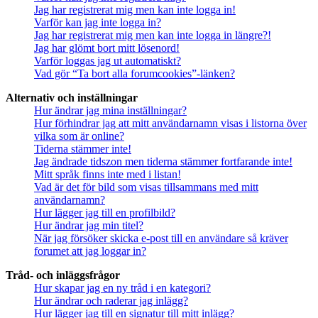
Jag har registrerat mig men kan inte logga in!
Varför kan jag inte logga in?
Jag har registrerat mig men kan inte logga in längre?!
Jag har glömt bort mitt lösenord!
Varför loggas jag ut automatiskt?
Vad gör “Ta bort alla forumcookies”-länken?
Alternativ och inställningar
Hur ändrar jag mina inställningar?
Hur förhindrar jag att mitt användarnamn visas i listorna över
vilka som är online?
Tiderna stämmer inte!
Jag ändrade tidszon men tiderna stämmer fortfarande inte!
Mitt språk finns inte med i listan!
Vad är det för bild som visas tillsammans med mitt
användarnamn?
Hur lägger jag till en profilbild?
Hur ändrar jag min titel?
När jag försöker skicka e-post till en användare så kräver
forumet att jag loggar in?
Tråd- och inläggsfrågor
Hur skapar jag en ny tråd i en kategori?
Hur ändrar och raderar jag inlägg?
Hur lägger jag till en signatur till mitt inlägg?