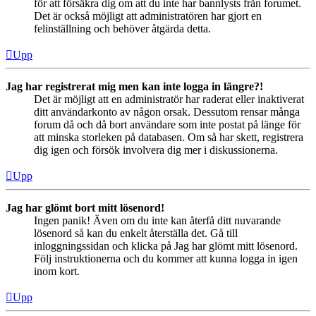
för att försäkra dig om att du inte har bannlysts från forumet.
Det är också möjligt att administratören har gjort en
felinställning och behöver åtgärda detta.
Upp
Jag har registrerat mig men kan inte logga in längre?!
Det är möjligt att en administratör har raderat eller inaktiverat
ditt användarkonto av någon orsak. Dessutom rensar många
forum då och då bort användare som inte postat på länge för
att minska storleken på databasen. Om så har skett, registrera
dig igen och försök involvera dig mer i diskussionerna.
Upp
Jag har glömt bort mitt lösenord!
Ingen panik! Även om du inte kan återfå ditt nuvarande
lösenord så kan du enkelt återställa det. Gå till
inloggningssidan och klicka på Jag har glömt mitt lösenord.
Följ instruktionerna och du kommer att kunna logga in igen
inom kort.
Upp