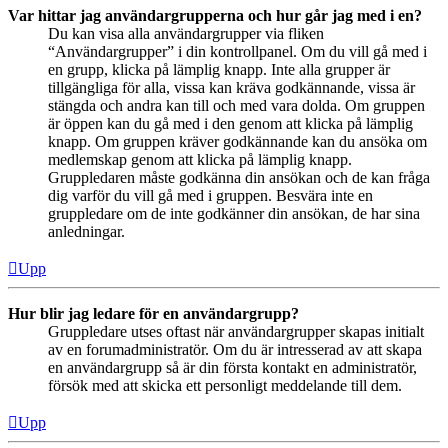
Var hittar jag användargrupperna och hur går jag med i en?
Du kan visa alla användargrupper via fliken
“Användargrupper” i din kontrollpanel. Om du vill gå med i
en grupp, klicka på lämplig knapp. Inte alla grupper är
tillgängliga för alla, vissa kan kräva godkännande, vissa är
stängda och andra kan till och med vara dolda. Om gruppen
är öppen kan du gå med i den genom att klicka på lämplig
knapp. Om gruppen kräver godkännande kan du ansöka om
medlemskap genom att klicka på lämplig knapp.
Gruppledaren måste godkänna din ansökan och de kan fråga
dig varför du vill gå med i gruppen. Besvära inte en
gruppledare om de inte godkänner din ansökan, de har sina
anledningar.
Upp
Hur blir jag ledare för en användargrupp?
Gruppledare utses oftast när användargrupper skapas initialt
av en forumadministratör. Om du är intresserad av att skapa
en användargrupp så är din första kontakt en administratör,
försök med att skicka ett personligt meddelande till dem.
Upp