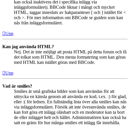
kan också inaktivera det i specifika inlägg via
inläggsformuläret). BBCode liknar i mångt och mycket
HTML, taggar innesluts av hakparanteser [ och ] istället för <
och >. För mer information om BBCode se guiden som kan
nås från inläggsformuläret.
Upp
Kan jag använda HTML?
Nej. Det är inte möjligt att posta HTML på detta forum och få
det tolkat som HTML. Den mesta formatering som kan göras
med HTML kan istället göras med BBCode.
Upp
Vad är smilies?
Smilies är små grafiska bilder som kan användas för att
uttrycka en känsla genom att använda en kod, t.ex. :) för glad,
eller :( för ledsen. En fullständig lista över alla smilies kan nås
via inläggsformuläret. Försök att inte överanvända smilies, de
kan fort göra ett inlägg oläsbart och en moderator kan ta bort
de eller inlägget helt och hållet. Administratören kan också ha
satt en gräns för hur många smilies ett inlägg får innehålla.