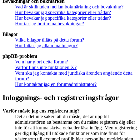
Bevakningar och bokmärken
Vad är skillnaden mellan bokmärkning och bevakning?
Hur bevakar jag specifika kategorier eller trådar?
Hur bevakar jag specifika kategorier eller trådar?
Hur tar jag bort mina bevakningar?
Bilagor
Vilka bilagor tillåts på detta forum?
Hur hittar jag alla mina bilagor?
phpBB-problem
Vem har gjort detta forum?
Varför finns inte funktionen X?
Vem ska jag kontakta med juridiska ärenden angående detta
forum?
Hur kontaktar jag en forumadministratör?
Inloggnings- och registreringsfrågor
Varför måste jag ens registrera mig?
Det är det inte säkert att du måste, det är upp till
administratören att bestämma om du måste registrera dig eller
inte för att kunna skriva och/eller läsa inlägg. Men registrering
ger dig tillgång till utökade funktioner som inte finns för
gäster som till exempel profilbilder, personliga meddelanden,