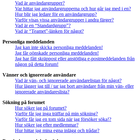
Vad är användargrupper?
Var hittar jag användargrupperna och hur går jag med i en?
Hur blir jag ledare för en användargrupp?
Varför visas vissa användargrupper i andra färger?
Vad är en “Standardgrupp”?
Vad är “Teamet”-länken för något?
Personliga meddelanden
Jag kan inte skicka personliga meddelanden!
Jag får oönskade personliga meddelanden!
Jag har fått skräppost eller anstötliga e-postmeddelanden från
någon på detta forum!
Vänner och ignorerade användare
Vad är vän- och ignorerade användarelistan för något?
Hur lägger jag till / tar jag bort användare från min vän- eller
ignorerade användareslista?
Sökning på forumet
Hur söker jag på forumet?
Varför får jag inga träffar på min sökning?
Varför får jag en tom sida när jag försöker söka!?
Hur söker jag efter medlemmar?
Hur hittar jag mina egna inlägg och trådar?