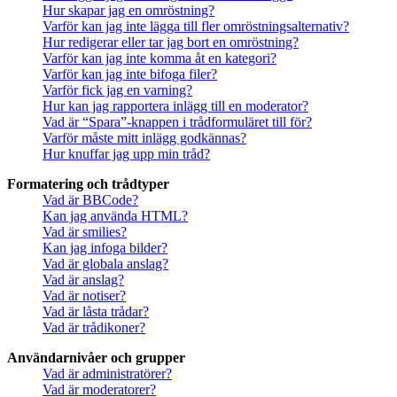
Hur skapar jag en omröstning?
Varför kan jag inte lägga till fler omröstningsalternativ?
Hur redigerar eller tar jag bort en omröstning?
Varför kan jag inte komma åt en kategori?
Varför kan jag inte bifoga filer?
Varför fick jag en varning?
Hur kan jag rapportera inlägg till en moderator?
Vad är “Spara”-knappen i trådformuläret till för?
Varför måste mitt inlägg godkännas?
Hur knuffar jag upp min tråd?
Formatering och trådtyper
Vad är BBCode?
Kan jag använda HTML?
Vad är smilies?
Kan jag infoga bilder?
Vad är globala anslag?
Vad är anslag?
Vad är notiser?
Vad är låsta trådar?
Vad är trådikoner?
Användarnivåer och grupper
Vad är administratörer?
Vad är moderatorer?