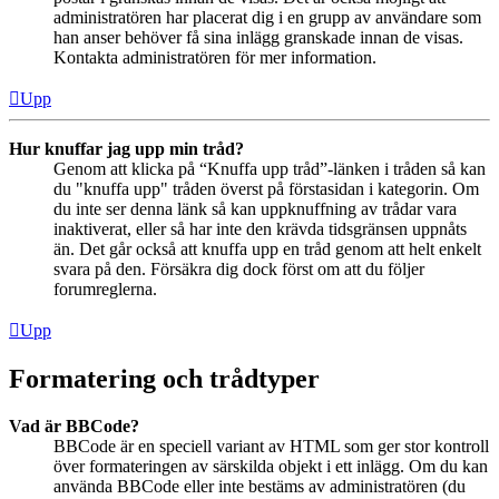
administratören har placerat dig i en grupp av användare som
han anser behöver få sina inlägg granskade innan de visas.
Kontakta administratören för mer information.
Upp
Hur knuffar jag upp min tråd?
Genom att klicka på “Knuffa upp tråd”-länken i tråden så kan
du "knuffa upp" tråden överst på förstasidan i kategorin. Om
du inte ser denna länk så kan uppknuffning av trådar vara
inaktiverat, eller så har inte den krävda tidsgränsen uppnåts
än. Det går också att knuffa upp en tråd genom att helt enkelt
svara på den. Försäkra dig dock först om att du följer
forumreglerna.
Upp
Formatering och trådtyper
Vad är BBCode?
BBCode är en speciell variant av HTML som ger stor kontroll
över formateringen av särskilda objekt i ett inlägg. Om du kan
använda BBCode eller inte bestäms av administratören (du