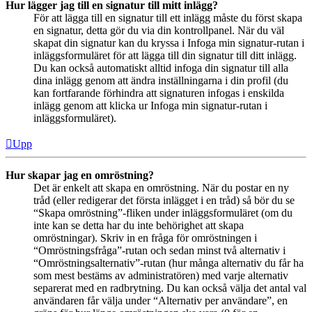
Hur lägger jag till en signatur till mitt inlägg?
För att lägga till en signatur till ett inlägg måste du först skapa
en signatur, detta gör du via din kontrollpanel. När du väl
skapat din signatur kan du kryssa i Infoga min signatur-rutan i
inläggsformuläret för att lägga till din signatur till ditt inlägg.
Du kan också automatiskt alltid infoga din signatur till alla
dina inlägg genom att ändra inställningarna i din profil (du
kan fortfarande förhindra att signaturen infogas i enskilda
inlägg genom att klicka ur Infoga min signatur-rutan i
inläggsformuläret).
Upp
Hur skapar jag en omröstning?
Det är enkelt att skapa en omröstning. När du postar en ny
tråd (eller redigerar det första inlägget i en tråd) så bör du se
“Skapa omröstning”-fliken under inläggsformuläret (om du
inte kan se detta har du inte behörighet att skapa
omröstningar). Skriv in en fråga för omröstningen i
“Omröstningsfråga”-rutan och sedan minst två alternativ i
“Omröstningsalternativ”-rutan (hur många alternativ du får ha
som mest bestäms av administratören) med varje alternativ
separerat med en radbrytning. Du kan också välja det antal val
användaren får välja under “Alternativ per användare”, en