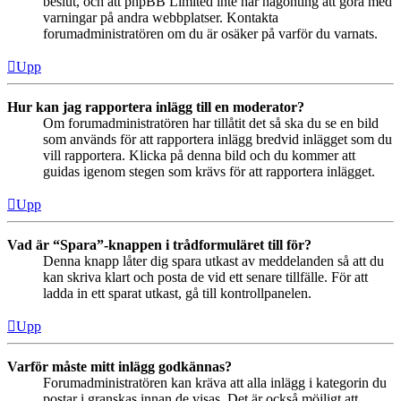
beslut, och att phpBB Limited inte har någonting att göra med
varningar på andra webbplatser. Kontakta
forumadministratören om du är osäker på varför du varnats.
Upp
Hur kan jag rapportera inlägg till en moderator?
Om forumadministratören har tillåtit det så ska du se en bild
som används för att rapportera inlägg bredvid inlägget som du
vill rapportera. Klicka på denna bild och du kommer att
guidas igenom stegen som krävs för att rapportera inlägget.
Upp
Vad är “Spara”-knappen i trådformuläret till för?
Denna knapp låter dig spara utkast av meddelanden så att du
kan skriva klart och posta de vid ett senare tillfälle. För att
ladda in ett sparat utkast, gå till kontrollpanelen.
Upp
Varför måste mitt inlägg godkännas?
Forumadministratören kan kräva att alla inlägg i kategorin du
postar i granskas innan de visas. Det är också möjligt att