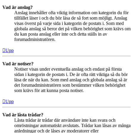
Vad är anslag?
Anslag innehåller ofta viktig information om kategorin du för
tillfället läser i och du bör läsa de så fort som möjligt. Anslag
visas överst på varje sida i kategorin de postats i. Som med
globala anslag så beror det på vilken behörighet som krävs om
du kan posta anslag eller inte och detta ställs in av
forumadministratören.
Upp
Vad är notiser?
Notiser visas under eventuella anslag och endast på första
sidan i kategorin de postats i. De är ofta rätt viktiga så du bör
läsa de när du kan. Som med anslag och globala anslag så är
det forumadministratören som bestämmer vilken behörighet
som krävs för att kunna posta notiser.
Upp
Vad är låsta trådar?
Låsta trådar är trådar där användare inte kan svara och
omröstningar automatiskt avslutats. Trådar kan låsas av många
anledningar och de låses av moderatorer eller