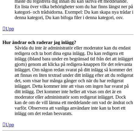
måste du registrera dig innan du kan skriva ett meddelande.
En lista över vilka behörigheter som du har finns längst ner på
kategori- och trådsidorna. Exempel: Du kan skapa nya trådar i
denna kategori, Du kan bifoga filer i denna kategori, osv.
Upp
Hur ändrar och raderar jag inlägg?
Såvida du inte är administratör eller moderator kan du endast
redigera och ta bort dina egna inlägg. Du kan redigera ett
inlägg (ibland bara under en begränsad tid från det att inlägget
gjorts) genom att klicka på redigera-knappen för det relevanta
inlägget. Om någon redan svarat på ditt inlägg så kommer det
att finnas en liten textrad under ditt inlägg efter att du redigerat
det, som visar hur många gånger och när du har redigerat
inlägget. Detta kommer inte att visas om ingen har svarat på
ditt inlägg. Det kommer inte heller att visas om det är en
moderator eller administratör som redigerat inlägget. Dock
kan de om de vill lämna ett meddelande om vad de ändrat och
varför. Observera att vanliga användare inte kan ta bort ett
inlägg om det redan besvarats.
Upp