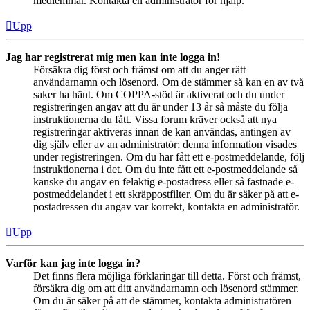
medlemmar. Kontakta en administratör för hjälp.
Upp
Jag har registrerat mig men kan inte logga in!
Försäkra dig först och främst om att du anger rätt
användarnamn och lösenord. Om de stämmer så kan en av två
saker ha hänt. Om COPPA-stöd är aktiverat och du under
registreringen angav att du är under 13 år så måste du följa
instruktionerna du fått. Vissa forum kräver också att nya
registreringar aktiveras innan de kan användas, antingen av
dig själv eller av an administratör; denna information visades
under registreringen. Om du har fått ett e-postmeddelande, följ
instruktionerna i det. Om du inte fått ett e-postmeddelande så
kanske du angav en felaktig e-postadress eller så fastnade e-
postmeddelandet i ett skräppostfilter. Om du är säker på att e-
postadressen du angav var korrekt, kontakta en administratör.
Upp
Varför kan jag inte logga in?
Det finns flera möjliga förklaringar till detta. Först och främst,
försäkra dig om att ditt användarnamn och lösenord stämmer.
Om du är säker på att de stämmer, kontakta administratören