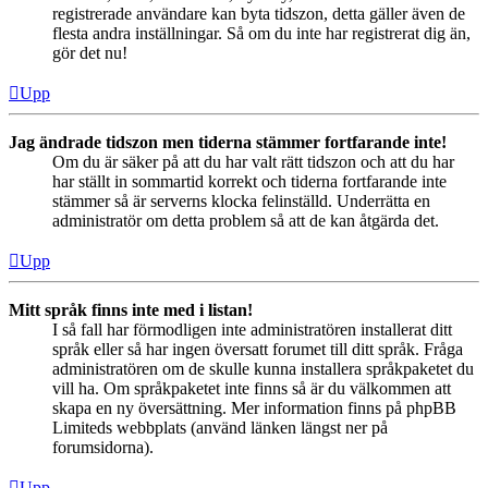
registrerade användare kan byta tidszon, detta gäller även de
flesta andra inställningar. Så om du inte har registrerat dig än,
gör det nu!
Upp
Jag ändrade tidszon men tiderna stämmer fortfarande inte!
Om du är säker på att du har valt rätt tidszon och att du har
har ställt in sommartid korrekt och tiderna fortfarande inte
stämmer så är serverns klocka felinställd. Underrätta en
administratör om detta problem så att de kan åtgärda det.
Upp
Mitt språk finns inte med i listan!
I så fall har förmodligen inte administratören installerat ditt
språk eller så har ingen översatt forumet till ditt språk. Fråga
administratören om de skulle kunna installera språkpaketet du
vill ha. Om språkpaketet inte finns så är du välkommen att
skapa en ny översättning. Mer information finns på phpBB
Limiteds webbplats (använd länken längst ner på
forumsidorna).
Upp