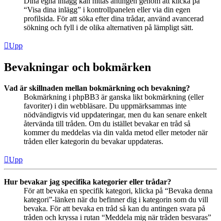
Dina egna inlägg kan hittas antingen genom att klicka på
“Visa dina inlägg” i kontrollpanelen eller via din egen
profilsida. För att söka efter dina trådar, använd avancerad
sökning och fyll i de olika alternativen på lämpligt sätt.
Upp
Bevakningar och bokmärken
Vad är skillnaden mellan bokmärkning och bevakning?
Bokmärkning i phpBB3 är ganska likt bokmärkning (eller
favoriter) i din webbläsare. Du uppmärksammas inte
nödvändigtvis vid uppdateringar, men du kan senare enkelt
återvända till tråden. Om du istället bevakar en tråd så
kommer du meddelas via din valda metod eller metoder när
tråden eller kategorin du bevakar uppdateras.
Upp
Hur bevakar jag specifika kategorier eller trådar?
För att bevaka en specifik kategori, klicka på “Bevaka denna
kategori”-länken när du befinner dig i kategorin som du vill
bevaka. För att bevaka en tråd så kan du antingen svara på
tråden och kryssa i rutan “Meddela mig när tråden besvaras”