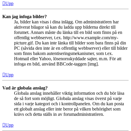
Upp
Kan jag infoga bilder?
Ja, bilder kan visas i dina inlägg. Om administratören har
aktiverat bilagor så kan du ladda upp bilderna direkt till
forumet. Annars måste du länka till en bild som finns på en
offentlig webbserver, t.ex. http://www.example.com/my-
picture.gif. Du kan inte länka till bilder som bara finns på din
PC (såvida den inte är en offentlig webbserver) eller till bilder
som finns bakom autentiseringsmekanismer, som t.ex.
Hotmail eller Yahoo, lösenorsskyddade sajter, m.m. För att
infoga en bild, använd BBCode-taggen [img].
Upp
Vad är globala anslag?
Globala anslag innehåller viktig information och du bör läsa
de så fort som möjligt. Globala anslag visas överst på varje
sida i varje kategori och i kontrollpanelen. Om du kan posta
ett globalt anslag eller inte beror på vilken behörighet som
krävs och detta ställs in av forumadministratören.
Upp