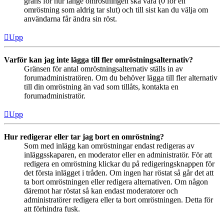
gräns för hur länge omröstningen ska vara (0 för en
omröstning som aldrig tar slut) och till sist kan du välja om
användarna får ändra sin röst.
Upp
Varför kan jag inte lägga till fler omröstningsalternativ?
Gränsen för antal omröstningsalternativ ställs in av
forumadministratören. Om du behöver lägga till fler alternativ
till din omröstning än vad som tillåts, kontakta en
forumadministratör.
Upp
Hur redigerar eller tar jag bort en omröstning?
Som med inlägg kan omröstningar endast redigeras av
inläggsskaparen, en moderator eller en administratör. För att
redigera en omröstning klickar du på redigeringsknappen för
det första inlägget i tråden. Om ingen har röstat så går det att
ta bort omröstningen eller redigera alternativen. Om någon
däremot har röstat så kan endast moderatorer och
administratörer redigera eller ta bort omröstningen. Detta för
att förhindra fusk.