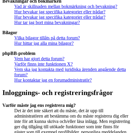
Bevakningar och bokmärken
Vad är skillnaden mellan bokmärkning och bevakning?
Hur bevakar jag specifika kategorier eller trådar?
Hur bevakar jag specifika kategorier eller trådar?
Hur tar jag bort mina bevakningar?
Bilagor
Vilka bilagor tillåts på detta forum?
Hur hittar jag alla mina bilagor?
phpBB-problem
Vem har gjort detta forum?
Varför finns inte funktionen X?
Vem ska jag kontakta med juridiska ärenden angående detta
forum?
Hur kontaktar jag en forumadministratör?
Inloggnings- och registreringsfrågor
Varför måste jag ens registrera mig?
Det är det inte säkert att du måste, det är upp till
administratören att bestämma om du måste registrera dig eller
inte för att kunna skriva och/eller läsa inlägg. Men registrering
ger dig tillgång till utökade funktioner som inte finns för
gäster som till exempel profilbilder, personliga meddelanden,