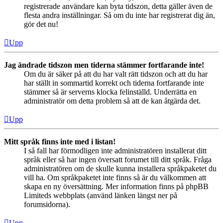
registrerade användare kan byta tidszon, detta gäller även de
flesta andra inställningar. Så om du inte har registrerat dig än,
gör det nu!
Upp
Jag ändrade tidszon men tiderna stämmer fortfarande inte!
Om du är säker på att du har valt rätt tidszon och att du har
har ställt in sommartid korrekt och tiderna fortfarande inte
stämmer så är serverns klocka felinställd. Underrätta en
administratör om detta problem så att de kan åtgärda det.
Upp
Mitt språk finns inte med i listan!
I så fall har förmodligen inte administratören installerat ditt
språk eller så har ingen översatt forumet till ditt språk. Fråga
administratören om de skulle kunna installera språkpaketet du
vill ha. Om språkpaketet inte finns så är du välkommen att
skapa en ny översättning. Mer information finns på phpBB
Limiteds webbplats (använd länken längst ner på
forumsidorna).
Upp