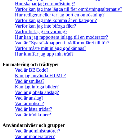
Hur skapar jag en omröstning?
Varför kan jag inte lägga till fler omröstningsalternativ?
Hur redigerar eller tar jag bort en omröstning?
Varför kan jag inte komma åt en kategori?
Varför kan jag inte bifoga filer?
Varför fick jag en varning?
Hur kan jag rapportera inlägg till en moderator?
Vad är “Spara”-knappen i trådformuläret till för?
Varför måste mitt inlägg godkännas?
Hur knuffar jag upp min tråd?
Formatering och trådtyper
Vad är BBCode?
Kan jag använda HTML?
Vad är smilies?
Kan jag infoga bilder?
Vad är globala anslag?
Vad är anslag?
Vad är notiser?
Vad är låsta trådar?
Vad är trådikoner?
Användarnivåer och grupper
Vad är administratörer?
Vad är moderatorer?