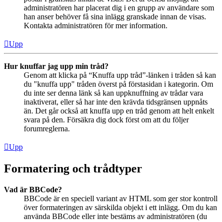
administratören har placerat dig i en grupp av användare som
han anser behöver få sina inlägg granskade innan de visas.
Kontakta administratören för mer information.
Upp
Hur knuffar jag upp min tråd?
Genom att klicka på “Knuffa upp tråd”-länken i tråden så kan
du "knuffa upp" tråden överst på förstasidan i kategorin. Om
du inte ser denna länk så kan uppknuffning av trådar vara
inaktiverat, eller så har inte den krävda tidsgränsen uppnåts
än. Det går också att knuffa upp en tråd genom att helt enkelt
svara på den. Försäkra dig dock först om att du följer
forumreglerna.
Upp
Formatering och trådtyper
Vad är BBCode?
BBCode är en speciell variant av HTML som ger stor kontroll
över formateringen av särskilda objekt i ett inlägg. Om du kan
använda BBCode eller inte bestäms av administratören (du