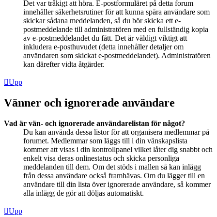
Det var tråkigt att höra. E-postformuläret på detta forum
innehåller säkerhetsrutiner för att kunna spåra användare som
skickar sådana meddelanden, så du bör skicka ett e-
postmeddelande till administratören med en fullständig kopia
av e-postmeddelandet du fått. Det är väldigt viktigt att
inkludera e-posthuvudet (detta innehåller detaljer om
användaren som skickat e-postmeddelandet). Administratören
kan därefter vidta åtgärder.
Upp
Vänner och ignorerade användare
Vad är vän- och ignorerade användarelistan för något?
Du kan använda dessa listor för att organisera medlemmar på
forumet. Medlemmar som läggs till i din vänskapslista
kommer att visas i din kontrollpanel vilket låter dig snabbt och
enkelt visa deras onlinestatus och skicka personliga
meddelanden till dem. Om det stöds i mallen så kan inlägg
från dessa användare också framhävas. Om du lägger till en
användare till din lista över ignorerade användare, så kommer
alla inlägg de gör att döljas automatiskt.
Upp