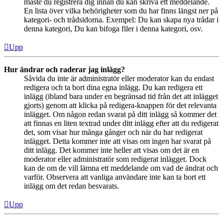
måste du registrera dig innan du kan skriva ett meddelande.
En lista över vilka behörigheter som du har finns längst ner på
kategori- och trådsidorna. Exempel: Du kan skapa nya trådar i
denna kategori, Du kan bifoga filer i denna kategori, osv.
Upp
Hur ändrar och raderar jag inlägg?
Såvida du inte är administratör eller moderator kan du endast
redigera och ta bort dina egna inlägg. Du kan redigera ett
inlägg (ibland bara under en begränsad tid från det att inlägget
gjorts) genom att klicka på redigera-knappen för det relevanta
inlägget. Om någon redan svarat på ditt inlägg så kommer det
att finnas en liten textrad under ditt inlägg efter att du redigerat
det, som visar hur många gånger och när du har redigerat
inlägget. Detta kommer inte att visas om ingen har svarat på
ditt inlägg. Det kommer inte heller att visas om det är en
moderator eller administratör som redigerat inlägget. Dock
kan de om de vill lämna ett meddelande om vad de ändrat och
varför. Observera att vanliga användare inte kan ta bort ett
inlägg om det redan besvarats.
Upp