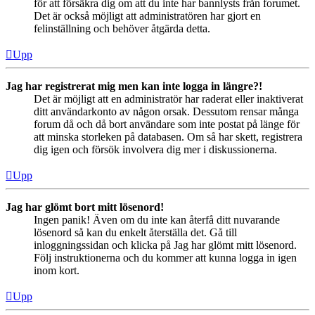
för att försäkra dig om att du inte har bannlysts från forumet.
Det är också möjligt att administratören har gjort en
felinställning och behöver åtgärda detta.
Upp
Jag har registrerat mig men kan inte logga in längre?!
Det är möjligt att en administratör har raderat eller inaktiverat
ditt användarkonto av någon orsak. Dessutom rensar många
forum då och då bort användare som inte postat på länge för
att minska storleken på databasen. Om så har skett, registrera
dig igen och försök involvera dig mer i diskussionerna.
Upp
Jag har glömt bort mitt lösenord!
Ingen panik! Även om du inte kan återfå ditt nuvarande
lösenord så kan du enkelt återställa det. Gå till
inloggningssidan och klicka på Jag har glömt mitt lösenord.
Följ instruktionerna och du kommer att kunna logga in igen
inom kort.
Upp