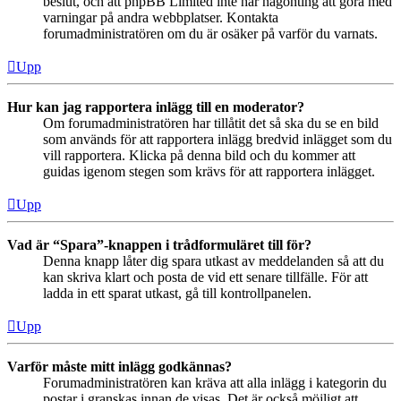
beslut, och att phpBB Limited inte har någonting att göra med
varningar på andra webbplatser. Kontakta
forumadministratören om du är osäker på varför du varnats.
Upp
Hur kan jag rapportera inlägg till en moderator?
Om forumadministratören har tillåtit det så ska du se en bild
som används för att rapportera inlägg bredvid inlägget som du
vill rapportera. Klicka på denna bild och du kommer att
guidas igenom stegen som krävs för att rapportera inlägget.
Upp
Vad är “Spara”-knappen i trådformuläret till för?
Denna knapp låter dig spara utkast av meddelanden så att du
kan skriva klart och posta de vid ett senare tillfälle. För att
ladda in ett sparat utkast, gå till kontrollpanelen.
Upp
Varför måste mitt inlägg godkännas?
Forumadministratören kan kräva att alla inlägg i kategorin du
postar i granskas innan de visas. Det är också möjligt att