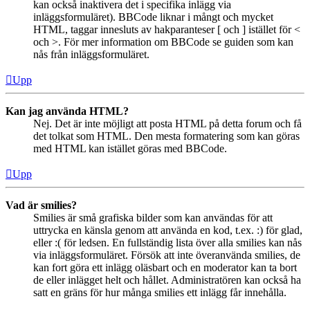
kan också inaktivera det i specifika inlägg via
inläggsformuläret). BBCode liknar i mångt och mycket
HTML, taggar innesluts av hakparanteser [ och ] istället för <
och >. För mer information om BBCode se guiden som kan
nås från inläggsformuläret.
Upp
Kan jag använda HTML?
Nej. Det är inte möjligt att posta HTML på detta forum och få
det tolkat som HTML. Den mesta formatering som kan göras
med HTML kan istället göras med BBCode.
Upp
Vad är smilies?
Smilies är små grafiska bilder som kan användas för att
uttrycka en känsla genom att använda en kod, t.ex. :) för glad,
eller :( för ledsen. En fullständig lista över alla smilies kan nås
via inläggsformuläret. Försök att inte överanvända smilies, de
kan fort göra ett inlägg oläsbart och en moderator kan ta bort
de eller inlägget helt och hållet. Administratören kan också ha
satt en gräns för hur många smilies ett inlägg får innehålla.