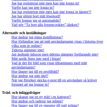
Jag har registrerat mig men kan inte logga in!
Varför kan jag inte logga in?
Jag har registrerat mig men kan inte logga in längre?!
Jag har glömt bort mitt lösenord!
Varför loggas jag ut automatiskt?
Vad gör “Ta bort alla forumcookies”-länken?
Alternativ och inställningar
Hur ändrar jag mina inställningar?
Hur förhindrar jag att mitt användarnamn visas i listorna över
vilka som är online?
Tiderna stämmer inte!
Jag ändrade tidszon men tiderna stämmer fortfarande inte!
Mitt språk finns inte med i listan!
Vad är det för bild som visas tillsammans med mitt
användarnamn?
Hur lägger jag till en profilbild?
Hur ändrar jag min titel?
När jag försöker skicka e-post till en användare så kräver
forumet att jag loggar in?
Tråd- och inläggsfrågor
Hur skapar jag en ny tråd i en kategori?
Hur ändrar och raderar jag inlägg?
Hur lägger jag till en signatur till mitt inlägg?