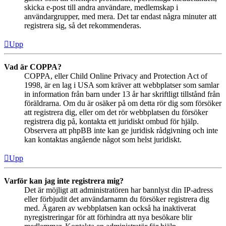
skicka e-post till andra användare, medlemskap i
användargrupper, med mera. Det tar endast några minuter att
registrera sig, så det rekommenderas.
Upp
Vad är COPPA?
COPPA, eller Child Online Privacy and Protection Act of
1998, är en lag i USA som kräver att webbplatser som samlar
in information från barn under 13 år har skriftligt tillstånd från
föräldrarna. Om du är osäker på om detta rör dig som försöker
att registrera dig, eller om det rör webbplatsen du försöker
registrera dig på, kontakta ett juridiskt ombud för hjälp.
Observera att phpBB inte kan ge juridisk rådgivning och inte
kan kontaktas angående något som helst juridiskt.
Upp
Varför kan jag inte registrera mig?
Det är möjligt att administratören har bannlyst din IP-adress
eller förbjudit det användarnamn du försöker registrera dig
med. Ägaren av webbplatsen kan också ha inaktiverat
nyregistreringar för att förhindra att nya besökare blir