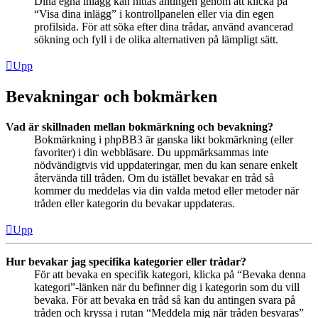
Dina egna inlägg kan hittas antingen genom att klicka på
“Visa dina inlägg” i kontrollpanelen eller via din egen
profilsida. För att söka efter dina trådar, använd avancerad
sökning och fyll i de olika alternativen på lämpligt sätt.
Upp
Bevakningar och bokmärken
Vad är skillnaden mellan bokmärkning och bevakning?
Bokmärkning i phpBB3 är ganska likt bokmärkning (eller
favoriter) i din webbläsare. Du uppmärksammas inte
nödvändigtvis vid uppdateringar, men du kan senare enkelt
återvända till tråden. Om du istället bevakar en tråd så
kommer du meddelas via din valda metod eller metoder när
tråden eller kategorin du bevakar uppdateras.
Upp
Hur bevakar jag specifika kategorier eller trådar?
För att bevaka en specifik kategori, klicka på “Bevaka denna
kategori”-länken när du befinner dig i kategorin som du vill
bevaka. För att bevaka en tråd så kan du antingen svara på
tråden och kryssa i rutan “Meddela mig när tråden besvaras”