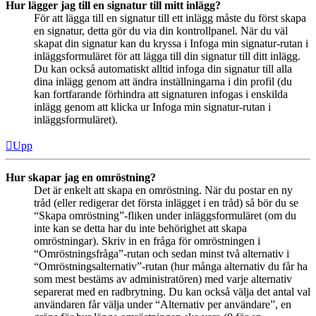
Hur lägger jag till en signatur till mitt inlägg?
För att lägga till en signatur till ett inlägg måste du först skapa
en signatur, detta gör du via din kontrollpanel. När du väl
skapat din signatur kan du kryssa i Infoga min signatur-rutan i
inläggsformuläret för att lägga till din signatur till ditt inlägg.
Du kan också automatiskt alltid infoga din signatur till alla
dina inlägg genom att ändra inställningarna i din profil (du
kan fortfarande förhindra att signaturen infogas i enskilda
inlägg genom att klicka ur Infoga min signatur-rutan i
inläggsformuläret).
Upp
Hur skapar jag en omröstning?
Det är enkelt att skapa en omröstning. När du postar en ny
tråd (eller redigerar det första inlägget i en tråd) så bör du se
“Skapa omröstning”-fliken under inläggsformuläret (om du
inte kan se detta har du inte behörighet att skapa
omröstningar). Skriv in en fråga för omröstningen i
“Omröstningsfråga”-rutan och sedan minst två alternativ i
“Omröstningsalternativ”-rutan (hur många alternativ du får ha
som mest bestäms av administratören) med varje alternativ
separerat med en radbrytning. Du kan också välja det antal val
användaren får välja under “Alternativ per användare”, en