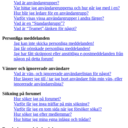
Vad är användargrupper?
Var hittar jag användargrupperna och hur går jag med i en?
Hur blir jag ledare för en användargrupp?
Varför visas vissa användargrupper i andra färger?
Vad är en “Standardgrupp”?
Vad är “Teamet”-länken för något?
Personliga meddelanden
Jag kan inte skicka personliga meddelanden!
Jag får oönskade personliga meddelanden!
Jag har fått skräppost eller anstötliga e-postmeddelanden från
någon på detta forum!
Vänner och ignorerade användare
Vad är vän- och ignorerade användarelistan för något?
Hur lägger jag till / tar jag bort användare från min vän- eller
ignorerade användareslista?
Sökning på forumet
Hur söker jag på forumet?
Varför får jag inga träffar på min sökning?
Varför får jag en tom sida när jag försöker söka!?
Hur söker jag efter medlemmar?
Hur hittar jag mina egna inlägg och trådar?