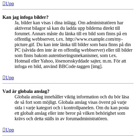
Upp
Kan jag infoga bilder?
Ja, bilder kan visas i dina inlägg. Om administratören har
aktiverat bilagor så kan du ladda upp bilderna direkt till
forumet. Annars måste du länka till en bild som finns på en
offentlig webbserver, t.ex. http://www.example.com/my-
picture.gif. Du kan inte länka till bilder som bara finns på din
PC (såvida den inte är en offentlig webbserver) eller till bilder
som finns bakom autentiseringsmekanismer, som t.ex.
Hotmail eller Yahoo, lösenorsskyddade sajter, m.m. För att
infoga en bild, använd BBCode-taggen [img].
Upp
Vad är globala anslag?
Globala anslag innehåller viktig information och du bör läsa
de så fort som möjligt. Globala anslag visas överst på varje
sida i varje kategori och i kontrollpanelen. Om du kan posta
ett globalt anslag eller inte beror på vilken behörighet som
krävs och detta ställs in av forumadministratören.
Upp