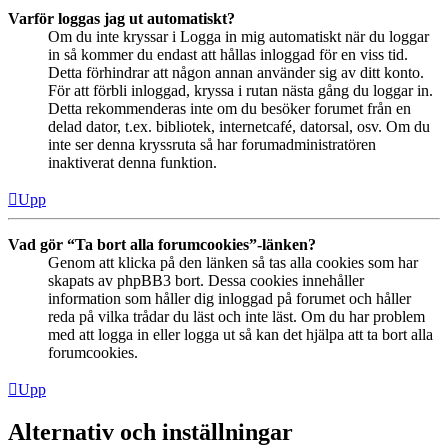
Varför loggas jag ut automatiskt?
Om du inte kryssar i Logga in mig automatiskt när du loggar
in så kommer du endast att hållas inloggad för en viss tid.
Detta förhindrar att någon annan använder sig av ditt konto.
För att förbli inloggad, kryssa i rutan nästa gång du loggar in.
Detta rekommenderas inte om du besöker forumet från en
delad dator, t.ex. bibliotek, internetcafé, datorsal, osv. Om du
inte ser denna kryssruta så har forumadministratören
inaktiverat denna funktion.
Upp
Vad gör “Ta bort alla forumcookies”-länken?
Genom att klicka på den länken så tas alla cookies som har
skapats av phpBB3 bort. Dessa cookies innehåller
information som håller dig inloggad på forumet och håller
reda på vilka trådar du läst och inte läst. Om du har problem
med att logga in eller logga ut så kan det hjälpa att ta bort alla
forumcookies.
Upp
Alternativ och inställningar