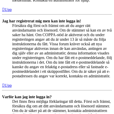
medlemmar. Kontakta en administratör för hjälp.
Upp
Jag har registrerat mig men kan inte logga in!
Försäkra dig först och främst om att du anger rätt
användarnamn och lösenord. Om de stämmer så kan en av två
saker ha hänt. Om COPPA-stöd är aktiverat och du under
registreringen angav att du är under 13 år så måste du följa
instruktionerna du fått. Vissa forum kräver också att nya
registreringar aktiveras innan de kan användas, antingen av
dig själv eller av an administratör; denna information visades
under registreringen. Om du har fått ett e-postmeddelande, följ
instruktionerna i det. Om du inte fått ett e-postmeddelande så
kanske du angav en felaktig e-postadress eller så fastnade e-
postmeddelandet i ett skräppostfilter. Om du är säker på att e-
postadressen du angav var korrekt, kontakta en administratör.
Upp
Varför kan jag inte logga in?
Det finns flera möjliga förklaringar till detta. Först och främst,
försäkra dig om att ditt användarnamn och lösenord stämmer.
Om du är säker på att de stämmer, kontakta administratören