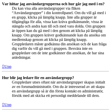
Var hittar jag användargrupperna och hur går jag med i en?
Du kan visa alla användargrupper via fliken
“Användargrupper” i din kontrollpanel. Om du vill gå med i
en grupp, klicka på lämplig knapp. Inte alla grupper är
tillgängliga för alla, vissa kan kräva godkännande, vissa är
stängda och andra kan till och med vara dolda. Om gruppen
är öppen kan du gå med i den genom att klicka på lämplig
knapp. Om gruppen kräver godkännande kan du ansöka om
medlemskap genom att klicka på lämplig knapp.
Gruppledaren måste godkänna din ansökan och de kan fråga
dig varför du vill gå med i gruppen. Besvära inte en
gruppledare om de inte godkänner din ansökan, de har sina
anledningar.
Upp
Hur blir jag ledare för en användargrupp?
Gruppledare utses oftast när användargrupper skapas initialt
av en forumadministratör. Om du är intresserad av att skapa
en användargrupp så är din första kontakt en administratör,
försök med att skicka ett personligt meddelande till dem.
Upp