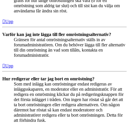
gräns för hur länge omröstningen ska vara (0 för en
omröstning som aldrig tar slut) och till sist kan du välja om
användarna får ändra sin röst.
Upp
Varför kan jag inte lägga till fler omröstningsalternativ?
Gränsen för antal omröstningsalternativ ställs in av
forumadministratören. Om du behöver lägga till fler alternativ
till din omröstning än vad som tillåts, kontakta en
forumadministratör.
Upp
Hur redigerar eller tar jag bort en omröstning?
Som med inlägg kan omröstningar endast redigeras av
inläggsskaparen, en moderator eller en administratör. För att
redigera en omröstning klickar du på redigeringsknappen för
det första inlägget i tråden. Om ingen har röstat så går det att
ta bort omröstningen eller redigera alternativen. Om någon
däremot har röstat så kan endast moderatorer och
administratörer redigera eller ta bort omröstningen. Detta för
att förhindra fusk.