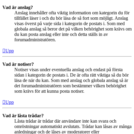
Vad är anslag?
Anslag innehåller ofta viktig information om kategorin du för
tillfället läser i och du bör läsa de så fort som möjligt. Anslag
visas överst på varje sida i kategorin de postats i. Som med
globala anslag så beror det på vilken behörighet som krävs om
du kan posta anslag eller inte och detta ställs in av
forumadministratören.
Upp
Vad är notiser?
Notiser visas under eventuella anslag och endast på första
sidan i kategorin de postats i. De är ofta rätt viktiga så du bör
läsa de när du kan. Som med anslag och globala anslag så är
det forumadministratören som bestämmer vilken behörighet
som krävs för att kunna posta notiser.
Upp
Vad är låsta trådar?
Låsta trådar är trådar där användare inte kan svara och
omröstningar automatiskt avslutats. Trådar kan låsas av många
anledningar och de låses av moderatorer eller