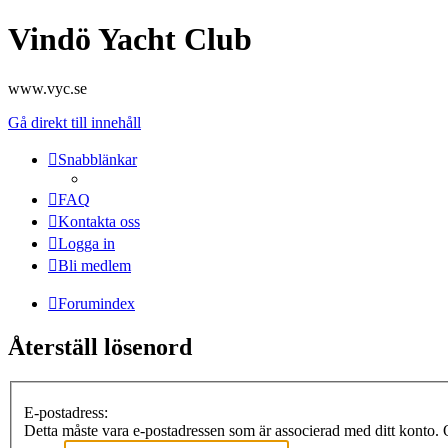
Vindö Yacht Club
www.vyc.se
Gå direkt till innehåll
Snabblänkar
FAQ
Kontakta oss
Logga in
Bli medlem
Forumindex
Återställ lösenord
E-postadress:
Detta måste vara e-postadressen som är associerad med ditt konto. O