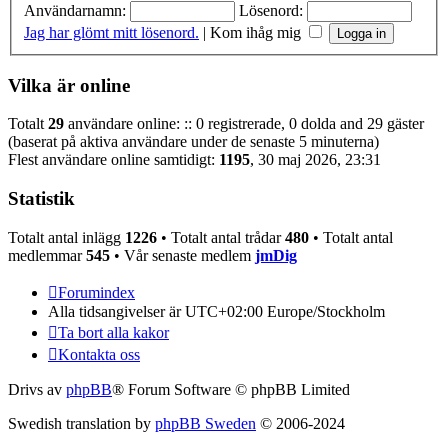
Användarnamn:
Lösenord:
Jag har glömt mitt lösenord.
|
Kom ihåg mig
Vilka är online
Totalt
29
användare online: :: 0 registrerade, 0 dolda and 29 gäster
(baserat på aktiva användare under de senaste 5 minuterna)
Flest användare online samtidigt:
1195
, 30 maj 2026, 23:31
Statistik
Totalt antal inlägg
1226
• Totalt antal trådar
480
• Totalt antal
medlemmar
545
• Vår senaste medlem
jmDig
Forumindex
Alla tidsangivelser är UTC+02:00 Europe/Stockholm
Ta bort alla kakor
Kontakta oss
Drivs av
phpBB
® Forum Software © phpBB Limited
Swedish translation by
phpBB Sweden
© 2006-2024