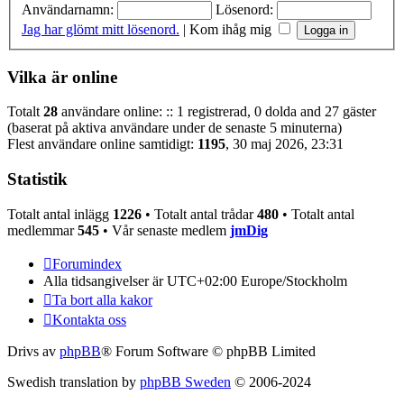
Användarnamn:
Lösenord:
Jag har glömt mitt lösenord.
|
Kom ihåg mig
Vilka är online
Totalt
28
användare online: :: 1 registrerad, 0 dolda and 27 gäster
(baserat på aktiva användare under de senaste 5 minuterna)
Flest användare online samtidigt:
1195
, 30 maj 2026, 23:31
Statistik
Totalt antal inlägg
1226
• Totalt antal trådar
480
• Totalt antal
medlemmar
545
• Vår senaste medlem
jmDig
Forumindex
Alla tidsangivelser är UTC+02:00 Europe/Stockholm
Ta bort alla kakor
Kontakta oss
Drivs av
phpBB
® Forum Software © phpBB Limited
Swedish translation by
phpBB Sweden
© 2006-2024