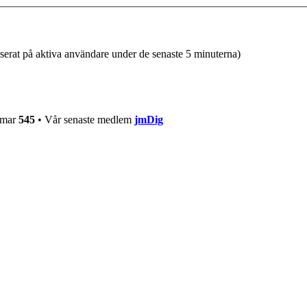
aserat på aktiva användare under de senaste 5 minuterna)
mmar
545
• Vår senaste medlem
jmDig