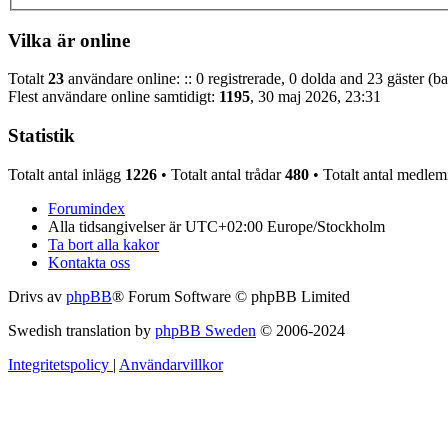
Vilka är online
Totalt
23
användare online: :: 0 registrerade, 0 dolda and 23 gäster (b
Flest användare online samtidigt:
1195
, 30 maj 2026, 23:31
Statistik
Totalt antal inlägg
1226
• Totalt antal trådar
480
• Totalt antal medle
Forumindex
Alla tidsangivelser är UTC+02:00 Europe/Stockholm
Ta bort alla kakor
Kontakta oss
Drivs av
phpBB
® Forum Software © phpBB Limited
Swedish translation by
phpBB Sweden
© 2006-2024
Integritetspolicy
|
Användarvillkor