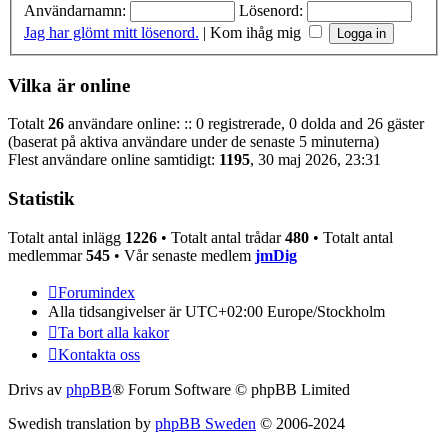
Användarnamn:
Lösenord:
Jag har glömt mitt lösenord.
|
Kom ihåg mig
Vilka är online
Totalt
26
användare online: :: 0 registrerade, 0 dolda and 26 gäster
(baserat på aktiva användare under de senaste 5 minuterna)
Flest användare online samtidigt:
1195
, 30 maj 2026, 23:31
Statistik
Totalt antal inlägg
1226
• Totalt antal trådar
480
• Totalt antal
medlemmar
545
• Vår senaste medlem
jmDig
Forumindex
Alla tidsangivelser är UTC+02:00 Europe/Stockholm
Ta bort alla kakor
Kontakta oss
Drivs av
phpBB
® Forum Software © phpBB Limited
Swedish translation by
phpBB Sweden
© 2006-2024