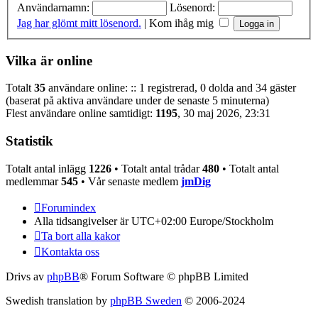
Användarnamn:
Lösenord:
Jag har glömt mitt lösenord.
|
Kom ihåg mig
Vilka är online
Totalt
35
användare online: :: 1 registrerad, 0 dolda and 34 gäster
(baserat på aktiva användare under de senaste 5 minuterna)
Flest användare online samtidigt:
1195
, 30 maj 2026, 23:31
Statistik
Totalt antal inlägg
1226
• Totalt antal trådar
480
• Totalt antal
medlemmar
545
• Vår senaste medlem
jmDig
Forumindex
Alla tidsangivelser är UTC+02:00 Europe/Stockholm
Ta bort alla kakor
Kontakta oss
Drivs av
phpBB
® Forum Software © phpBB Limited
Swedish translation by
phpBB Sweden
© 2006-2024