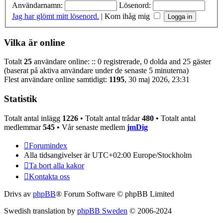
Användarnamn:
Lösenord:
Jag har glömt mitt lösenord.
|
Kom ihåg mig
Vilka är online
Totalt
25
användare online: :: 0 registrerade, 0 dolda and 25 gäster
(baserat på aktiva användare under de senaste 5 minuterna)
Flest användare online samtidigt:
1195
, 30 maj 2026, 23:31
Statistik
Totalt antal inlägg
1226
• Totalt antal trådar
480
• Totalt antal
medlemmar
545
• Vår senaste medlem
jmDig
Forumindex
Alla tidsangivelser är UTC+02:00 Europe/Stockholm
Ta bort alla kakor
Kontakta oss
Drivs av
phpBB
® Forum Software © phpBB Limited
Swedish translation by
phpBB Sweden
© 2006-2024