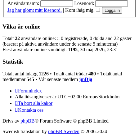
Användarnamn:
Lösenord:
Jag har glömt mitt lösenord.
|
Kom ihåg mig
Vilka är online
Totalt
22
användare online: :: 0 registrerade, 0 dolda and 22 gäster
(baserat på aktiva användare under de senaste 5 minuterna)
Flest användare online samtidigt:
1195
, 30 maj 2026, 23:31
Statistik
Totalt antal inlägg
1226
• Totalt antal trådar
480
• Totalt antal
medlemmar
545
• Vår senaste medlem
jmDig
Forumindex
Alla tidsangivelser är UTC+02:00 Europe/Stockholm
Ta bort alla kakor
Kontakta oss
Drivs av
phpBB
® Forum Software © phpBB Limited
Swedish translation by
phpBB Sweden
© 2006-2024