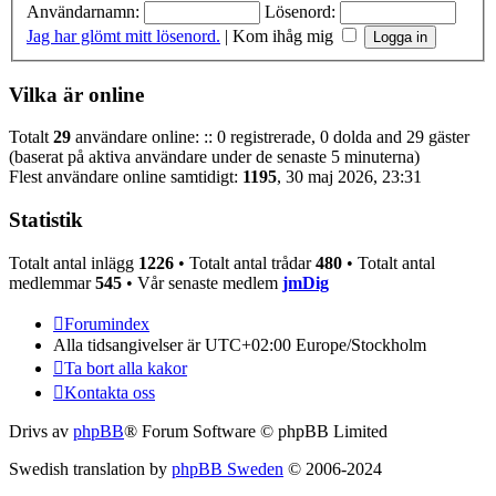
Användarnamn:
Lösenord:
Jag har glömt mitt lösenord.
|
Kom ihåg mig
Vilka är online
Totalt
29
användare online: :: 0 registrerade, 0 dolda and 29 gäster
(baserat på aktiva användare under de senaste 5 minuterna)
Flest användare online samtidigt:
1195
, 30 maj 2026, 23:31
Statistik
Totalt antal inlägg
1226
• Totalt antal trådar
480
• Totalt antal
medlemmar
545
• Vår senaste medlem
jmDig
Forumindex
Alla tidsangivelser är UTC+02:00 Europe/Stockholm
Ta bort alla kakor
Kontakta oss
Drivs av
phpBB
® Forum Software © phpBB Limited
Swedish translation by
phpBB Sweden
© 2006-2024