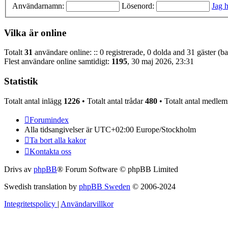
Användarnamn:
Lösenord:
Jag h
Vilka är online
Totalt
31
användare online: :: 0 registrerade, 0 dolda and 31 gäster (b
Flest användare online samtidigt:
1195
, 30 maj 2026, 23:31
Statistik
Totalt antal inlägg
1226
• Totalt antal trådar
480
• Totalt antal medle
Forumindex
Alla tidsangivelser är UTC+02:00 Europe/Stockholm
Ta bort alla kakor
Kontakta oss
Drivs av
phpBB
® Forum Software © phpBB Limited
Swedish translation by
phpBB Sweden
© 2006-2024
Integritetspolicy
|
Användarvillkor