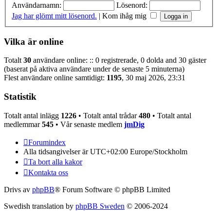
Användarnamn:
Lösenord:
Jag har glömt mitt lösenord.
|
Kom ihåg mig
Vilka är online
Totalt
30
användare online: :: 0 registrerade, 0 dolda and 30 gäster
(baserat på aktiva användare under de senaste 5 minuterna)
Flest användare online samtidigt:
1195
, 30 maj 2026, 23:31
Statistik
Totalt antal inlägg
1226
• Totalt antal trådar
480
• Totalt antal
medlemmar
545
• Vår senaste medlem
jmDig
Forumindex
Alla tidsangivelser är UTC+02:00 Europe/Stockholm
Ta bort alla kakor
Kontakta oss
Drivs av
phpBB
® Forum Software © phpBB Limited
Swedish translation by
phpBB Sweden
© 2006-2024