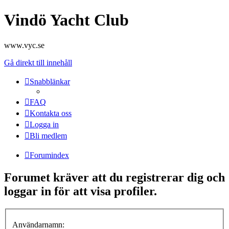
Vindö Yacht Club
www.vyc.se
Gå direkt till innehåll
Snabblänkar
FAQ
Kontakta oss
Logga in
Bli medlem
Forumindex
Forumet kräver att du registrerar dig och
loggar in för att visa profiler.
Användarnamn: