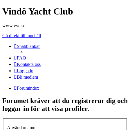
Vindö Yacht Club
www.vyc.se
Gå direkt till innehåll
Snabblänkar
FAQ
Kontakta oss
Logga in
Bli medlem
Forumindex
Forumet kräver att du registrerar dig och
loggar in för att visa profiler.
Användarnamn: