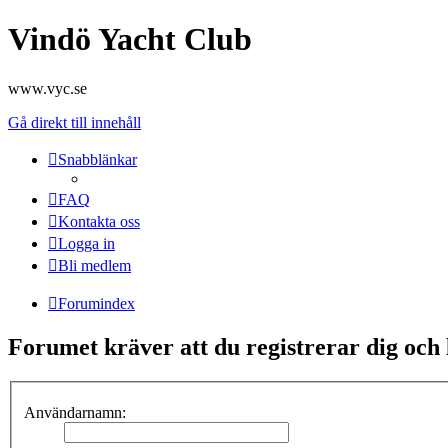
Vindö Yacht Club
www.vyc.se
Gå direkt till innehåll
Snabblänkar
FAQ
Kontakta oss
Logga in
Bli medlem
Forumindex
Forumet kräver att du registrerar dig och lo
Användarnamn: