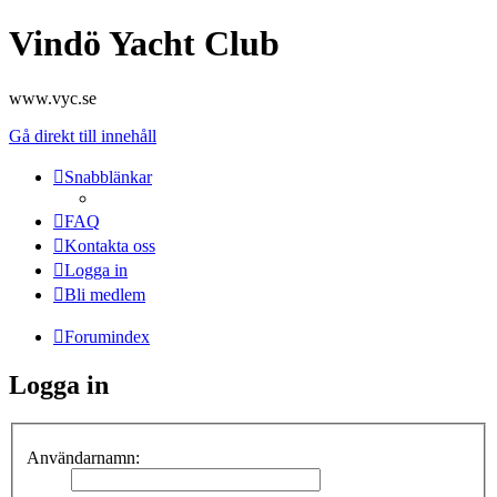
Vindö Yacht Club
www.vyc.se
Gå direkt till innehåll
Snabblänkar
FAQ
Kontakta oss
Logga in
Bli medlem
Forumindex
Logga in
Användarnamn: