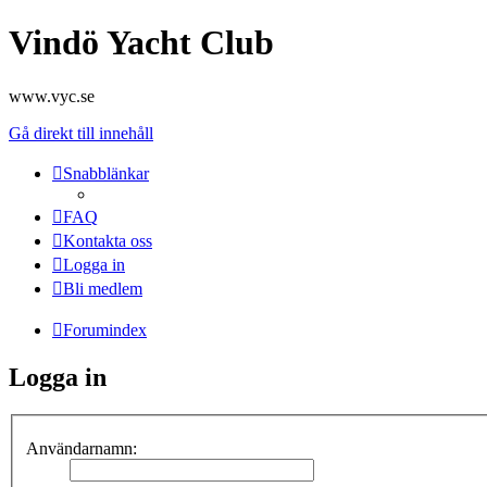
Vindö Yacht Club
www.vyc.se
Gå direkt till innehåll
Snabblänkar
FAQ
Kontakta oss
Logga in
Bli medlem
Forumindex
Logga in
Användarnamn: