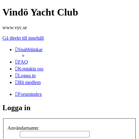
Vindö Yacht Club
www.vyc.se
Gå direkt till innehåll
Snabblänkar
FAQ
Kontakta oss
Logga in
Bli medlem
Forumindex
Logga in
Användarnamn: