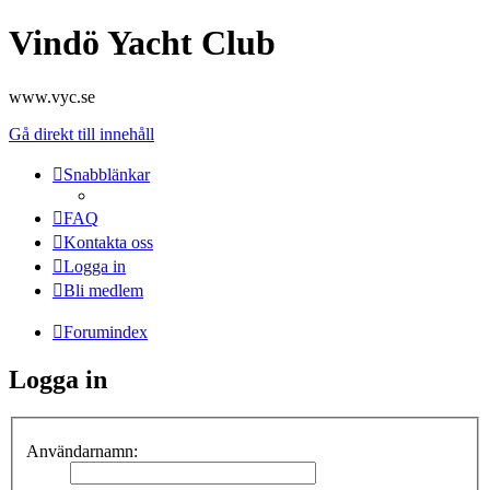
Vindö Yacht Club
www.vyc.se
Gå direkt till innehåll
Snabblänkar
FAQ
Kontakta oss
Logga in
Bli medlem
Forumindex
Logga in
Användarnamn: