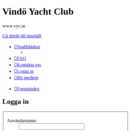
Vindö Yacht Club
www.vyc.se
Gå direkt till innehåll
Snabblänkar
FAQ
Kontakta oss
Logga in
Bli medlem
Forumindex
Logga in
Användarnamn: