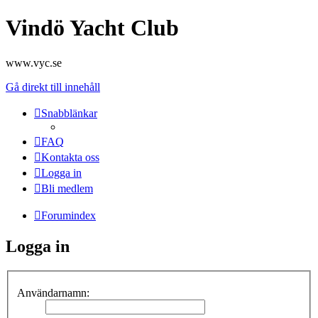
Vindö Yacht Club
www.vyc.se
Gå direkt till innehåll
Snabblänkar
FAQ
Kontakta oss
Logga in
Bli medlem
Forumindex
Logga in
Användarnamn: