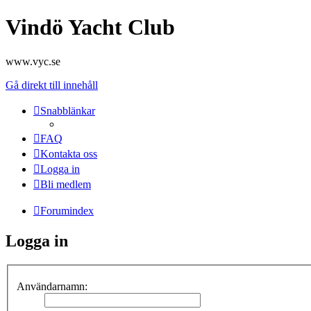
Vindö Yacht Club
www.vyc.se
Gå direkt till innehåll
Snabblänkar
FAQ
Kontakta oss
Logga in
Bli medlem
Forumindex
Logga in
Användarnamn: