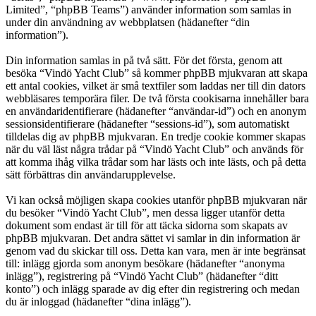
Limited”, “phpBB Teams”) använder information som samlas in
under din användning av webbplatsen (hädanefter “din
information”).
Din information samlas in på två sätt. För det första, genom att
besöka “Vindö Yacht Club” så kommer phpBB mjukvaran att skapa
ett antal cookies, vilket är små textfiler som laddas ner till din dators
webbläsares temporära filer. De två första cookisarna innehåller bara
en användaridentifierare (hädanefter “användar-id”) och en anonym
sessionsidentifierare (hädanefter “sessions-id”), som automatiskt
tilldelas dig av phpBB mjukvaran. En tredje cookie kommer skapas
när du väl läst några trådar på “Vindö Yacht Club” och används för
att komma ihåg vilka trådar som har lästs och inte lästs, och på detta
sätt förbättras din användarupplevelse.
Vi kan också möjligen skapa cookies utanför phpBB mjukvaran när
du besöker “Vindö Yacht Club”, men dessa ligger utanför detta
dokument som endast är till för att täcka sidorna som skapats av
phpBB mjukvaran. Det andra sättet vi samlar in din information är
genom vad du skickar till oss. Detta kan vara, men är inte begränsat
till: inlägg gjorda som anonym besökare (hädanefter “anonyma
inlägg”), registrering på “Vindö Yacht Club” (hädanefter “ditt
konto”) och inlägg sparade av dig efter din registrering och medan
du är inloggad (hädanefter “dina inlägg”).