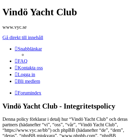
Vindö Yacht Club
www.vyc.se
Gå direkt till innehåll
Snabblänkar
FAQ
Kontakta oss
Logga in
Bli medlem
Forumindex
Vindö Yacht Club - Integritetspolicy
Denna policy förklarar i detalj hur “Vindö Yacht Club” och deras
partners (hädanefter “vi”, “oss”, “vår”, “Vindö Yacht Club”,
“https://www.vyc.se/bb”) och phpBB (hädanefter “de”, “dem”,
“deras”, “phpBB mjukvara”, “www.phpbb.com”, “phpBB