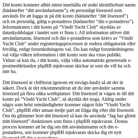
Ditt konto kommer alltid minst innehålla ett unikt identifierbart namn
(hädanefter “ditt användarnamn”), ett personligt lösenord som
används för att logga in på ditt konto (hädanefter “ditt lösenord”)
och en personlig, giltig e-postadress (hädanefter “din e-postadress”).
Informationen i ditt konto på “Vindö Yacht Club” skyddas av
dataskyddslagar i landet som vi finns i. All information utöver ditt
användarnamn, lösenord och din e-postadress som krävs av “Vindö
Yacht Club” under registreringsprocessen är endera obligatorisk eller
frivillig, enligt forumledningens val. Du kan enligt forumledningens
val välja vilken information i ditt konto som ska visas publikt.
Vidare så kan du, i ditt konto, välja vilka automatiskt genererade e-
postmeddelanden phpBB mjukvaran skickar ut som du vill ha och
inte ha.
Ditt lösenord är chiffrerat (genom ett envägs-hash) så att det är
säkert. Dock är det rekommenderat att du inte använder samma
lösenord på flera olika webbplatser. Ditt lösenord är vägen in till ditt
konto på “Vindö Yacht Club”, så skydda det noga. Aldrig under
några som helst omständigheter kommer någon från “Vindö Yacht
Club”, phpBB eller annan tredje part att fråga dig efter ditt lösenord.
Om du glömmer bort ditt lösenord så kan du använda “Jag har glömt
mitt lösenord”-funktionen som finns i phpBB mjukvaran. Denna
process kommer att be dig om ditt användarnamn och din e-
postadress, sen kommer phpBB mjukvaran skicka dig ett nytt
lösenord till din e-postadress.