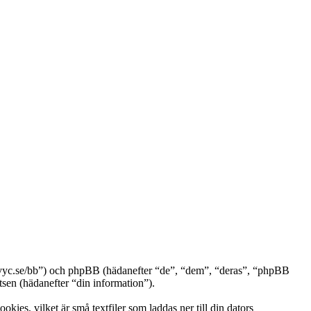
ww.vyc.se/bb”) och phpBB (hädanefter “de”, “dem”, “deras”, “phpBB
n (hädanefter “din information”).
ies, vilket är små textfiler som laddas ner till din dators