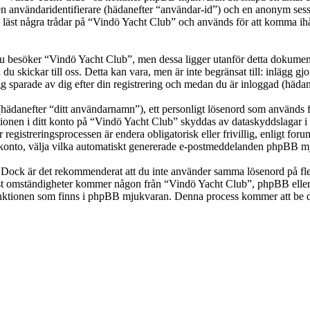
en användaridentifierare (hädanefter “användar-id”) och en anonym sessio
t några trådar på “Vindö Yacht Club” och används för att komma ihåg vil
besöker “Vindö Yacht Club”, men dessa ligger utanför detta dokument 
 du skickar till oss. Detta kan vara, men är inte begränsat till: inläg
g sparade av dig efter din registrering och medan du är inloggad (hädan
(hädanefter “ditt användarnamn”), ett personligt lösenord som används fö
ationen i ditt konto på “Vindö Yacht Club” skyddas av dataskyddslagar i 
gistreringsprocessen är endera obligatorisk eller frivillig, enligt for
itt konto, välja vilka automatiskt genererade e-postmeddelanden phpBB mj
t. Dock är det rekommenderat att du inte använder samma lösenord på fler
t omständigheter kommer någon från “Vindö Yacht Club”, phpBB eller an
-funktionen som finns i phpBB mjukvaran. Denna process kommer att b