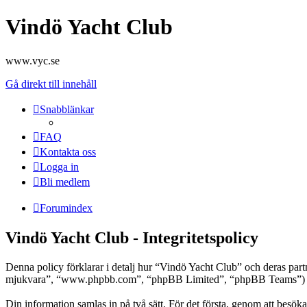
Vindö Yacht Club
www.vyc.se
Gå direkt till innehåll
Snabblänkar
FAQ
Kontakta oss
Logga in
Bli medlem
Forumindex
Vindö Yacht Club - Integritetspolicy
Denna policy förklarar i detalj hur “Vindö Yacht Club” och deras pa
mjukvara”, “www.phpbb.com”, “phpBB Limited”, “phpBB Teams”) anvä
Din information samlas in på två sätt. För det första, genom att besök