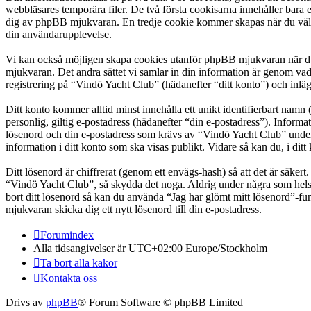
webbläsares temporära filer. De två första cookisarna innehåller bara 
dig av phpBB mjukvaran. En tredje cookie kommer skapas när du väl läs
din användarupplevelse.
Vi kan också möjligen skapa cookies utanför phpBB mjukvaran när du 
mjukvaran. Det andra sättet vi samlar in din information är genom vad
registrering på “Vindö Yacht Club” (hädanefter “ditt konto”) och inläg
Ditt konto kommer alltid minst innehålla ett unikt identifierbart namn 
personlig, giltig e-postadress (hädanefter “din e-postadress”). Inform
lösenord och din e-postadress som krävs av “Vindö Yacht Club” under re
information i ditt konto som ska visas publikt. Vidare så kan du, i d
Ditt lösenord är chiffrerat (genom ett envägs-hash) så att det är säker
“Vindö Yacht Club”, så skydda det noga. Aldrig under några som hels
bort ditt lösenord så kan du använda “Jag har glömt mitt lösenord”
mjukvaran skicka dig ett nytt lösenord till din e-postadress.
Forumindex
Alla tidsangivelser är UTC+02:00 Europe/Stockholm
Ta bort alla kakor
Kontakta oss
Drivs av
phpBB
® Forum Software © phpBB Limited