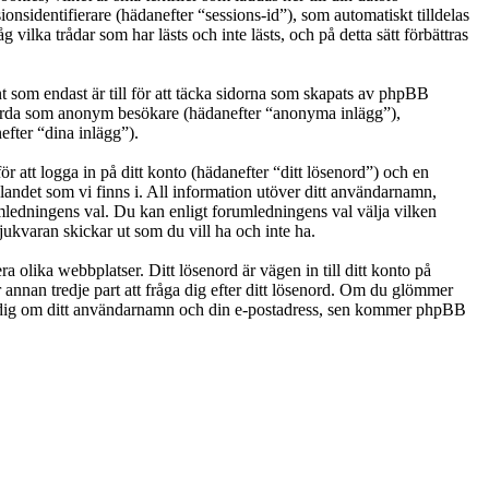
nsidentifierare (hädanefter “sessions-id”), som automatiskt tilldelas
ka trådar som har lästs och inte lästs, och på detta sätt förbättras
som endast är till för att täcka sidorna som skapats av phpBB
g gjorda som anonym besökare (hädanefter “anonyma inlägg”),
efter “dina inlägg”).
r att logga in på ditt konto (hädanefter “ditt lösenord”) och en
landet som vi finns i. All information utöver ditt användarnamn,
umledningens val. Du kan enligt forumledningens val välja vilken
ukvaran skickar ut som du vill ha och inte ha.
a olika webbplatser. Ditt lösenord är vägen in till ditt konto på
nan tredje part att fråga dig efter ditt lösenord. Om du glömmer
e dig om ditt användarnamn och din e-postadress, sen kommer phpBB