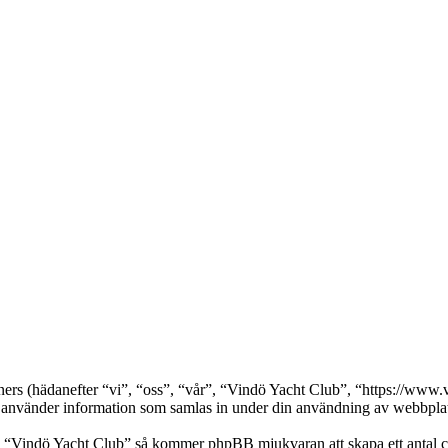
rtners (hädanefter “vi”, “oss”, “vår”, “Vindö Yacht Club”, “https://w
nder information som samlas in under din användning av webbplatse
a “Vindö Yacht Club” så kommer phpBB mjukvaran att skapa ett antal cook