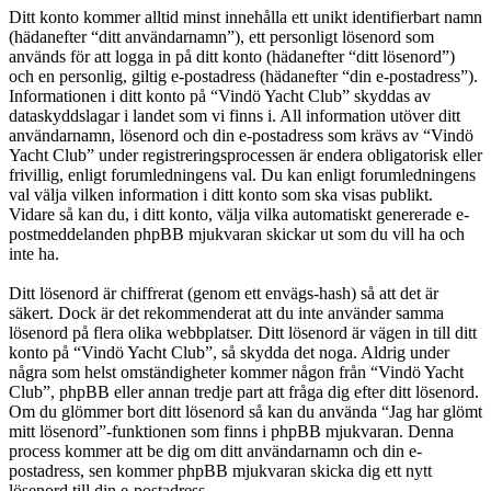
Ditt konto kommer alltid minst innehålla ett unikt identifierbart namn
(hädanefter “ditt användarnamn”), ett personligt lösenord som
används för att logga in på ditt konto (hädanefter “ditt lösenord”)
och en personlig, giltig e-postadress (hädanefter “din e-postadress”).
Informationen i ditt konto på “Vindö Yacht Club” skyddas av
dataskyddslagar i landet som vi finns i. All information utöver ditt
användarnamn, lösenord och din e-postadress som krävs av “Vindö
Yacht Club” under registreringsprocessen är endera obligatorisk eller
frivillig, enligt forumledningens val. Du kan enligt forumledningens
val välja vilken information i ditt konto som ska visas publikt.
Vidare så kan du, i ditt konto, välja vilka automatiskt genererade e-
postmeddelanden phpBB mjukvaran skickar ut som du vill ha och
inte ha.
Ditt lösenord är chiffrerat (genom ett envägs-hash) så att det är
säkert. Dock är det rekommenderat att du inte använder samma
lösenord på flera olika webbplatser. Ditt lösenord är vägen in till ditt
konto på “Vindö Yacht Club”, så skydda det noga. Aldrig under
några som helst omständigheter kommer någon från “Vindö Yacht
Club”, phpBB eller annan tredje part att fråga dig efter ditt lösenord.
Om du glömmer bort ditt lösenord så kan du använda “Jag har glömt
mitt lösenord”-funktionen som finns i phpBB mjukvaran. Denna
process kommer att be dig om ditt användarnamn och din e-
postadress, sen kommer phpBB mjukvaran skicka dig ett nytt
lösenord till din e-postadress.