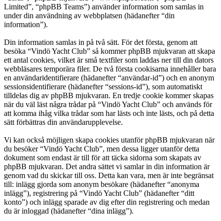
Limited”, “phpBB Teams”) använder information som samlas in
under din användning av webbplatsen (hädanefter “din
information”).
Din information samlas in på två sätt. För det första, genom att
besöka “Vindö Yacht Club” så kommer phpBB mjukvaran att skapa
ett antal cookies, vilket är små textfiler som laddas ner till din dators
webbläsares temporära filer. De två första cookisarna innehåller bara
en användaridentifierare (hädanefter “användar-id”) och en anonym
sessionsidentifierare (hädanefter “sessions-id”), som automatiskt
tilldelas dig av phpBB mjukvaran. En tredje cookie kommer skapas
när du väl läst några trådar på “Vindö Yacht Club” och används för
att komma ihåg vilka trådar som har lästs och inte lästs, och på detta
sätt förbättras din användarupplevelse.
Vi kan också möjligen skapa cookies utanför phpBB mjukvaran när
du besöker “Vindö Yacht Club”, men dessa ligger utanför detta
dokument som endast är till för att täcka sidorna som skapats av
phpBB mjukvaran. Det andra sättet vi samlar in din information är
genom vad du skickar till oss. Detta kan vara, men är inte begränsat
till: inlägg gjorda som anonym besökare (hädanefter “anonyma
inlägg”), registrering på “Vindö Yacht Club” (hädanefter “ditt
konto”) och inlägg sparade av dig efter din registrering och medan
du är inloggad (hädanefter “dina inlägg”).