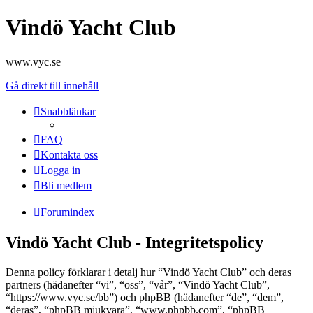
Vindö Yacht Club
www.vyc.se
Gå direkt till innehåll
Snabblänkar
FAQ
Kontakta oss
Logga in
Bli medlem
Forumindex
Vindö Yacht Club - Integritetspolicy
Denna policy förklarar i detalj hur “Vindö Yacht Club” och deras
partners (hädanefter “vi”, “oss”, “vår”, “Vindö Yacht Club”,
“https://www.vyc.se/bb”) och phpBB (hädanefter “de”, “dem”,
“deras”, “phpBB mjukvara”, “www.phpbb.com”, “phpBB