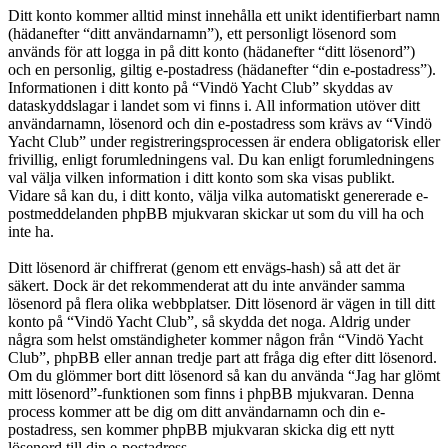
Ditt konto kommer alltid minst innehålla ett unikt identifierbart namn
(hädanefter “ditt användarnamn”), ett personligt lösenord som
används för att logga in på ditt konto (hädanefter “ditt lösenord”)
och en personlig, giltig e-postadress (hädanefter “din e-postadress”).
Informationen i ditt konto på “Vindö Yacht Club” skyddas av
dataskyddslagar i landet som vi finns i. All information utöver ditt
användarnamn, lösenord och din e-postadress som krävs av “Vindö
Yacht Club” under registreringsprocessen är endera obligatorisk eller
frivillig, enligt forumledningens val. Du kan enligt forumledningens
val välja vilken information i ditt konto som ska visas publikt.
Vidare så kan du, i ditt konto, välja vilka automatiskt genererade e-
postmeddelanden phpBB mjukvaran skickar ut som du vill ha och
inte ha.
Ditt lösenord är chiffrerat (genom ett envägs-hash) så att det är
säkert. Dock är det rekommenderat att du inte använder samma
lösenord på flera olika webbplatser. Ditt lösenord är vägen in till ditt
konto på “Vindö Yacht Club”, så skydda det noga. Aldrig under
några som helst omständigheter kommer någon från “Vindö Yacht
Club”, phpBB eller annan tredje part att fråga dig efter ditt lösenord.
Om du glömmer bort ditt lösenord så kan du använda “Jag har glömt
mitt lösenord”-funktionen som finns i phpBB mjukvaran. Denna
process kommer att be dig om ditt användarnamn och din e-
postadress, sen kommer phpBB mjukvaran skicka dig ett nytt
lösenord till din e-postadress.