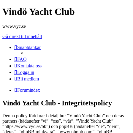
Vindö Yacht Club
www.vyc.se
Gå direkt till innehåll
Snabblänkar
FAQ
Kontakta oss
Logga in
Bli medlem
Forumindex
Vindö Yacht Club - Integritetspolicy
Denna policy förklarar i detalj hur “Vindö Yacht Club” och deras
partners (hädanefter “vi”, “oss”, “vår”, “Vindö Yacht Club”,
“https://www.vyc.se/bb”) och phpBB (hädanefter “de”, “dem”,
“deras”, “phpBB mjukvara”, “www.phpbb.com”, “phpBB