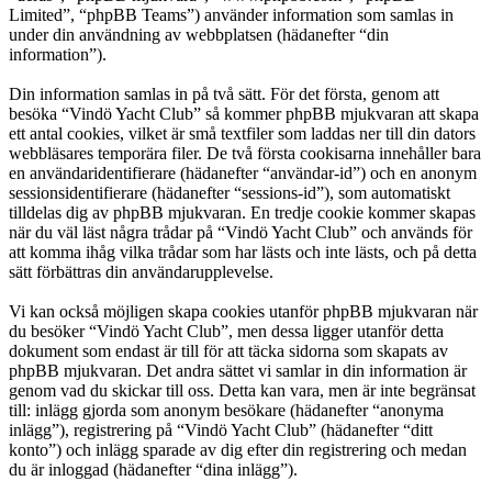
Limited”, “phpBB Teams”) använder information som samlas in
under din användning av webbplatsen (hädanefter “din
information”).
Din information samlas in på två sätt. För det första, genom att
besöka “Vindö Yacht Club” så kommer phpBB mjukvaran att skapa
ett antal cookies, vilket är små textfiler som laddas ner till din dators
webbläsares temporära filer. De två första cookisarna innehåller bara
en användaridentifierare (hädanefter “användar-id”) och en anonym
sessionsidentifierare (hädanefter “sessions-id”), som automatiskt
tilldelas dig av phpBB mjukvaran. En tredje cookie kommer skapas
när du väl läst några trådar på “Vindö Yacht Club” och används för
att komma ihåg vilka trådar som har lästs och inte lästs, och på detta
sätt förbättras din användarupplevelse.
Vi kan också möjligen skapa cookies utanför phpBB mjukvaran när
du besöker “Vindö Yacht Club”, men dessa ligger utanför detta
dokument som endast är till för att täcka sidorna som skapats av
phpBB mjukvaran. Det andra sättet vi samlar in din information är
genom vad du skickar till oss. Detta kan vara, men är inte begränsat
till: inlägg gjorda som anonym besökare (hädanefter “anonyma
inlägg”), registrering på “Vindö Yacht Club” (hädanefter “ditt
konto”) och inlägg sparade av dig efter din registrering och medan
du är inloggad (hädanefter “dina inlägg”).