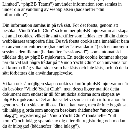
Limited”, “phpBB Teams”) använder information som samlas in
under din användning av webbplatsen (hädanefter “din
information”).
Din information samlas in på två sätt. För det första, genom att
besöka “Vindö Yacht Club” så kommer phpBB mjukvaran att skapa
ett antal cookies, vilket är små textfiler som laddas ner till din dators
webbläsares temporära filer. De två första cookisarna innehåller bara
en användaridentifierare (hädanefter “användar-id”) och en anonym
sessionsidentifierare (hädanefter “sessions-id”), som automatiskt
tilldelas dig av phpBB mjukvaran. En tredje cookie kommer skapas
när du väl läst några trådar på “Vindö Yacht Club” och används för
att komma ihåg vilka trådar som har lästs och inte lästs, och på detta
sätt förbättras din användarupplevelse.
Vi kan också möjligen skapa cookies utanför phpBB mjukvaran när
du besöker “Vindö Yacht Club”, men dessa ligger utanför detta
dokument som endast är till för att täcka sidorna som skapats av
phpBB mjukvaran. Det andra sättet vi samlar in din information är
genom vad du skickar till oss. Detta kan vara, men är inte begränsat
till: inlägg gjorda som anonym besökare (hädanefter “anonyma
inlägg”), registrering på “Vindö Yacht Club” (hädanefter “ditt
konto”) och inlägg sparade av dig efter din registrering och medan
du är inloggad (hädanefter “dina inlägg”).