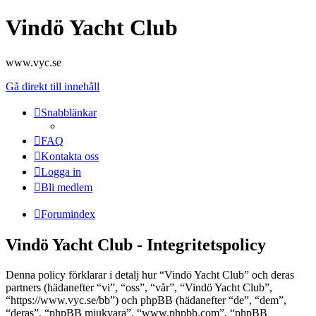
Vindö Yacht Club
www.vyc.se
Gå direkt till innehåll
Snabblänkar
FAQ
Kontakta oss
Logga in
Bli medlem
Forumindex
Vindö Yacht Club - Integritetspolicy
Denna policy förklarar i detalj hur “Vindö Yacht Club” och deras
partners (hädanefter “vi”, “oss”, “vår”, “Vindö Yacht Club”,
“https://www.vyc.se/bb”) och phpBB (hädanefter “de”, “dem”,
“deras”, “phpBB mjukvara”, “www.phpbb.com”, “phpBB