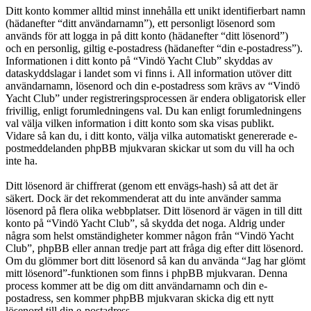
Ditt konto kommer alltid minst innehålla ett unikt identifierbart namn
(hädanefter “ditt användarnamn”), ett personligt lösenord som
används för att logga in på ditt konto (hädanefter “ditt lösenord”)
och en personlig, giltig e-postadress (hädanefter “din e-postadress”).
Informationen i ditt konto på “Vindö Yacht Club” skyddas av
dataskyddslagar i landet som vi finns i. All information utöver ditt
användarnamn, lösenord och din e-postadress som krävs av “Vindö
Yacht Club” under registreringsprocessen är endera obligatorisk eller
frivillig, enligt forumledningens val. Du kan enligt forumledningens
val välja vilken information i ditt konto som ska visas publikt.
Vidare så kan du, i ditt konto, välja vilka automatiskt genererade e-
postmeddelanden phpBB mjukvaran skickar ut som du vill ha och
inte ha.
Ditt lösenord är chiffrerat (genom ett envägs-hash) så att det är
säkert. Dock är det rekommenderat att du inte använder samma
lösenord på flera olika webbplatser. Ditt lösenord är vägen in till ditt
konto på “Vindö Yacht Club”, så skydda det noga. Aldrig under
några som helst omständigheter kommer någon från “Vindö Yacht
Club”, phpBB eller annan tredje part att fråga dig efter ditt lösenord.
Om du glömmer bort ditt lösenord så kan du använda “Jag har glömt
mitt lösenord”-funktionen som finns i phpBB mjukvaran. Denna
process kommer att be dig om ditt användarnamn och din e-
postadress, sen kommer phpBB mjukvaran skicka dig ett nytt
lösenord till din e-postadress.