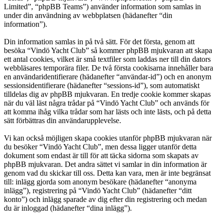
Limited”, “phpBB Teams”) använder information som samlas in
under din användning av webbplatsen (hädanefter “din
information”).
Din information samlas in på två sätt. För det första, genom att
besöka “Vindö Yacht Club” så kommer phpBB mjukvaran att skapa
ett antal cookies, vilket är små textfiler som laddas ner till din dators
webbläsares temporära filer. De två första cookisarna innehåller bara
en användaridentifierare (hädanefter “användar-id”) och en anonym
sessionsidentifierare (hädanefter “sessions-id”), som automatiskt
tilldelas dig av phpBB mjukvaran. En tredje cookie kommer skapas
när du väl läst några trådar på “Vindö Yacht Club” och används för
att komma ihåg vilka trådar som har lästs och inte lästs, och på detta
sätt förbättras din användarupplevelse.
Vi kan också möjligen skapa cookies utanför phpBB mjukvaran när
du besöker “Vindö Yacht Club”, men dessa ligger utanför detta
dokument som endast är till för att täcka sidorna som skapats av
phpBB mjukvaran. Det andra sättet vi samlar in din information är
genom vad du skickar till oss. Detta kan vara, men är inte begränsat
till: inlägg gjorda som anonym besökare (hädanefter “anonyma
inlägg”), registrering på “Vindö Yacht Club” (hädanefter “ditt
konto”) och inlägg sparade av dig efter din registrering och medan
du är inloggad (hädanefter “dina inlägg”).