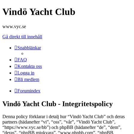
Vindö Yacht Club
www.vyc.se
Gå direkt till innehåll
Snabblänkar
FAQ
Kontakta oss
Logga in
Bli medlem
Forumindex
Vindö Yacht Club - Integritetspolicy
Denna policy förklarar i detalj hur “Vindö Yacht Club” och deras
partners (hädanefter “vi”, “oss”, “vår”, “Vindö Yacht Club”,
“https://www.vyc.se/bb”) och phpBB (hädanefter “de”, “dem”,
“deras”, “phpBB mjukvara”, “www.phpbb.com”, “phpBB