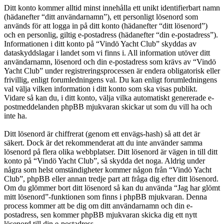
Ditt konto kommer alltid minst innehålla ett unikt identifierbart namn
(hädanefter “ditt användarnamn”), ett personligt lösenord som
används för att logga in på ditt konto (hädanefter “ditt lösenord”)
och en personlig, giltig e-postadress (hädanefter “din e-postadress”).
Informationen i ditt konto på “Vindö Yacht Club” skyddas av
dataskyddslagar i landet som vi finns i. All information utöver ditt
användarnamn, lösenord och din e-postadress som krävs av “Vindö
Yacht Club” under registreringsprocessen är endera obligatorisk eller
frivillig, enligt forumledningens val. Du kan enligt forumledningens
val välja vilken information i ditt konto som ska visas publikt.
Vidare så kan du, i ditt konto, välja vilka automatiskt genererade e-
postmeddelanden phpBB mjukvaran skickar ut som du vill ha och
inte ha.
Ditt lösenord är chiffrerat (genom ett envägs-hash) så att det är
säkert. Dock är det rekommenderat att du inte använder samma
lösenord på flera olika webbplatser. Ditt lösenord är vägen in till ditt
konto på “Vindö Yacht Club”, så skydda det noga. Aldrig under
några som helst omständigheter kommer någon från “Vindö Yacht
Club”, phpBB eller annan tredje part att fråga dig efter ditt lösenord.
Om du glömmer bort ditt lösenord så kan du använda “Jag har glömt
mitt lösenord”-funktionen som finns i phpBB mjukvaran. Denna
process kommer att be dig om ditt användarnamn och din e-
postadress, sen kommer phpBB mjukvaran skicka dig ett nytt
lösenord till din e-postadress.