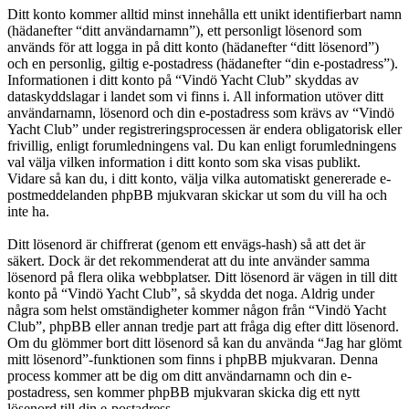
Ditt konto kommer alltid minst innehålla ett unikt identifierbart namn
(hädanefter “ditt användarnamn”), ett personligt lösenord som
används för att logga in på ditt konto (hädanefter “ditt lösenord”)
och en personlig, giltig e-postadress (hädanefter “din e-postadress”).
Informationen i ditt konto på “Vindö Yacht Club” skyddas av
dataskyddslagar i landet som vi finns i. All information utöver ditt
användarnamn, lösenord och din e-postadress som krävs av “Vindö
Yacht Club” under registreringsprocessen är endera obligatorisk eller
frivillig, enligt forumledningens val. Du kan enligt forumledningens
val välja vilken information i ditt konto som ska visas publikt.
Vidare så kan du, i ditt konto, välja vilka automatiskt genererade e-
postmeddelanden phpBB mjukvaran skickar ut som du vill ha och
inte ha.
Ditt lösenord är chiffrerat (genom ett envägs-hash) så att det är
säkert. Dock är det rekommenderat att du inte använder samma
lösenord på flera olika webbplatser. Ditt lösenord är vägen in till ditt
konto på “Vindö Yacht Club”, så skydda det noga. Aldrig under
några som helst omständigheter kommer någon från “Vindö Yacht
Club”, phpBB eller annan tredje part att fråga dig efter ditt lösenord.
Om du glömmer bort ditt lösenord så kan du använda “Jag har glömt
mitt lösenord”-funktionen som finns i phpBB mjukvaran. Denna
process kommer att be dig om ditt användarnamn och din e-
postadress, sen kommer phpBB mjukvaran skicka dig ett nytt
lösenord till din e-postadress.