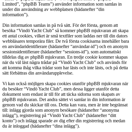
Limited”, “phpBB Teams”) använder information som samlas in
under din användning av webbplatsen (hädanefter “din
information”).
Din information samlas in på två sätt. För det första, genom att
besöka “Vindö Yacht Club” så kommer phpBB mjukvaran att skapa
ett antal cookies, vilket är små textfiler som laddas ner till din dators
webbläsares temporära filer. De två första cookisarna innehåller bara
en användaridentifierare (hädanefter “användar-id”) och en anonym
sessionsidentifierare (hädanefter “sessions-id”), som automatiskt
tilldelas dig av phpBB mjukvaran. En tredje cookie kommer skapas
när du väl läst några trådar på “Vindö Yacht Club” och används för
att komma ihåg vilka trådar som har lästs och inte lästs, och på detta
sätt förbättras din användarupplevelse.
Vi kan också möjligen skapa cookies utanför phpBB mjukvaran när
du besöker “Vindö Yacht Club”, men dessa ligger utanför detta
dokument som endast är till för att täcka sidorna som skapats av
phpBB mjukvaran. Det andra sättet vi samlar in din information är
genom vad du skickar till oss. Detta kan vara, men är inte begränsat
till: inlägg gjorda som anonym besökare (hädanefter “anonyma
inlägg”), registrering på “Vindö Yacht Club” (hädanefter “ditt
konto”) och inlägg sparade av dig efter din registrering och medan
du är inloggad (hädanefter “dina inlägg”).