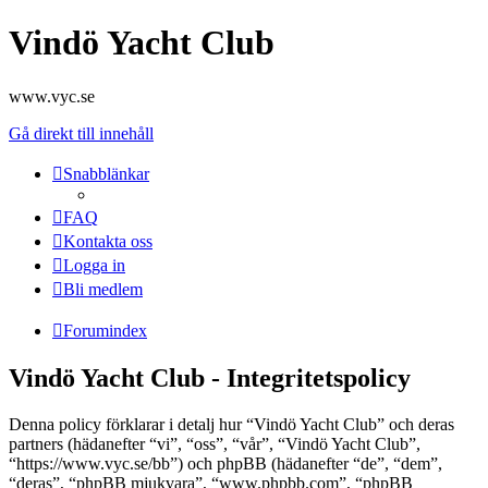
Vindö Yacht Club
www.vyc.se
Gå direkt till innehåll
Snabblänkar
FAQ
Kontakta oss
Logga in
Bli medlem
Forumindex
Vindö Yacht Club - Integritetspolicy
Denna policy förklarar i detalj hur “Vindö Yacht Club” och deras
partners (hädanefter “vi”, “oss”, “vår”, “Vindö Yacht Club”,
“https://www.vyc.se/bb”) och phpBB (hädanefter “de”, “dem”,
“deras”, “phpBB mjukvara”, “www.phpbb.com”, “phpBB