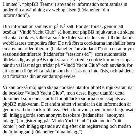
Limited”, “phpBB Teams”) använder information som samlas in
under din användning av webbplatsen (hädanefter “din
information”).
Din information samlas in på två sätt. För det första, genom att
besöka “Vindö Yacht Club” så kommer phpBB mjukvaran att skapa
ett antal cookies, vilket är små textfiler som laddas ner till din dators
webbläsares temporära filer. De två första cookisarna innehåller bara
en användaridentifierare (hädanefter “användar-id”) och en anonym
sessionsidentifierare (hädanefter “sessions-id”), som automatiskt
tilldelas dig av phpBB mjukvaran. En tredje cookie kommer skapas
när du väl läst några trådar på “Vindö Yacht Club” och används för
att komma ihåg vilka trådar som har lästs och inte lästs, och på detta
sätt förbättras din användarupplevelse.
Vi kan också möjligen skapa cookies utanför phpBB mjukvaran när
du besöker “Vindö Yacht Club”, men dessa ligger utanför detta
dokument som endast är till för att täcka sidorna som skapats av
phpBB mjukvaran. Det andra sättet vi samlar in din information är
genom vad du skickar till oss. Detta kan vara, men är inte begränsat
till: inlägg gjorda som anonym besökare (hädanefter “anonyma
inlägg”), registrering på “Vindö Yacht Club” (hädanefter “ditt
konto”) och inlägg sparade av dig efter din registrering och medan
du är inloggad (hädanefter “dina inlägg”).