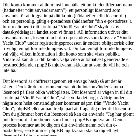
Ditt konto kommer alltid minst innehålla ett unikt identifierbart namn
(hädanefter “ditt användarnamn”), ett personligt lösenord som
används för att logga in på ditt konto (hädanefter “ditt lösenord”)
och en personlig, giltig e-postadress (hädanefter “din e-postadress”).
Informationen i ditt konto på “Vindö Yacht Club” skyddas av
dataskyddslagar i landet som vi finns i. All information utöver ditt
användarnamn, lösenord och din e-postadress som krävs av “Vindö
Yacht Club” under registreringsprocessen är endera obligatorisk eller
frivillig, enligt forumledningens val. Du kan enligt forumledningens
val välja vilken information i ditt konto som ska visas publikt.
Vidare så kan du, i ditt konto, välja vilka automatiskt genererade e-
postmeddelanden phpBB mjukvaran skickar ut som du vill ha och
inte ha.
Ditt lösenord är chiffrerat (genom ett envägs-hash) så att det är
säkert. Dock är det rekommenderat att du inte använder samma
lösenord på flera olika webbplatser. Ditt lösenord är vägen in till ditt
konto på “Vindö Yacht Club”, så skydda det noga. Aldrig under
några som helst omständigheter kommer någon från “Vindö Yacht
Club”, phpBB eller annan tredje part att fråga dig efter ditt lösenord.
Om du glömmer bort ditt lösenord så kan du använda “Jag har glömt
mitt lösenord”-funktionen som finns i phpBB mjukvaran. Denna
process kommer att be dig om ditt användarnamn och din e-
postadress, sen kommer phpBB mjukvaran skicka dig ett nytt
lösenord till din e-postadress.