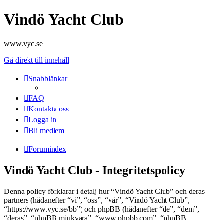
Vindö Yacht Club
www.vyc.se
Gå direkt till innehåll
Snabblänkar
FAQ
Kontakta oss
Logga in
Bli medlem
Forumindex
Vindö Yacht Club - Integritetspolicy
Denna policy förklarar i detalj hur “Vindö Yacht Club” och deras
partners (hädanefter “vi”, “oss”, “vår”, “Vindö Yacht Club”,
“https://www.vyc.se/bb”) och phpBB (hädanefter “de”, “dem”,
“deras”, “phpBB mjukvara”, “www.phpbb.com”, “phpBB