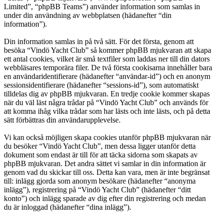
Limited”, “phpBB Teams”) använder information som samlas in
under din användning av webbplatsen (hädanefter “din
information”).
Din information samlas in på två sätt. För det första, genom att
besöka “Vindö Yacht Club” så kommer phpBB mjukvaran att skapa
ett antal cookies, vilket är små textfiler som laddas ner till din dators
webbläsares temporära filer. De två första cookisarna innehåller bara
en användaridentifierare (hädanefter “användar-id”) och en anonym
sessionsidentifierare (hädanefter “sessions-id”), som automatiskt
tilldelas dig av phpBB mjukvaran. En tredje cookie kommer skapas
när du väl läst några trådar på “Vindö Yacht Club” och används för
att komma ihåg vilka trådar som har lästs och inte lästs, och på detta
sätt förbättras din användarupplevelse.
Vi kan också möjligen skapa cookies utanför phpBB mjukvaran när
du besöker “Vindö Yacht Club”, men dessa ligger utanför detta
dokument som endast är till för att täcka sidorna som skapats av
phpBB mjukvaran. Det andra sättet vi samlar in din information är
genom vad du skickar till oss. Detta kan vara, men är inte begränsat
till: inlägg gjorda som anonym besökare (hädanefter “anonyma
inlägg”), registrering på “Vindö Yacht Club” (hädanefter “ditt
konto”) och inlägg sparade av dig efter din registrering och medan
du är inloggad (hädanefter “dina inlägg”).