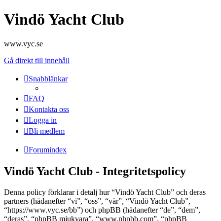
Vindö Yacht Club
www.vyc.se
Gå direkt till innehåll
Snabblänkar
FAQ
Kontakta oss
Logga in
Bli medlem
Forumindex
Vindö Yacht Club - Integritetspolicy
Denna policy förklarar i detalj hur “Vindö Yacht Club” och deras
partners (hädanefter “vi”, “oss”, “vår”, “Vindö Yacht Club”,
“https://www.vyc.se/bb”) och phpBB (hädanefter “de”, “dem”,
“deras”, “phpBB mjukvara”, “www.phpbb.com”, “phpBB