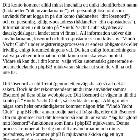
Ditt konto kommer alltid minst innehålla ett unikt identifierbart namn
(hädanefter “ditt användarnamn”), ett personligt lösenord som
används för att logga in på ditt konto (hädanefter “ditt lösenord”)
och en personlig, giltig e-postadress (hädanefter “din e-postadress”).
Informationen i ditt konto på “Vindö Yacht Club” skyddas av
dataskyddslagar i landet som vi finns i. All information utöver ditt
användarnamn, lösenord och din e-postadress som krävs av “Vindö
Yacht Club” under registreringsprocessen är endera obligatorisk eller
frivillig, enligt forumledningens val. Du kan enligt forumledningens
val välja vilken information i ditt konto som ska visas publikt.
Vidare så kan du, i ditt konto, välja vilka automatiskt genererade e-
postmeddelanden phpBB mjukvaran skickar ut som du vill ha och
inte ha.
Ditt lösenord är chiffrerat (genom ett envägs-hash) så att det är
säkert. Dock är det rekommenderat att du inte använder samma
lösenord på flera olika webbplatser. Ditt lösenord är vägen in till ditt
konto på “Vindö Yacht Club”, så skydda det noga. Aldrig under
några som helst omständigheter kommer någon från “Vindö Yacht
Club”, phpBB eller annan tredje part att fråga dig efter ditt lösenord.
Om du glömmer bort ditt lösenord så kan du använda “Jag har glömt
mitt lösenord”-funktionen som finns i phpBB mjukvaran. Denna
process kommer att be dig om ditt användarnamn och din e-
postadress, sen kommer phpBB mjukvaran skicka dig ett nytt
lösenord till din e-postadress.