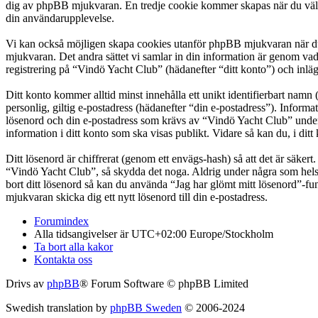
dig av phpBB mjukvaran. En tredje cookie kommer skapas när du väl läs
din användarupplevelse.
Vi kan också möjligen skapa cookies utanför phpBB mjukvaran när du 
mjukvaran. Det andra sättet vi samlar in din information är genom vad
registrering på “Vindö Yacht Club” (hädanefter “ditt konto”) och inläg
Ditt konto kommer alltid minst innehålla ett unikt identifierbart namn 
personlig, giltig e-postadress (hädanefter “din e-postadress”). Inform
lösenord och din e-postadress som krävs av “Vindö Yacht Club” under re
information i ditt konto som ska visas publikt. Vidare så kan du, i d
Ditt lösenord är chiffrerat (genom ett envägs-hash) så att det är säker
“Vindö Yacht Club”, så skydda det noga. Aldrig under några som hels
bort ditt lösenord så kan du använda “Jag har glömt mitt lösenord”
mjukvaran skicka dig ett nytt lösenord till din e-postadress.
Forumindex
Alla tidsangivelser är UTC+02:00 Europe/Stockholm
Ta bort alla kakor
Kontakta oss
Drivs av
phpBB
® Forum Software © phpBB Limited
Swedish translation by
phpBB Sweden
© 2006-2024