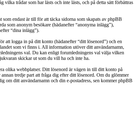
ka trådar som har lästs och inte lästs, och på detta sätt förbättras
som endast är till för att täcka sidorna som skapats av phpBB
g gjorda som anonym besökare (hädanefter “anonyma inlägg”),
efter “dina inlägg”).
r att logga in på ditt konto (hädanefter “ditt lösenord”) och en
landet som vi finns i. All information utöver ditt användarnamn,
umledningens val. Du kan enligt forumledningens val välja vilken
ukvaran skickar ut som du vill ha och inte ha.
a olika webbplatser. Ditt lösenord är vägen in till ditt konto på
nan tredje part att fråga dig efter ditt lösenord. Om du glömmer
e dig om ditt användarnamn och din e-postadress, sen kommer phpBB