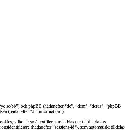
ww.vyc.se/bb”) och phpBB (hädanefter “de”, “dem”, “deras”, “phpBB
n (hädanefter “din information”).
ies, vilket är små textfiler som laddas ner till din dators
nsidentifierare (hädanefter “sessions-id”), som automatiskt tilldelas