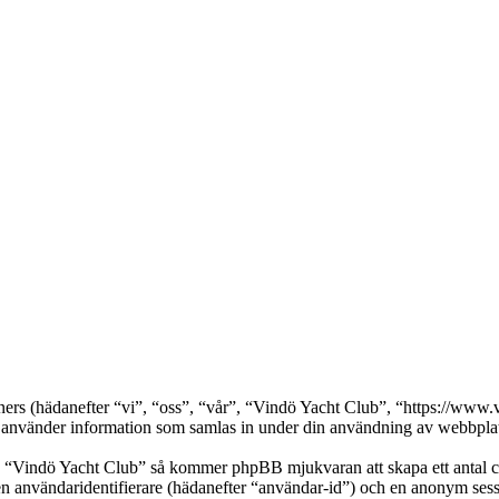
rtners (hädanefter “vi”, “oss”, “vår”, “Vindö Yacht Club”, “https://w
nder information som samlas in under din användning av webbplatse
a “Vindö Yacht Club” så kommer phpBB mjukvaran att skapa ett antal cook
en användaridentifierare (hädanefter “användar-id”) och en anonym sessio