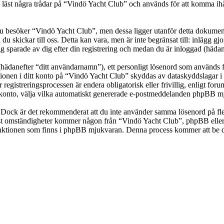
t några trådar på “Vindö Yacht Club” och används för att komma ihåg vil
besöker “Vindö Yacht Club”, men dessa ligger utanför detta dokument 
 du skickar till oss. Detta kan vara, men är inte begränsat till: inläg
g sparade av dig efter din registrering och medan du är inloggad (hädan
(hädanefter “ditt användarnamn”), ett personligt lösenord som används fö
ationen i ditt konto på “Vindö Yacht Club” skyddas av dataskyddslagar i 
gistreringsprocessen är endera obligatorisk eller frivillig, enligt for
itt konto, välja vilka automatiskt genererade e-postmeddelanden phpBB mj
t. Dock är det rekommenderat att du inte använder samma lösenord på fler
t omständigheter kommer någon från “Vindö Yacht Club”, phpBB eller an
-funktionen som finns i phpBB mjukvaran. Denna process kommer att b