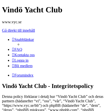
Vindö Yacht Club
www.vyc.se
Gå direkt till innehåll
Snabblänkar
FAQ
Kontakta oss
Logga in
Bli medlem
Forumindex
Vindö Yacht Club - Integritetspolicy
Denna policy förklarar i detalj hur “Vindö Yacht Club” och deras
partners (hädanefter “vi”, “oss”, “vår”, “Vindö Yacht Club”,
“https://www.vyc.se/bb”) och phpBB (hädanefter “de”, “dem”,
“deras”, “phpBB mjukvara”, “www.phpbb.com”, “phpBB