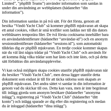
Limited”, “phpBB Teams”) använder information som samlas in
under din användning av webbplatsen (hädanefter “din
information”).
Din information samlas in på två sätt. För det första, genom att
besöka “Vindö Yacht Club” så kommer phpBB mjukvaran att skapa
ett antal cookies, vilket är små textfiler som laddas ner till din dators
webbläsares temporära filer. De två första cookisarna innehåller bara
en användaridentifierare (hädanefter “användar-id”) och en anonym
sessionsidentifierare (hädanefter “sessions-id”), som automatiskt
tilldelas dig av phpBB mjukvaran. En tredje cookie kommer skapas
när du väl läst några trådar på “Vindö Yacht Club” och används för
att komma ihåg vilka trådar som har lästs och inte lästs, och på detta
sätt förbättras din användarupplevelse.
Vi kan också möjligen skapa cookies utanför phpBB mjukvaran när
du besöker “Vindö Yacht Club”, men dessa ligger utanför detta
dokument som endast är till för att täcka sidorna som skapats av
phpBB mjukvaran. Det andra sättet vi samlar in din information är
genom vad du skickar till oss. Detta kan vara, men är inte begränsat
till: inlägg gjorda som anonym besökare (hädanefter “anonyma
inlägg”), registrering på “Vindö Yacht Club” (hädanefter “ditt
konto”) och inlägg sparade av dig efter din registrering och medan
du är inloggad (hädanefter “dina inlägg”).