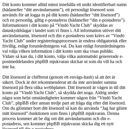
Ditt konto kommer alltid minst innehålla ett unikt identifierbart namn
(hädanefter “ditt användarnamn”), ett personligt lösenord som
används för att logga in på ditt konto (hädanefter “ditt lösenord”)
och en personlig, giltig e-postadress (hädanefter “din e-postadress”).
Informationen i ditt konto på “Vindö Yacht Club” skyddas av
dataskyddslagar i landet som vi finns i. All information utöver ditt
användarnamn, lösenord och din e-postadress som krävs av “Vindö
Yacht Club” under registreringsprocessen är endera obligatorisk eller
frivillig, enligt forumledningens val. Du kan enligt forumledningens
val välja vilken information i ditt konto som ska visas publikt.
Vidare så kan du, i ditt konto, välja vilka automatiskt genererade e-
postmeddelanden phpBB mjukvaran skickar ut som du vill ha och
inte ha.
Ditt lösenord är chiffrerat (genom ett envägs-hash) så att det är
säkert. Dock är det rekommenderat att du inte använder samma
lösenord på flera olika webbplatser. Ditt lösenord är vägen in till ditt
konto på “Vindö Yacht Club”, så skydda det noga. Aldrig under
några som helst omständigheter kommer någon från “Vindö Yacht
Club”, phpBB eller annan tredje part att fråga dig efter ditt lösenord.
Om du glömmer bort ditt lösenord så kan du använda “Jag har glömt
mitt lösenord”-funktionen som finns i phpBB mjukvaran. Denna
process kommer att be dig om ditt användarnamn och din e-
postadress, sen kommer phpBB mjukvaran skicka dig ett nytt
lösenord till din e-postadress.