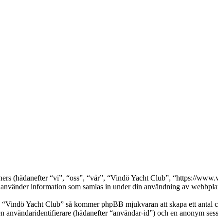
rtners (hädanefter “vi”, “oss”, “vår”, “Vindö Yacht Club”, “https://w
nder information som samlas in under din användning av webbplatse
a “Vindö Yacht Club” så kommer phpBB mjukvaran att skapa ett antal cook
en användaridentifierare (hädanefter “användar-id”) och en anonym sessio