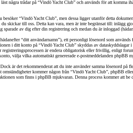
t några trådar på “Vindö Yacht Club” och används för att komma ihåg vil
besöker “Vindö Yacht Club”, men dessa ligger utanför detta dokument 
 du skickar till oss. Detta kan vara, men är inte begränsat till: inläg
g sparade av dig efter din registrering och medan du är inloggad (hädan
(hädanefter “ditt användarnamn”), ett personligt lösenord som används fö
ationen i ditt konto på “Vindö Yacht Club” skyddas av dataskyddslagar i 
gistreringsprocessen är endera obligatorisk eller frivillig, enligt for
itt konto, välja vilka automatiskt genererade e-postmeddelanden phpBB mj
t. Dock är det rekommenderat att du inte använder samma lösenord på fler
t omständigheter kommer någon från “Vindö Yacht Club”, phpBB eller an
-funktionen som finns i phpBB mjukvaran. Denna process kommer att b