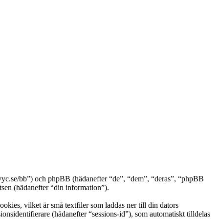
ww.vyc.se/bb”) och phpBB (hädanefter “de”, “dem”, “deras”, “phpBB
n (hädanefter “din information”).
ies, vilket är små textfiler som laddas ner till din dators
nsidentifierare (hädanefter “sessions-id”), som automatiskt tilldelas