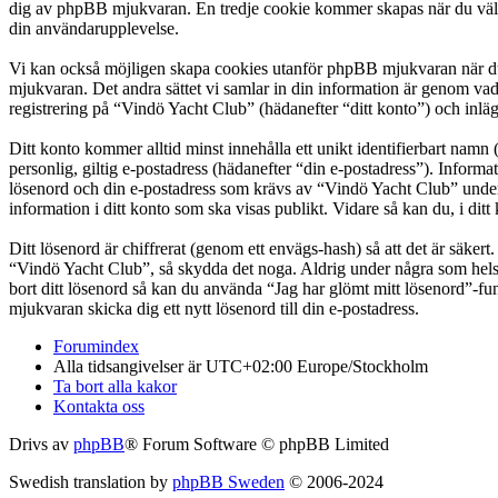
dig av phpBB mjukvaran. En tredje cookie kommer skapas när du väl läs
din användarupplevelse.
Vi kan också möjligen skapa cookies utanför phpBB mjukvaran när du 
mjukvaran. Det andra sättet vi samlar in din information är genom vad
registrering på “Vindö Yacht Club” (hädanefter “ditt konto”) och inläg
Ditt konto kommer alltid minst innehålla ett unikt identifierbart namn 
personlig, giltig e-postadress (hädanefter “din e-postadress”). Inform
lösenord och din e-postadress som krävs av “Vindö Yacht Club” under re
information i ditt konto som ska visas publikt. Vidare så kan du, i d
Ditt lösenord är chiffrerat (genom ett envägs-hash) så att det är säker
“Vindö Yacht Club”, så skydda det noga. Aldrig under några som hels
bort ditt lösenord så kan du använda “Jag har glömt mitt lösenord”
mjukvaran skicka dig ett nytt lösenord till din e-postadress.
Forumindex
Alla tidsangivelser är UTC+02:00 Europe/Stockholm
Ta bort alla kakor
Kontakta oss
Drivs av
phpBB
® Forum Software © phpBB Limited
Swedish translation by
phpBB Sweden
© 2006-2024