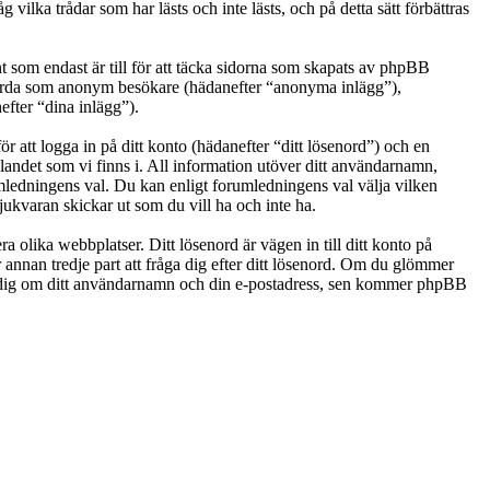
ka trådar som har lästs och inte lästs, och på detta sätt förbättras
som endast är till för att täcka sidorna som skapats av phpBB
g gjorda som anonym besökare (hädanefter “anonyma inlägg”),
efter “dina inlägg”).
r att logga in på ditt konto (hädanefter “ditt lösenord”) och en
landet som vi finns i. All information utöver ditt användarnamn,
umledningens val. Du kan enligt forumledningens val välja vilken
ukvaran skickar ut som du vill ha och inte ha.
a olika webbplatser. Ditt lösenord är vägen in till ditt konto på
nan tredje part att fråga dig efter ditt lösenord. Om du glömmer
e dig om ditt användarnamn och din e-postadress, sen kommer phpBB