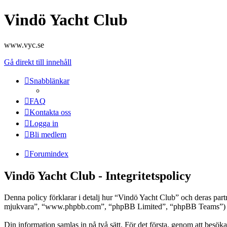
Vindö Yacht Club
www.vyc.se
Gå direkt till innehåll
Snabblänkar
FAQ
Kontakta oss
Logga in
Bli medlem
Forumindex
Vindö Yacht Club - Integritetspolicy
Denna policy förklarar i detalj hur “Vindö Yacht Club” och deras pa
mjukvara”, “www.phpbb.com”, “phpBB Limited”, “phpBB Teams”) anvä
Din information samlas in på två sätt. För det första, genom att besök