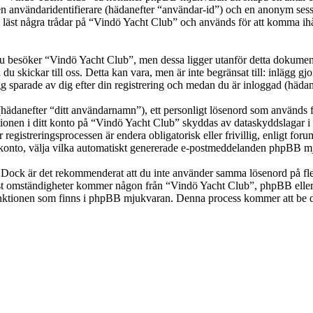
en användaridentifierare (hädanefter “användar-id”) och en anonym sessio
t några trådar på “Vindö Yacht Club” och används för att komma ihåg vil
besöker “Vindö Yacht Club”, men dessa ligger utanför detta dokument 
 du skickar till oss. Detta kan vara, men är inte begränsat till: inläg
g sparade av dig efter din registrering och medan du är inloggad (hädan
(hädanefter “ditt användarnamn”), ett personligt lösenord som används fö
ationen i ditt konto på “Vindö Yacht Club” skyddas av dataskyddslagar i 
gistreringsprocessen är endera obligatorisk eller frivillig, enligt for
itt konto, välja vilka automatiskt genererade e-postmeddelanden phpBB mj
t. Dock är det rekommenderat att du inte använder samma lösenord på fler
t omständigheter kommer någon från “Vindö Yacht Club”, phpBB eller an
-funktionen som finns i phpBB mjukvaran. Denna process kommer att b