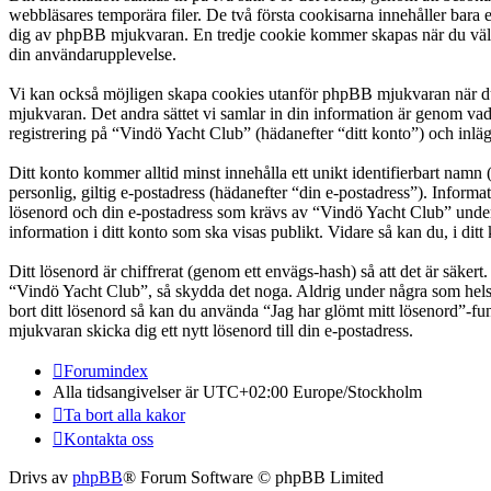
webbläsares temporära filer. De två första cookisarna innehåller bara 
dig av phpBB mjukvaran. En tredje cookie kommer skapas när du väl läs
din användarupplevelse.
Vi kan också möjligen skapa cookies utanför phpBB mjukvaran när du 
mjukvaran. Det andra sättet vi samlar in din information är genom vad
registrering på “Vindö Yacht Club” (hädanefter “ditt konto”) och inläg
Ditt konto kommer alltid minst innehålla ett unikt identifierbart namn 
personlig, giltig e-postadress (hädanefter “din e-postadress”). Inform
lösenord och din e-postadress som krävs av “Vindö Yacht Club” under re
information i ditt konto som ska visas publikt. Vidare så kan du, i d
Ditt lösenord är chiffrerat (genom ett envägs-hash) så att det är säker
“Vindö Yacht Club”, så skydda det noga. Aldrig under några som hels
bort ditt lösenord så kan du använda “Jag har glömt mitt lösenord”
mjukvaran skicka dig ett nytt lösenord till din e-postadress.
Forumindex
Alla tidsangivelser är UTC+02:00 Europe/Stockholm
Ta bort alla kakor
Kontakta oss
Drivs av
phpBB
® Forum Software © phpBB Limited