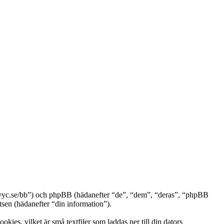
ww.vyc.se/bb”) och phpBB (hädanefter “de”, “dem”, “deras”, “phpBB
n (hädanefter “din information”).
ies, vilket är små textfiler som laddas ner till din dators