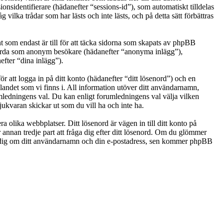
nsidentifierare (hädanefter “sessions-id”), som automatiskt tilldelas
ka trådar som har lästs och inte lästs, och på detta sätt förbättras
som endast är till för att täcka sidorna som skapats av phpBB
g gjorda som anonym besökare (hädanefter “anonyma inlägg”),
efter “dina inlägg”).
r att logga in på ditt konto (hädanefter “ditt lösenord”) och en
landet som vi finns i. All information utöver ditt användarnamn,
umledningens val. Du kan enligt forumledningens val välja vilken
ukvaran skickar ut som du vill ha och inte ha.
a olika webbplatser. Ditt lösenord är vägen in till ditt konto på
nan tredje part att fråga dig efter ditt lösenord. Om du glömmer
e dig om ditt användarnamn och din e-postadress, sen kommer phpBB