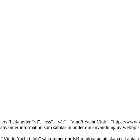
rtners (hädanefter “vi”, “oss”, “vår”, “Vindö Yacht Club”, “https://w
nder information som samlas in under din användning av webbplatse
a “Vindö Yacht Club” så kommer phpBB mjukvaran att skapa ett antal cook