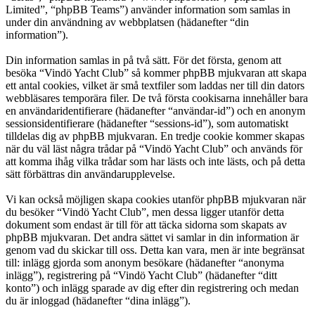
Limited”, “phpBB Teams”) använder information som samlas in
under din användning av webbplatsen (hädanefter “din
information”).
Din information samlas in på två sätt. För det första, genom att
besöka “Vindö Yacht Club” så kommer phpBB mjukvaran att skapa
ett antal cookies, vilket är små textfiler som laddas ner till din dators
webbläsares temporära filer. De två första cookisarna innehåller bara
en användaridentifierare (hädanefter “användar-id”) och en anonym
sessionsidentifierare (hädanefter “sessions-id”), som automatiskt
tilldelas dig av phpBB mjukvaran. En tredje cookie kommer skapas
när du väl läst några trådar på “Vindö Yacht Club” och används för
att komma ihåg vilka trådar som har lästs och inte lästs, och på detta
sätt förbättras din användarupplevelse.
Vi kan också möjligen skapa cookies utanför phpBB mjukvaran när
du besöker “Vindö Yacht Club”, men dessa ligger utanför detta
dokument som endast är till för att täcka sidorna som skapats av
phpBB mjukvaran. Det andra sättet vi samlar in din information är
genom vad du skickar till oss. Detta kan vara, men är inte begränsat
till: inlägg gjorda som anonym besökare (hädanefter “anonyma
inlägg”), registrering på “Vindö Yacht Club” (hädanefter “ditt
konto”) och inlägg sparade av dig efter din registrering och medan
du är inloggad (hädanefter “dina inlägg”).