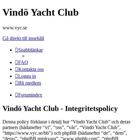
Vindö Yacht Club
www.vyc.se
Gå direkt till innehåll
Snabblänkar
FAQ
Kontakta oss
Logga in
Bli medlem
Forumindex
Vindö Yacht Club - Integritetspolicy
Denna policy förklarar i detalj hur “Vindö Yacht Club” och deras
partners (hädanefter “vi”, “oss”, “vår”, “Vindö Yacht Club”,
“https://www.vyc.se/bb”) och phpBB (hädanefter “de”, “dem”,
“deras”, “phpBB mjukvara”, “www.phpbb.com”, “phpBB