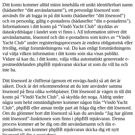
Ditt konto kommer alltid minst innehålla ett unikt identifierbart namn
(hädanefter “ditt användarnamn”), ett personligt lösenord som
används för att logga in på ditt konto (hädanefter “ditt lösenord”)
och en personlig, giltig e-postadress (hädanefter “din e-postadress”).
Informationen i ditt konto på “Vindö Yacht Club” skyddas av
dataskyddslagar i landet som vi finns i. All information utöver ditt
användarnamn, lösenord och din e-postadress som krävs av “Vindö
Yacht Club” under registreringsprocessen är endera obligatorisk eller
frivillig, enligt forumledningens val. Du kan enligt forumledningens
val välja vilken information i ditt konto som ska visas publikt.
Vidare så kan du, i ditt konto, välja vilka automatiskt genererade e-
postmeddelanden phpBB mjukvaran skickar ut som du vill ha och
inte ha.
Ditt lösenord är chiffrerat (genom ett envägs-hash) så att det är
säkert. Dock är det rekommenderat att du inte använder samma
lösenord på flera olika webbplatser. Ditt lösenord är vägen in till ditt
konto på “Vindö Yacht Club”, så skydda det noga. Aldrig under
några som helst omständigheter kommer någon från “Vindö Yacht
Club”, phpBB eller annan tredje part att fråga dig efter ditt lösenord.
Om du glömmer bort ditt lösenord så kan du använda “Jag har glömt
mitt lösenord”-funktionen som finns i phpBB mjukvaran. Denna
process kommer att be dig om ditt användarnamn och din e-
postadress, sen kommer phpBB mjukvaran skicka dig ett nytt
lösenord till din e-postadress.