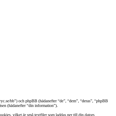
ww.vyc.se/bb”) och phpBB (hädanefter “de”, “dem”, “deras”, “phpBB
n (hädanefter “din information”).
ies, vilket är små textfiler som laddas ner till din dators