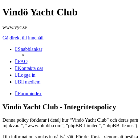
Vindö Yacht Club
www.vyc.se
Gå direkt till innehåll
Snabblänkar
FAQ
Kontakta oss
Logga in
Bli medlem
Forumindex
Vindö Yacht Club - Integritetspolicy
Denna policy förklarar i detalj hur “Vindö Yacht Club” och deras pa
mjukvara”, “www.phpbb.com”, “phpBB Limited”, “phpBB Teams”) anvä
Din information samlas in på två sätt. För det första, genom att besök