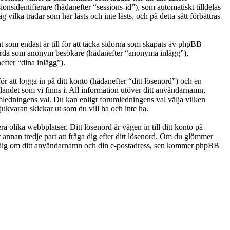
nsidentifierare (hädanefter “sessions-id”), som automatiskt tilldelas
ka trådar som har lästs och inte lästs, och på detta sätt förbättras
som endast är till för att täcka sidorna som skapats av phpBB
g gjorda som anonym besökare (hädanefter “anonyma inlägg”),
efter “dina inlägg”).
r att logga in på ditt konto (hädanefter “ditt lösenord”) och en
landet som vi finns i. All information utöver ditt användarnamn,
umledningens val. Du kan enligt forumledningens val välja vilken
ukvaran skickar ut som du vill ha och inte ha.
a olika webbplatser. Ditt lösenord är vägen in till ditt konto på
nan tredje part att fråga dig efter ditt lösenord. Om du glömmer
e dig om ditt användarnamn och din e-postadress, sen kommer phpBB