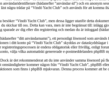
en användaridentifierare (hädanefter “användar-id”) och en anonym sessio
t några trådar på “Vindö Yacht Club” och används för att komma ihåg vil
besöker “Vindö Yacht Club”, men dessa ligger utanför detta dokument 
 du skickar till oss. Detta kan vara, men är inte begränsat till: inläg
g sparade av dig efter din registrering och medan du är inloggad (hädan
(hädanefter “ditt användarnamn”), ett personligt lösenord som används fö
ationen i ditt konto på “Vindö Yacht Club” skyddas av dataskyddslagar i 
gistreringsprocessen är endera obligatorisk eller frivillig, enligt for
itt konto, välja vilka automatiskt genererade e-postmeddelanden phpBB mj
t. Dock är det rekommenderat att du inte använder samma lösenord på fler
t omständigheter kommer någon från “Vindö Yacht Club”, phpBB eller an
-funktionen som finns i phpBB mjukvaran. Denna process kommer att b