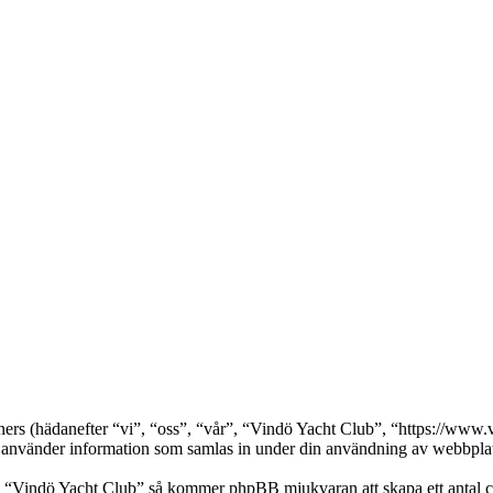
rtners (hädanefter “vi”, “oss”, “vår”, “Vindö Yacht Club”, “https://w
nder information som samlas in under din användning av webbplatse
a “Vindö Yacht Club” så kommer phpBB mjukvaran att skapa ett antal cook