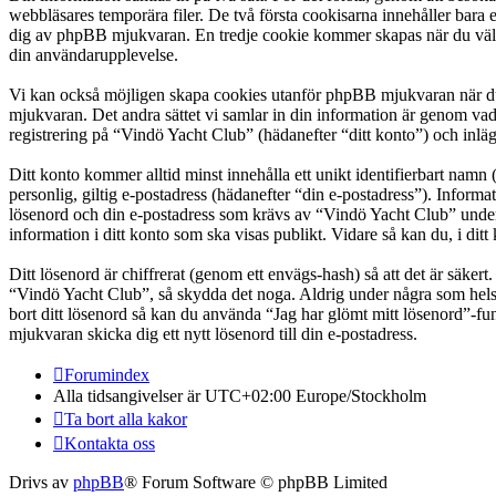
webbläsares temporära filer. De två första cookisarna innehåller bara 
dig av phpBB mjukvaran. En tredje cookie kommer skapas när du väl läs
din användarupplevelse.
Vi kan också möjligen skapa cookies utanför phpBB mjukvaran när du 
mjukvaran. Det andra sättet vi samlar in din information är genom vad
registrering på “Vindö Yacht Club” (hädanefter “ditt konto”) och inläg
Ditt konto kommer alltid minst innehålla ett unikt identifierbart namn 
personlig, giltig e-postadress (hädanefter “din e-postadress”). Inform
lösenord och din e-postadress som krävs av “Vindö Yacht Club” under re
information i ditt konto som ska visas publikt. Vidare så kan du, i d
Ditt lösenord är chiffrerat (genom ett envägs-hash) så att det är säker
“Vindö Yacht Club”, så skydda det noga. Aldrig under några som hels
bort ditt lösenord så kan du använda “Jag har glömt mitt lösenord”
mjukvaran skicka dig ett nytt lösenord till din e-postadress.
Forumindex
Alla tidsangivelser är UTC+02:00 Europe/Stockholm
Ta bort alla kakor
Kontakta oss
Drivs av
phpBB
® Forum Software © phpBB Limited