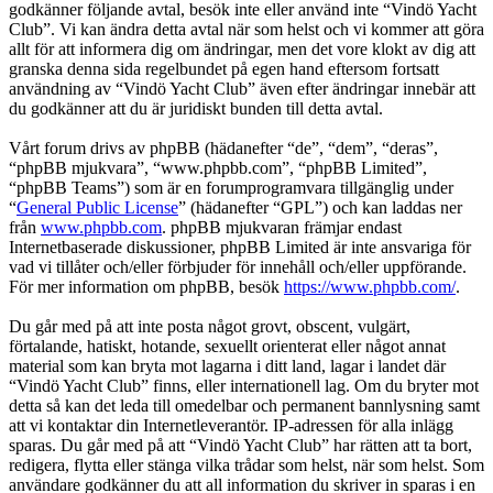
godkänner följande avtal, besök inte eller använd inte “Vindö Yacht
Club”. Vi kan ändra detta avtal när som helst och vi kommer att göra
allt för att informera dig om ändringar, men det vore klokt av dig att
granska denna sida regelbundet på egen hand eftersom fortsatt
användning av “Vindö Yacht Club” även efter ändringar innebär att
du godkänner att du är juridiskt bunden till detta avtal.
Vårt forum drivs av phpBB (hädanefter “de”, “dem”, “deras”,
“phpBB mjukvara”, “www.phpbb.com”, “phpBB Limited”,
“phpBB Teams”) som är en forumprogramvara tillgänglig under
“
General Public License
” (hädanefter “GPL”) och kan laddas ner
från
www.phpbb.com
. phpBB mjukvaran främjar endast
Internetbaserade diskussioner, phpBB Limited är inte ansvariga för
vad vi tillåter och/eller förbjuder för innehåll och/eller uppförande.
För mer information om phpBB, besök
https://www.phpbb.com/
.
Du går med på att inte posta något grovt, obscent, vulgärt,
förtalande, hatiskt, hotande, sexuellt orienterat eller något annat
material som kan bryta mot lagarna i ditt land, lagar i landet där
“Vindö Yacht Club” finns, eller internationell lag. Om du bryter mot
detta så kan det leda till omedelbar och permanent bannlysning samt
att vi kontaktar din Internetleverantör. IP-adressen för alla inlägg
sparas. Du går med på att “Vindö Yacht Club” har rätten att ta bort,
redigera, flytta eller stänga vilka trådar som helst, när som helst. Som
användare godkänner du att all information du skriver in sparas i en