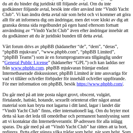
du att du binder dig juridiskt till följande avtal. Om du inte
godkänner följande avtal, besök inte eller använd inte “Vindö Yacht
Club”. Vi kan ändra detta avtal när som helst och vi kommer att göra
allt för att informera dig om ändringar, men det vore klokt av dig att
granska denna sida regelbundet på egen hand eftersom fortsatt
användning av “Vindö Yacht Club” även efter ändringar innebär att
du godkänner att du är juridiskt bunden till detta avtal.
Vårt forum drivs av phpBB (hädanefter “de”, “dem”, “deras”,
“phpBB mjukvara”, “www.phpbb.com”, “phpBB Limited”,
“phpBB Teams”) som är en forumprogramvara tillgänglig under
“
General Public License
” (hädanefter “GPL”) och kan laddas ner
från
www.phpbb.com
. phpBB mjukvaran främjar endast
Internetbaserade diskussioner, phpBB Limited är inte ansvariga för
vad vi tillåter och/eller förbjuder för innehåll och/eller uppförande.
För mer information om phpBB, besök
https://www.phpbb.com/
.
Du går med på att inte posta något grovt, obscent, vulgärt,
förtalande, hatiskt, hotande, sexuellt orienterat eller något annat
material som kan bryta mot lagarna i ditt land, lagar i landet där
“Vindö Yacht Club” finns, eller internationell lag. Om du bryter mot
detta så kan det leda till omedelbar och permanent bannlysning samt
att vi kontaktar din Internetleverantör. IP-adressen för alla inlägg
sparas. Du går med på att “Vindö Yacht Club” har rätten att ta bort,
redigera, flytta eller stänga vilka trådar som helst, när som helst. Som