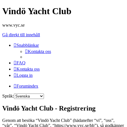
Vindö Yacht Club
www.vyc.se
Gå direkt till innehåll
Snabblänkar
Kontakta oss
FAQ
Kontakta oss
Logga in
Forumindex
Språk:
Vindö Yacht Club - Registrering
Genom att besöka “Vindö Yacht Club” (hädanefter “vi”, “oss”,
“vår”, “Vindö Yacht Club”, “https://www.vyc.se/bb”), så godkänner