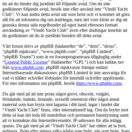
du att du binder dig juridiskt till följande avtal. Om du inte
godkänner följande avtal, besök inte eller använd inte “Vindö Yacht
Club”. Vi kan ändra detta avtal när som helst och vi kommer att göra
allt för att informera dig om ändringar, men det vore klokt av dig att
granska denna sida regelbundet på egen hand eftersom fortsatt
användning av “Vindö Yacht Club” även efter ändringar innebär att
du godkänner att du är juridiskt bunden till detta avtal.
Vårt forum drivs av phpBB (hädanefter “de”, “dem”, “deras”,
“phpBB mjukvara”, “www.phpbb.com”, “phpBB Limited”,
“phpBB Teams”) som är en forumprogramvara tillgänglig under
“
General Public License
” (hädanefter “GPL”) och kan laddas ner
från
www.phpbb.com
. phpBB mjukvaran främjar endast
Internetbaserade diskussioner, phpBB Limited är inte ansvariga för
vad vi tillåter och/eller förbjuder för innehåll och/eller uppförande.
För mer information om phpBB, besök
https://www.phpbb.com/
.
Du går med på att inte posta något grovt, obscent, vulgärt,
förtalande, hatiskt, hotande, sexuellt orienterat eller något annat
material som kan bryta mot lagarna i ditt land, lagar i landet där
“Vindö Yacht Club” finns, eller internationell lag. Om du bryter mot
detta så kan det leda till omedelbar och permanent bannlysning samt
att vi kontaktar din Internetleverantör. IP-adressen för alla inlägg
sparas. Du går med på att “Vindö Yacht Club” har rätten att ta bort,
redigera, flytta eller stänga vilka trådar som helst, när som helst. Som