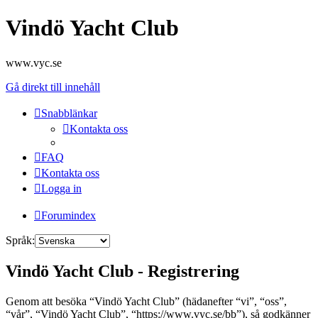
Vindö Yacht Club
www.vyc.se
Gå direkt till innehåll
Snabblänkar
Kontakta oss
FAQ
Kontakta oss
Logga in
Forumindex
Språk:
Vindö Yacht Club - Registrering
Genom att besöka “Vindö Yacht Club” (hädanefter “vi”, “oss”,
“vår”, “Vindö Yacht Club”, “https://www.vyc.se/bb”), så godkänner