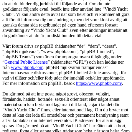
du att du binder dig juridiskt till följande avtal. Om du inte
godkänner följande avtal, besök inte eller använd inte “Vindö Yacht
Club”. Vi kan ändra detta avtal när som helst och vi kommer att göra
allt för att informera dig om ändringar, men det vore klokt av dig att
granska denna sida regelbundet på egen hand eftersom fortsatt
användning av “Vindö Yacht Club” även efter ändringar innebär att
du godkänner att du är juridiskt bunden till detta avtal.
Vårt forum drivs av phpBB (hädanefter “de”, “dem”, “deras”,
“phpBB mjukvara”, “www.phpbb.com”, “phpBB Limited”,
“phpBB Teams”) som är en forumprogramvara tillgänglig under
“
General Public License
” (hädanefter “GPL”) och kan laddas ner
från
www.phpbb.com
. phpBB mjukvaran främjar endast
Internetbaserade diskussioner, phpBB Limited är inte ansvariga för
vad vi tillåter och/eller förbjuder för innehåll och/eller uppförande.
För mer information om phpBB, besök
https://www.phpbb.com/
.
Du går med på att inte posta något grovt, obscent, vulgärt,
förtalande, hatiskt, hotande, sexuellt orienterat eller något annat
material som kan bryta mot lagarna i ditt land, lagar i landet där
“Vindö Yacht Club” finns, eller internationell lag. Om du bryter mot
detta så kan det leda till omedelbar och permanent bannlysning samt
att vi kontaktar din Internetleverantör. IP-adressen för alla inlägg
sparas. Du går med på att “Vindö Yacht Club” har rätten att ta bort,
redigera, flytta eller stänga vilka trådar som helst, när som helst. Som