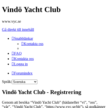
Vindö Yacht Club
www.vyc.se
Gå direkt till innehåll
Snabblänkar
Kontakta oss
FAQ
Kontakta oss
Logga in
Forumindex
Språk:
Vindö Yacht Club - Registrering
Genom att besöka “Vindö Yacht Club” (hädanefter “vi”, “oss”,
“vår”, “Vindö Yacht Club”, “https://www.vyc.se/bb”), så godkänner